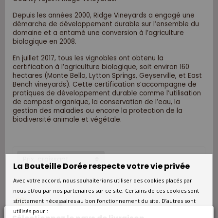
Depuis les années 2000, Ridge Vineyards a engagé une
démarche de développement durable sur l’ensemble du
domaine et a entamé une conversion à l’agriculture
biologique en 2008.
En juillet 2017, tous les vignobles ont obtenu la
certification à l’agriculture biologique, soit environ 160
hectares (Monte Bello, Lytton Springs, Geyserville, et East
Bench vineyards). Cette certification s’accompagne de
pratiques de développement durable comme l’utilisation
de compost organique, la conservation de l’eau, la
gestion des maladies ou encore la protection de la
biodiversité animale et végétale.
Prix, croissant
La Bouteille Dorée respecte votre vie privée
Avec votre accord, nous souhaiterions utiliser des cookies placés par
nous et/ou par nos partenaires sur ce site. Certains de ces cookies sont
favorite_border
strictement nécessaires au bon fonctionnement du site. D’autres sont
utilisés pour :