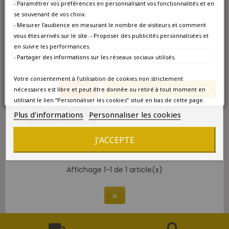
Sélectionnez le pays de livraison
- Paramétrer vos préférences en personnalisant vos fonctionnalités et en
se souvenant de vos choix.
- Mesurer l’audience en mesurant le nombre de visiteurs et comment
Nos prix et les frais peuvent varier en fonction du
pays/de la région de livraison.
vous êtes arrivés sur le site. - Proposer des publicités personnalisées et
en suivre les performances.
France métropolitaine
- Partager des informations sur les réseaux sociaux utilisés.
Votre consentement à l’utilisation de cookies non strictement
Annuler
Enregistrer les modifications
nécessaires est libre et peut être donnée ou retiré à tout moment en
DISPONIBLE À L'UNITÉ
utilisant le lien “Personnaliser les cookies” situé en bas de cette page.
Ridge Vineyards
Plus d'informations
Personnaliser les cookies
Geyserville Alexander
Valley Sonoma County
Californie USA 2023
92,00 €
J'ACCEPTE
Affichage 1-1 de 1 article(s)