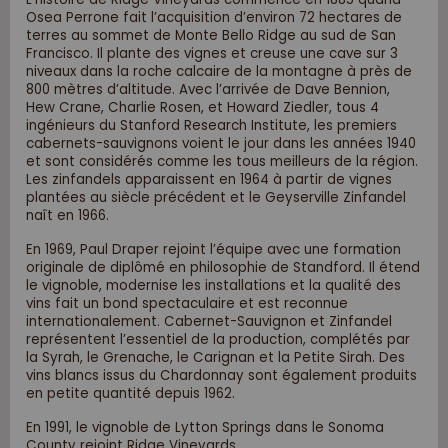
Osea Perrone fait l’acquisition d’environ 72 hectares de
terres au sommet de Monte Bello Ridge au sud de San
Francisco. Il plante des vignes et creuse une cave sur 3
niveaux dans la roche calcaire de la montagne à près de
800 mètres d’altitude. Avec l’arrivée de Dave Bennion,
Hew Crane, Charlie Rosen, et Howard Ziedler, tous 4
ingénieurs du Stanford Research Institute, les premiers
cabernets-sauvignons voient le jour dans les années 1940
et sont considérés comme les tous meilleurs de la région.
Les zinfandels apparaissent en 1964 à partir de vignes
plantées au siècle précédent et le Geyserville Zinfandel
naît en 1966.
En 1969, Paul Draper rejoint l’équipe avec une formation
originale de diplômé en philosophie de Standford. Il étend
le vignoble, modernise les installations et la qualité des
vins fait un bond spectaculaire et est reconnue
internationalement. Cabernet-Sauvignon et Zinfandel
représentent l’essentiel de la production, complétés par
la Syrah, le Grenache, le Carignan et la Petite Sirah. Des
vins blancs issus du Chardonnay sont également produits
en petite quantité depuis 1962.
En 1991, le vignoble de Lytton Springs dans le Sonoma
County rejoint Ridge Vineyards.