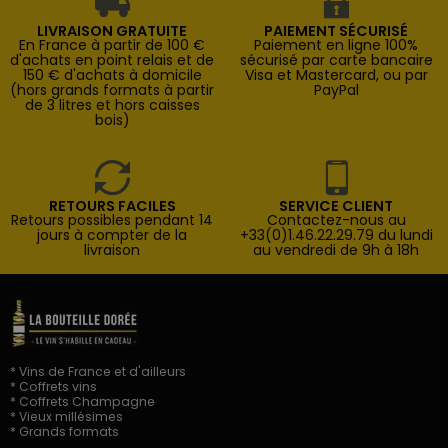
LIVRAISON GRATUITE
PAIEMENT SÉCURISÉ
En France à partir de 100 €
Paiement en ligne 100%
d'achats en point relais et de
sécurisé par carte bancaire
150 € d'achats à domicile
Visa et Mastercard, ou par
(hors grands formats à partir
PayPal
de 3 litres et hors caisses
bois)
RETOURS FACILES
SERVICE CLIENT
Retours possibles pendant 14
Contactez-nous au
jours à compter de la
+33(0)1.46.22.29.79 du lundi
livraison
au vendredi de 9h à 18h
* Vins de France et d'ailleurs
* Coffrets vins
* Coffrets Champagne
* Vieux millésimes
* Grands formats