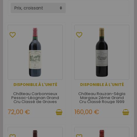
Prix, croissant
favorite_border
favorite_border
DISPONIBLE À L'UNITÉ
DISPONIBLE À L'UNITÉ
Château Carbonnieux
Château Rauzan-Ségla
Pessac-Léognan Grand
Margaux 2ème Grand
Cru Classé de Graves
Cru Classé Rouge 1999
Rouge 1999
72,00 €
160,00 €