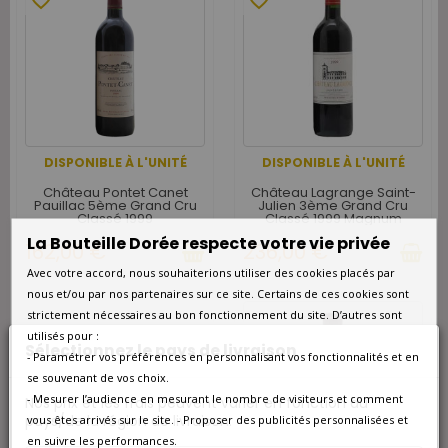
favorite_border
favorite_border
DISPONIBLE À L'UNITÉ
DISPONIBLE À L'UNITÉ
Château Pontet Canet
Château Lagrange Saint-
Pauillac 5ème Grand Cru
Julien 3ème Grand Cru
Classé 1999
Classé 1999 Magnum
La Bouteille Dorée respecte votre vie privée
162,00 €
236,00 €
Avec votre accord, nous souhaiterions utiliser des cookies placés par
nous et/ou par nos partenaires sur ce site. Certains de ces cookies sont
strictement nécessaires au bon fonctionnement du site. D’autres sont
favorite_border
utilisés pour :
Sélectionnez le pays de livraison
favorite_border
- Paramétrer vos préférences en personnalisant vos fonctionnalités et en
se souvenant de vos choix.
- Mesurer l’audience en mesurant le nombre de visiteurs et comment
Nos prix et les frais peuvent varier en fonction du
pays/de la région de livraison.
vous êtes arrivés sur le site. - Proposer des publicités personnalisées et
en suivre les performances.