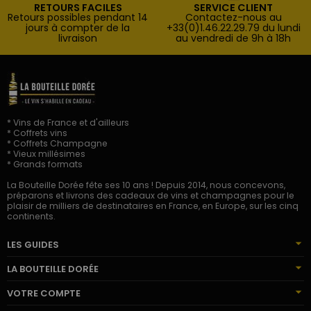
RETOURS FACILES
SERVICE CLIENT
Retours possibles pendant 14
Contactez-nous au
jours à compter de la
+33(0)1.46.22.29.79 du lundi
livraison
au vendredi de 9h à 18h
* Vins de France et d'ailleurs
* Coffrets vins
* Coffrets Champagne
* Vieux millésimes
* Grands formats
La Bouteille Dorée fête ses 10 ans ! Depuis 2014, nous concevons,
préparons et livrons des cadeaux de vins et champagnes pour le
plaisir de milliers de destinataires en France, en Europe, sur les cinq
continents.
LES GUIDES
LA BOUTEILLE DORÉE
VOTRE COMPTE