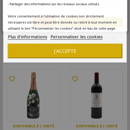
France métropolitaine
- Partager des informations sur les réseaux sociaux utilisés.
Votre consentement à l’utilisation de cookies non strictement
DISPONIBLE À L'UNITÉ
Annuler
Enregistrer les modifications
nécessaires est libre et peut être donnée ou retiré à tout moment en
utilisant le lien “Personnaliser les cookies” situé en bas de cette page.
DISPONIBLE À L'UNITÉ
Bouchard Père et Fils
Beaune Les Grèves Vigne
Plus d'informations
Personnaliser les cookies
Domaine des Comtes
de l'Enfant Jésus 1er Cru
Lafon Volnay Santenots-
Rouge 1999
du-Milieu 1er Cru 1999
315,00 €
J'ACCEPTE
474,00 €
favorite_border
favorite_border
DISPONIBLE À L'UNITÉ
DISPONIBLE À L'UNITÉ