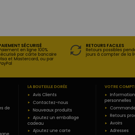
PAIEMENT SÉCURISÉ
RETOURS FACILES
Paiement en ligne 100%
Retours possibles pend
sécurisé par carte bancaire
jours à compter de la li
Visa et Mastercard, ou par
PayPal
LA BOUTEILLE DORÉE
VOTRE COMPT
Avis Clients
Information
personnelles
Contactez-nous
es de
Commande
Nouveaux produits
Retours pro
Ajoutez un emballage
Avoirs
cadeau
Ajoutez une carte
Adresses
agne