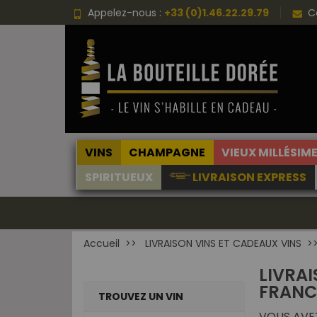
Choisissez une valeur...
Appelez-nous :
+33 (0)1.46.22.29.79
C
VINS
CHAMPAGNE
VIEUX MILLÉSIM
SPIRITUEUX
LIVRAISON EXPRESS
Accueil
LIVRAISON VINS ET CADEAUX VINS
LIVRAI
FRANC
TROUVEZ UN VIN
VOUS AVEZ