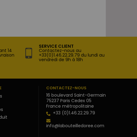
SERVICE CLIENT
ant 14
Contactez-nous au
vraison
+33(0)1.46.22.29.79 du lundi au
vendredi de 9h à 18h
E
CONTACTEZ-NOUS
16 boulevard Saint-Germain
s
75237 Paris Cedex 05
France métropolitaine
s
+33 (0)1.46.22.29.79
duit
info@labouteilledoree.com