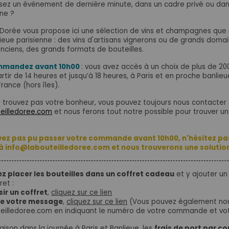
sez un événement de dernière minute, dans un cadre privé ou dans 
ne ?
 Dorée vous propose ici une sélection de vins et champagnes que n
ieue parisienne : des vins d'artisans vignerons ou de grands domai
anciens, des grands formats de bouteilles.
ommandez avant 10h00
: vous avez accès à un choix de plus de 20
rtir de 14 heures et jusqu’à 18 heures, à Paris et en proche banlie
rance (hors îles).
e trouvez pas votre bonheur, vous pouvez toujours nous contacter 
eilledoree.com
et nous ferons tout notre possible pour trouver une
avez pas pu passer votre commande avant 10h00, n'hésitez pa
à info@labouteilledoree.com et nous trouverons une solution
z placer les bouteilles dans un coffret cadeau
et y ajouter u
ret :
sir un coffret
,
cliquez sur ce lien
re votre message
,
cliquez sur ce lien
(Vous pouvez également nous
eilledoree.com en indiquant le numéro de votre commande et vo
raison dans la journée à Paris et Banlieue, les
frais de port par co