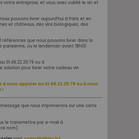
votre entreprise, et vous avez oublié le vin et
ous pouvons livrer aujourd’hui à Paris et en
nes et châteaux, des vins biologiques, des
0 références que nous pouvons livrer dans la
ue parisienne, ou le lendemain avant 18h00
au 01.46.22.29.79 ou à
 solution pour livrer votre cadeau vin
s à nous appeler
au 01.46.22.29.79 ou à nous
 !
n message que nous imprimerons sur une carte
 le transmettre par e-mail à
tre nom).
ursier
sont
consultables ici