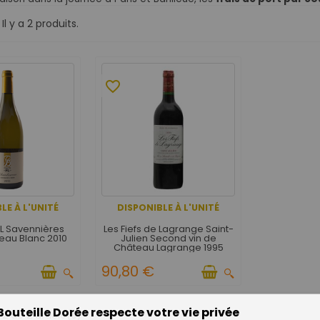
Il y a 2 produits.
favorite_border
LE À L'UNITÉ
DISPONIBLE À L'UNITÉ
L Savennières
Les Fiefs de Lagrange Saint-
au Blanc 2010
Julien Second vin de
Château Lagrange 1995
90,80 €
Bouteille Dorée respecte votre vie privée
2 de 2 article(s)