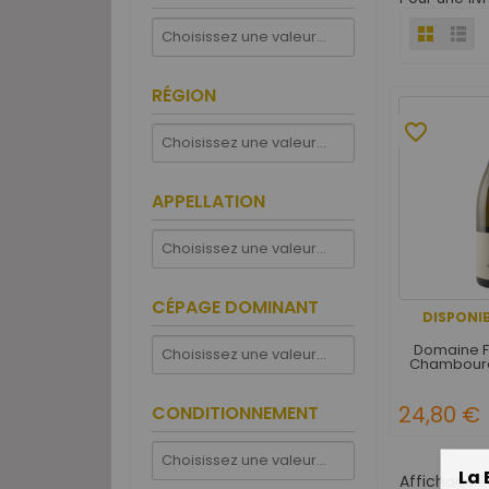
RÉGION
favorite_border
APPELLATION
CÉPAGE DOMINANT
DISPONIB
Domaine F
Chamboure
24,80 €
CONDITIONNEMENT
La 
Affichage 1-