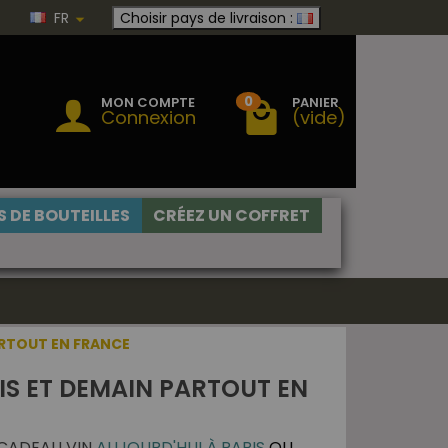
FR
Choisir pays de livraison :
0
MON COMPTE
PANIER
Connexion
(vide)
 DE BOUTEILLES
CRÉEZ UN COFFRET
ARTOUT EN FRANCE
IS ET DEMAIN PARTOUT EN
 CADEAU VIN
AUJOURD'HUI À PARIS
OU