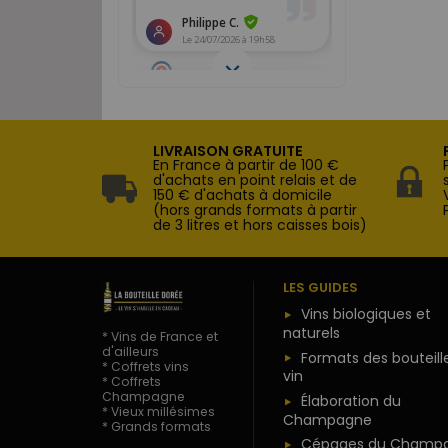
LIVRAISON GRATUITE
En France à partir de 100 €
d'achats en point relais et de
150 € d'achats à domicile
(hors grands formats à partir
de 3 litres et hors caisses bois)
LES GUIDES
Vins biologiques et
naturels
* Vins de France et
d'ailleurs
Formats des bouteill
* Coffrets vins
vin
* Coffrets
Champagne
Élaboration du
* Vieux millésimes
Champagne
* Grands formats
Cépages du Champ