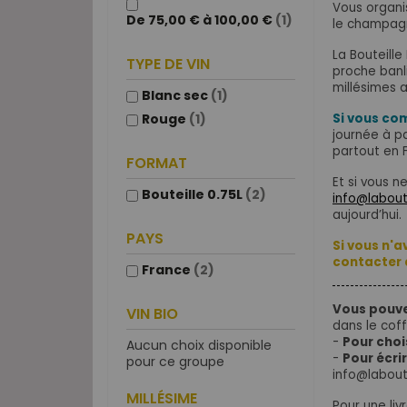
Vous organi
De 75,00 € à 100,00 €
(1)
le champag
La Bouteille
TYPE DE VIN
proche banl
millésimes 
Blanc sec
(1)
Rouge
(1)
Si vous c
journée à pa
partout en F
FORMAT
Et si vous n
Bouteille 0.75L
(2)
info@labout
aujourd’hui.
PAYS
Si vous n'
contacter 
France
(2)
Vous pouve
VIN BIO
dans le coff
-
Pour choi
Aucun choix disponible
-
Pour écri
pour ce groupe
info@labout
MILLÉSIME
Pour une liv