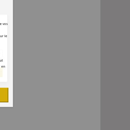
e vos
ur le
ut
é en