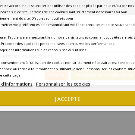
votre accord, nous souhaiterions utiliser des cookies placés par nous et/ou par nos
naires sur ce site. Certains de ces cookies sont strictement nécessaires au bon
ionnement du site. D’autres sont utilisés pour :
électionnez le pays de livraison
amétrer vos préférences en personnalisant vos fonctionnalités et en se souvenant d
.
urer l’audience en mesurant le nombre de visiteurs et comment vous êtes arrivés s
os prix et les frais peuvent varier en fonction du pays/de la
égion de livraison.
 - Proposer des publicités personnalisées et en suivre les performances.
tager des informations sur les réseaux sociaux utilisés.
France métropolitaine
 consentement à l’utilisation de cookies non strictement nécessaires est libre et pe
donnée ou retiré à tout moment en utilisant le lien “Personnaliser les cookies” situ
Annuler
Enregistrer les modifications
e cette page.
s d'informations
Personnaliser les cookies
J'ACCEPTE