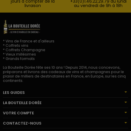
jours à compter de la
+33(0)1.46.22.29.79 du lundi
livraison
au vendredi de 9h à 18h
* Vins de France et d'ailleurs
* Coffrets vins
* Coffrets Champagne
* Vieux millésimes
* Grands formats
La Bouteille Dorée fête ses 10 ans ! Depuis 2014, nous concevons,
préparons et livrons des cadeaux de vins et champagnes pour le
plaisir de milliers de destinataires en France, en Europe, sur les cinq
continents.
LES GUIDES
LA BOUTEILLE DORÉE
VOTRE COMPTE
CONTACTEZ-NOUS