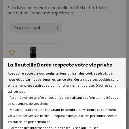
Et la livraison de votre bouteille de 1931 est offerte
partout en France métropolitaine.
Prix, croissant
favorite_border
La Bouteille Dorée respecte votre vie privée
Avec votre accord, nous souhaiterions utiliser des cookies placés par
nous et/ou par nos partenaires sur ce site. Certains de ces cookies sont
strictement nécessaires au bon fonctionnement du site. D’autres sont
utilisés pour :
Sélectionnez le pays de livraison
- Paramétrer vos préférences en personnalisant vos fonctionnalités et en
se souvenant de vos choix.
- Mesurer l’audience en mesurant le nombre de visiteurs et comment
Nos prix et les frais peuvent varier en fonction du
DISPONIBLE À L'UNITÉ
pays/de la région de livraison.
vous êtes arrivés sur le site. - Proposer des publicités personnalisées et
en suivre les performances.
Maison Cazes Rivesaltes
Rouge 1931
France métropolitaine
- Partager des informations sur les réseaux sociaux utilisés.