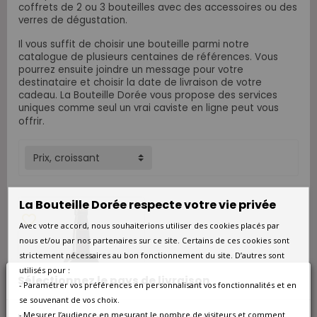
coffrets de 2 ou 3 bouteilles avec des accessoires ou des
verres de dégustation.
Il vous suffit de choisir une bouteille parmi notre
catalogue de plusieurs centaines de références. Vous
pourrez ensuite joindre un message pour votre
destinataire et choisir la date de livraison de votre
cadeau. La Bouteille Dorée vous propose des services
uniques comme seul un vrai caviste en ligne peut vous
offrir.
Prix, croissant
La Bouteille Dorée respecte votre vie privée
favorite_border
Avec votre accord, nous souhaiterions utiliser des cookies placés par
nous et/ou par nos partenaires sur ce site. Certains de ces cookies sont
strictement nécessaires au bon fonctionnement du site. D’autres sont
utilisés pour :
Sélectionnez le pays de livraison
- Paramétrer vos préférences en personnalisant vos fonctionnalités et en
se souvenant de vos choix.
- Mesurer l’audience en mesurant le nombre de visiteurs et comment