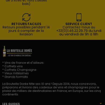
de 3 litres et hors caisses
bois)
RETOURS FACILES
SERVICE CLIENT
Retours possibles pendant 14
Contactez-nous au
jours à compter de la
+33(0)1.46.22.29.79 du lundi
livraison
au vendredi de 9h à 18h
* Vins de France et d'ailleurs
* Coffrets vins
* Coffrets Champagne
* Vieux millésimes
* Grands formats
La Bouteille Dorée fête ses 10 ans ! Depuis 2014, nous concevons,
préparons et livrons des cadeaux de vins et champagnes pour le
plaisir de milliers de destinataires en France, en Europe, sur les cinq
continents.
LES GUIDES