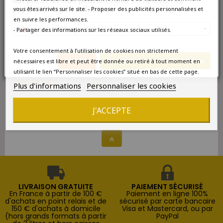
Nos prix et les frais peuvent varier en fonction du
pays/de la région de livraison.
vous êtes arrivés sur le site. - Proposer des publicités personnalisées et
en suivre les performances.
France métropolitaine
- Partager des informations sur les réseaux sociaux utilisés.
DISPONIBLE À L'UNITÉ
Votre consentement à l’utilisation de cookies non strictement
Maison Cazes Rivesaltes
Rouge 1954
Annuler
Enregistrer les modifications
nécessaires est libre et peut être donnée ou retiré à tout moment en
utilisant le lien “Personnaliser les cookies” situé en bas de cette page.
306,00 €
Plus d'informations
Personnaliser les cookies
J'ACCEPTE
Affichage 1-1 de 1 article(s)
LIVRAISON GRATUITE
PAIEMENT SÉCURISÉ
En France à partir de 100 €
Paiement en ligne 100%
d'achats en point relais et de
sécurisé par carte bancaire
150 € d'achats à domicile
Visa et Mastercard, ou par
(hors grands formats à partir
PayPal