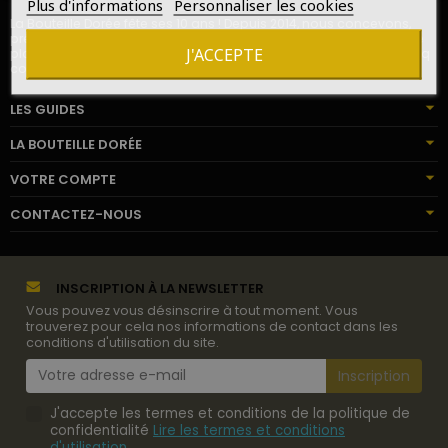
Plus d'informations
Personnaliser les cookies
La Bouteille Dorée fête ses 10 ans ! Depuis 2014, nous concevons,
préparons et livrons des cadeaux de vins et champagnes pour le
J'ACCEPTE
plaisir de milliers de destinataires en France, en Europe, sur les cinq
continents.
LES GUIDES
LA BOUTEILLE DORÉE
VOTRE COMPTE
CONTACTEZ-NOUS
INSCRIPTION À LA NEWSLETTER
Vous pouvez vous désinscrire à tout moment. Vous
trouverez pour cela nos informations de contact dans les
conditions d'utilisation du site.
J'accepte les termes et conditions de la politique de
confidentialité
Lire les termes et conditions
d'utilisation
.