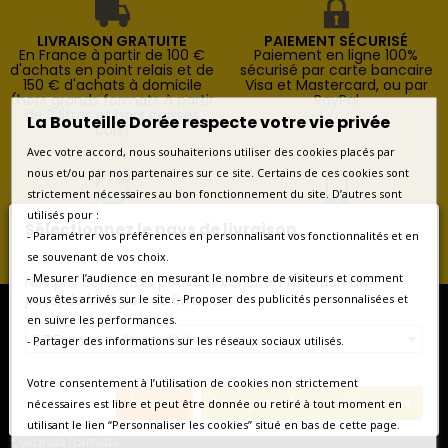
LIVRAISON GRATUITE
PAIEMENT SÉCURISÉ
En France à partir de 100 €
Paiement en ligne 100%
d'achats en point relais et de
sécurisé par carte bancaire
150 € d'achats à domicile
Visa et Mastercard, ou par
(hors grands formats à partir
PayPal
de 3 litres et hors caisses
La Bouteille Dorée respecte votre vie privée
bois)
Avec votre accord, nous souhaiterions utiliser des cookies placés par
nous et/ou par nos partenaires sur ce site. Certains de ces cookies sont
strictement nécessaires au bon fonctionnement du site. D’autres sont
RETOURS FACILES
SERVICE CLIENT
utilisés pour :
Sélectionnez le pays de livraison
Retours possibles pendant 14
Contactez-nous au
- Paramétrer vos préférences en personnalisant vos fonctionnalités et en
jours à compter de la
+33(0)1.46.22.29.79 du lundi
se souvenant de vos choix.
livraison
au vendredi de 9h à 18h
- Mesurer l’audience en mesurant le nombre de visiteurs et comment
Nos prix et les frais peuvent varier en fonction du
pays/de la région de livraison.
vous êtes arrivés sur le site. - Proposer des publicités personnalisées et
en suivre les performances.
France métropolitaine
- Partager des informations sur les réseaux sociaux utilisés.
* Vins de France et d'ailleurs
Votre consentement à l’utilisation de cookies non strictement
* Coffrets vins
Annuler
Enregistrer les modifications
nécessaires est libre et peut être donnée ou retiré à tout moment en
* Coffrets Champagne
utilisant le lien “Personnaliser les cookies” situé en bas de cette page.
* Vieux millésimes
* Grands formats