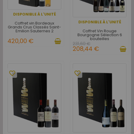
DISPONIBLE À L'UNITÉ
DISPONIBLE À L'UNITÉ
Coffret vin Bordeaux
Grands Crus Classés Saint-
Coffret Vin Rouge
Emilion Sauternes 2
Bourgogne Sélection 6
bouteilles
bouteilles
420,00 €
231,60 €
208,44 €
favorite_border
favorite_border