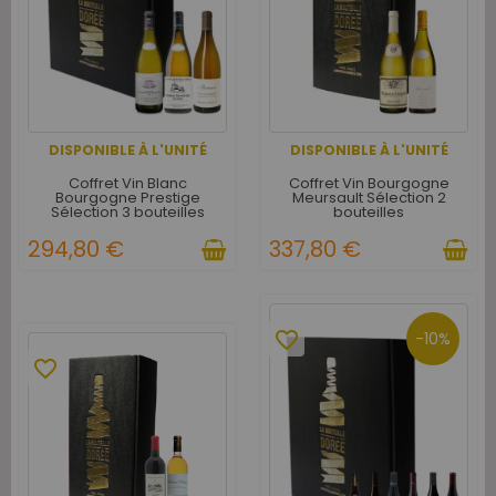
DISPONIBLE À L'UNITÉ
DISPONIBLE À L'UNITÉ
Coffret Vin Blanc
Coffret Vin Bourgogne
Bourgogne Prestige
Meursault Sélection 2
Sélection 3 bouteilles
bouteilles
294,80 €
337,80 €
favorite_border
-10%
favorite_border