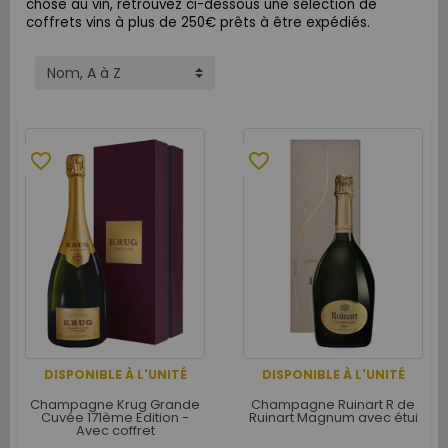
chose au vin, retrouvez ci-dessous une sélection de
coffrets vins à plus de 250€ prêts à être expédiés.
Nom, A à Z
favorite_border
favorite_border
DISPONIBLE À L'UNITÉ
DISPONIBLE À L'UNITÉ
Champagne Krug Grande
Champagne Ruinart R de
Cuvée 171ème Edition -
Ruinart Magnum avec étui
Avec coffret