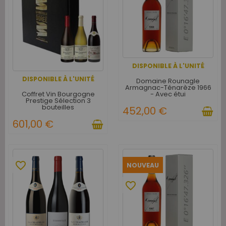
DISPONIBLE À L'UNITÉ
DISPONIBLE À L'UNITÉ
Domaine Rounagle
Armagnac-Ténarèze 1966
Coffret Vin Bourgogne
- Avec étui
Prestige Sélection 3
bouteilles
452,00 €
601,00 €
favorite_border
NOUVEAU
favorite_border