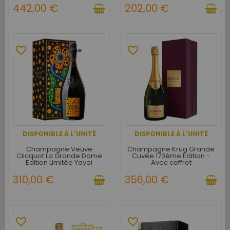
442,00 €
202,00 €
favorite_border
favorite_border
DISPONIBLE À L'UNITÉ
DISPONIBLE À L'UNITÉ
Champagne Veuve
Champagne Krug Grande
Clicquot La Grande Dame
Cuvée 173ème Edition -
Edition Limitée Yayoi
Avec coffret
Kusama 2012 - Avec étui
310,00 €
356,00 €
favorite_border
favorite_border