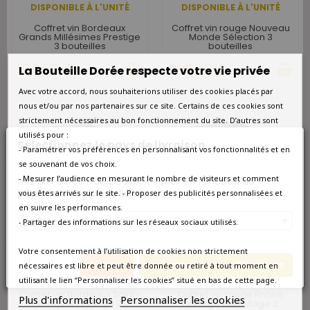
DISPONIBLE À L'UNITÉ
DISPONIBLE À L'UNITÉ
Coffret vin Bordeaux
Coffret vin rouge Nouveau
Grands Millésimes Prestige
Monde Sélection 3
3 bouteilles
bouteilles
314,50 €
298,00 €
La Bouteille Dorée respecte votre vie privée
Avec votre accord, nous souhaiterions utiliser des cookies placés par
nous et/ou par nos partenaires sur ce site. Certains de ces cookies sont
strictement nécessaires au bon fonctionnement du site. D’autres sont
favorite_border
favorite_border
utilisés pour :
Sélectionnez le pays de livraison
- Paramétrer vos préférences en personnalisant vos fonctionnalités et en
se souvenant de vos choix.
- Mesurer l’audience en mesurant le nombre de visiteurs et comment
Nos prix et les frais peuvent varier en fonction du
pays/de la région de livraison.
vous êtes arrivés sur le site. - Proposer des publicités personnalisées et
en suivre les performances.
France métropolitaine
- Partager des informations sur les réseaux sociaux utilisés.
Votre consentement à l’utilisation de cookies non strictement
Annuler
Enregistrer les modifications
nécessaires est libre et peut être donnée ou retiré à tout moment en
DISPONIBLE À L'UNITÉ
DISPONIBLE À L'UNITÉ
utilisant le lien “Personnaliser les cookies” situé en bas de cette page.
Coffret vin Bordeaux Saint-
Coffret vin rouge Rhône
Plus d'informations
Personnaliser les cookies
Estèphe Prestige 2
Prestige Hermitage 2