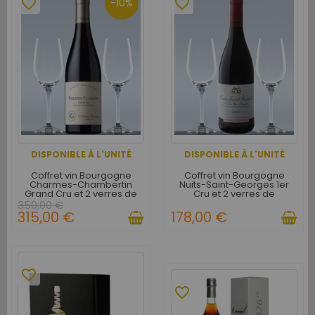
favorite_border
favorite_border
-10%
DISPONIBLE À L'UNITÉ
DISPONIBLE À L'UNITÉ
Coffret vin Bourgogne
Coffret vin Bourgogne
Charmes-Chambertin
Nuits-Saint-Georges 1er
Grand Cru et 2 verres de
Cru et 2 verres de
dégustation
dégustation
350,00 €
315,00 €
178,00 €
favorite_border
favorite_border