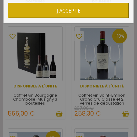
bouteilles
bouteilles
366,00 €
376,00 €
J'ACCEPTE
favorite_border
favorite_border
-10%
DISPONIBLE À L'UNITÉ
DISPONIBLE À L'UNITÉ
Coffret vin Bourgogne
Coffret vin Saint-Emilion
Chambolle-Musigny 3
Grand Cru Classé et 2
bouteilles
verres de dégustation
287,00 €
565,00 €
258,30 €