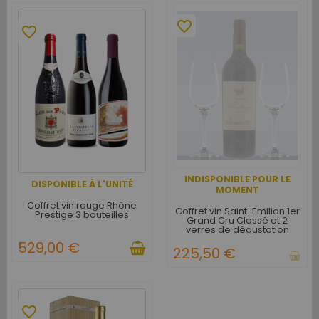
favorite_border
favorite_border
INDISPONIBLE POUR LE
DISPONIBLE À L'UNITÉ
MOMENT
Coffret vin rouge Rhône
Coffret vin Saint-Emilion 1er
Prestige 3 bouteilles
Grand Cru Classé et 2
verres de dégustation
529,00 €
225,50 €
favorite_border