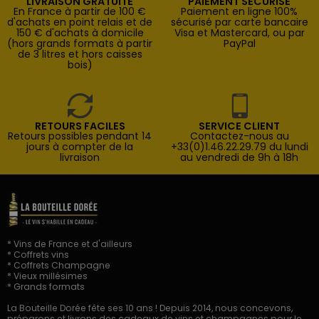
LIVRAISON GRATUITE
PAIEMENT SÉCURISÉ
En France à partir de 100 €
Paiement en ligne 100%
d'achats en point relais et de
sécurisé par carte bancaire
150 € d'achats à domicile
Visa et Mastercard, ou par
(hors grands formats à partir
PayPal
de 3 litres et hors caisses
bois)
RETOURS FACILES
SERVICE CLIENT
Retours possibles pendant 14
Contactez-nous au
jours à compter de la
+33(0)1.46.22.29.79 du lundi
livraison
au vendredi de 9h à 18h
* Vins de France et d'ailleurs
* Coffrets vins
* Coffrets Champagne
* Vieux millésimes
* Grands formats
La Bouteille Dorée fête ses 10 ans ! Depuis 2014, nous concevons,
préparons et livrons des cadeaux de vins et champagnes pour le