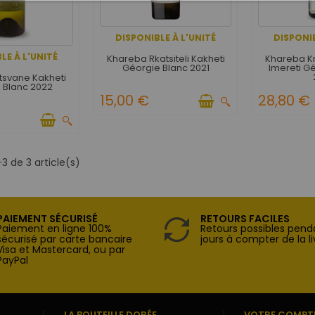
DISPONIBLE À L'UNITÉ
DISPONIB
LE À L'UNITÉ
Khareba Rkatsiteli Kakheti
Khareba K
Géorgie Blanc 2021
Imereti G
svane Kakheti
 Blanc 2022
15,00 €
28,80 €
3 de 3 article(s)
PAIEMENT SÉCURISÉ
RETOURS FACILES
Paiement en ligne 100%
Retours possibles pend
sécurisé par carte bancaire
jours à compter de la li
Visa et Mastercard, ou par
PayPal
LA BOUTEILLE DORÉE
VOTRE COMPT