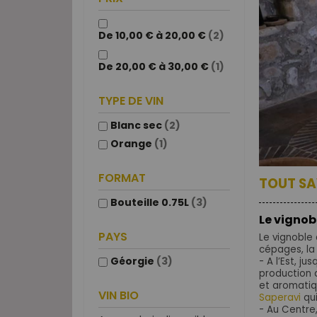
De 10,00 € à 20,00 €
(2)
De 20,00 € à 30,00 €
(1)
TYPE DE VIN
Blanc sec
(2)
Orange
(1)
FORMAT
TOUT SA
Bouteille 0.75L
(3)
Le vignob
PAYS
Le vignoble 
cépages, la
Géorgie
(3)
- A l’Est, j
production d
et aromati
VIN BIO
Saperavi
qu
- Au Centre,