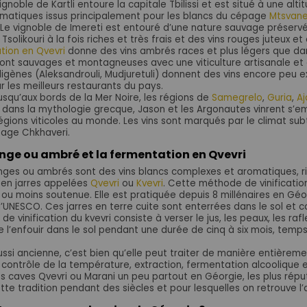
vignoble de Kartli entoure la capitale Tbilissi et est situé à une al
omatiques issus principalement pour les blancs du cépage
Mtsvan
 Le vignoble de Imereti est entouré d’une nature sauvage préserv
 Tsolikouri à la fois riches et très frais et des vins rouges juteux
tion en Qvevri
donne des vins ambrés races et plus légers que dan
ont sauvages et montagneuses avec une viticulture artisanale et d
igènes (Aleksandrouli, Mudjuretuli) donnent des vins encore peu 
 les meilleurs restaurants du pays.
jusqu’aux bords de la Mer Noire, les régions de
Samegrelo
,
Guria
,
Aj
dans la mythologie grecque, Jason et les Argonautes vinrent s’emp
égions viticoles au monde. Les vins sont marqués par le climat sub
page Chkhaveri.
ange ou ambré et la fermentation en Qvevri
anges ou ambrés sont des vins blancs complexes et aromatiques, ri
en jarres appelées
Qvevri
ou
Kvevri
. Cette méthode de vinificatio
 ou moins soutenue. Elle est pratiquée depuis 8 millénaires en Géo
’UNESCO. Ces jarres en terre cuite sont enterrées dans le sol et 
e vinification du kvevri consiste à verser le jus, les peaux, les rafl
 l’enfouir dans le sol pendant une durée de cinq à six mois, temps
aussi ancienne, c’est bien qu’elle peut traiter de manière entière
 : contrôle de la température, extraction, fermentation alcoolique et
es caves Qvevri ou Marani un peu partout en Géorgie, les plus rép
te tradition pendant des siècles et pour lesquelles on retrouve l