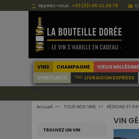
Choisissez une valeur...
Appelez-nous :
+33 (0)1.46.22.29.79
C
VINS
CHAMPAGNE
VIEUX MILLÉSIM
SPIRITUEUX
LIVRAISON EXPRESS
Accueil
TOUS NOS VINS
RÉGIONS ET PA
VIN G
TROUVEZ UN VIN