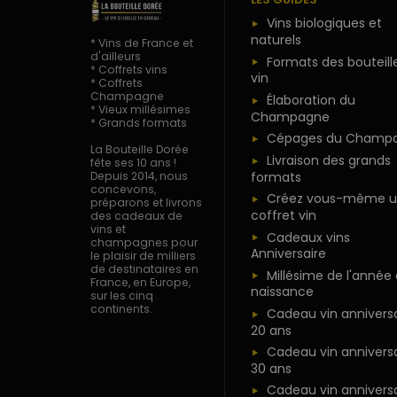
Vins biologiques et
naturels
* Vins de France et
d'ailleurs
Formats des bouteill
* Coffrets vins
vin
* Coffrets
Champagne
Élaboration du
* Vieux millésimes
Champagne
* Grands formats
Cépages du Champ
La Bouteille Dorée
Livraison des grands
fête ses 10 ans !
formats
Depuis 2014, nous
concevons,
Créez vous-même u
préparons et livrons
coffret vin
des cadeaux de
vins et
Cadeaux vins
champagnes pour
Anniversaire
le plaisir de milliers
de destinataires en
Millésime de l'année
France, en Europe,
naissance
sur les cinq
continents.
Cadeau vin anniversa
20 ans
Cadeau vin anniversa
30 ans
Cadeau vin anniversa