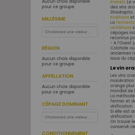
Aucun choix disponible
Imereti
. Le 
pour ce groupe
des vins ar
Shavkapito.
Krakhuna
et
MILLÉSIME
La
fermenta
Lechkhumi
s
cépages ind
reconnus par
- A l’Ouest 
RÉGION
Colchide où 
anciennes r
issus du cé
Aucun choix disponible
pour ce groupe
Le vin or
Les vins or
APPELLATION
macération 
orange plus
Aucun choix disponible
mondial de l
pour ce groupe
La méthode d
fermer et de
CÉPAGE DOMINANT
vinification.
Si elle est 
vinification
On trouve l
conservé cet
CONDITIONNEMENT