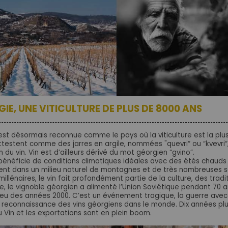
IE, UNE VITICULTURE DE PLUS DE 8000 ANS
est désormais reconnue comme le pays où la viticulture est la pl
ttestent comme des jarres en argile, nommées "quevri“ ou “kvevri“,
 du vin. Vin est d’ailleurs dérivé du mot géorgien “gvino”.
bénéficie de conditions climatiques idéales avec des étés chauds e
ent dans un milieu naturel de montagnes et de très nombreuses so
illénaires, le vin fait profondément partie de la culture, des trad
e, le vignoble géorgien a alimenté l’Union Soviétique pendant 70 a
lieu des années 2000. C’est un événement tragique, la guerre avec 
a reconnaissance des vins géorgiens dans le monde. Dix années plu
 Vin et les exportations sont en plein boom.