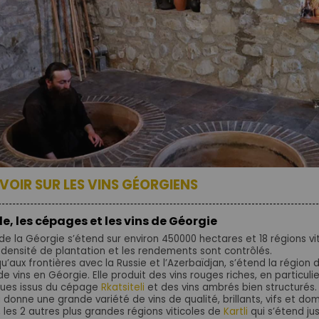
VOIR SUR LES VINS GÉORGIENS
le, les cépages et les vins de Géorgie
de la Géorgie s’étend sur environ 450000 hectares et 18 régions vi
 densité de plantation et les rendements sont contrôlés.
usqu’aux frontières avec la Russie et l’Azerbaïdjan, s’étend la région
e vins en Géorgie. Elle produit des vins rouges riches, en particulier
ques issus du cépage
Rkatsiteli
et des vins ambrés bien structurés
i donne une grande variété de vins de qualité, brillants, vifs et dom
 les 2 autres plus grandes régions viticoles de
Kartli
qui s’étend ju