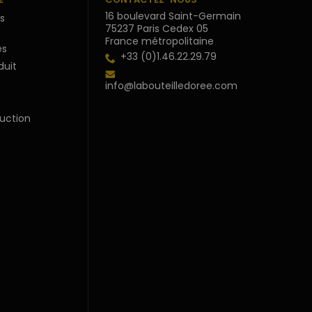
16 boulevard Saint-Germain
s
75237 Paris Cedex 05
France métropolitaine
s
+33 (0)1.46.22.29.79
duit
info@labouteilledoree.com
uction