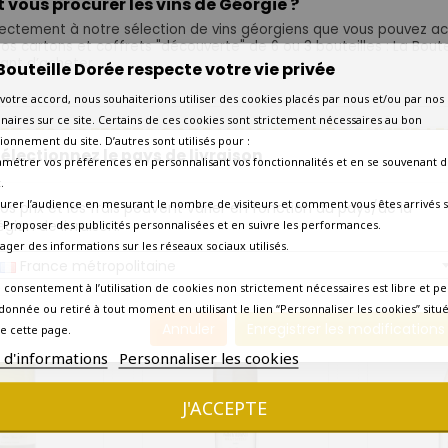
ous procurer les vins de Géorgie ?
ectement à notre sélection de vins géorgiens que vous pouvez ache
nos cartons et coffrets "découverte" de 6 ou 3 bouteilles : La Bou
ant d’acheter.
Bouteille Dorée respecte votre vie privée
votre accord, nous souhaiterions utiliser des cookies placés par nous et/ou par nos
naires sur ce site. Certains de ces cookies sont strictement nécessaires au bon
S ET LES COFFRETS CADEAUX POUR DÉCOUVRIR LE
ionnement du site. D’autres sont utilisés pour :
électionnez le pays de livraison
amétrer vos préférences en personnalisant vos fonctionnalités et en se souvenant d
-dessous les vins blancs, rouges et oranges géorgiens, vous pouvez
écouverte de 2 ou 3 bouteilles, une belle idée de cadeau pour faire 
.
urer l’audience en mesurant le nombre de visiteurs et comment vous êtes arrivés s
os prix et les frais peuvent varier en fonction du pays/de la
Il y a 3 produits.
égion de livraison.
 - Proposer des publicités personnalisées et en suivre les performances.
tager des informations sur les réseaux sociaux utilisés.
France métropolitaine
 consentement à l’utilisation de cookies non strictement nécessaires est libre et pe
donnée ou retiré à tout moment en utilisant le lien “Personnaliser les cookies” situ
Annuler
Enregistrer les modifications
favorite_border
favorite_border
e cette page.
s d'informations
Personnaliser les cookies
J'ACCEPTE