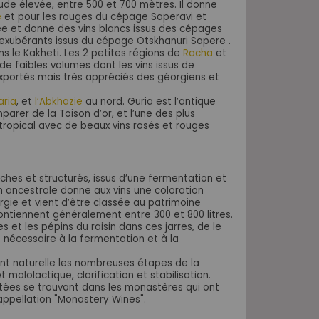
titude élevée, entre 500 et 700 mètres. Il donne
e
et pour les rouges du cépage Saperavi et
ée et donne des vins blancs issus des cépages
 et exubérants issus du cépage Otskhanuri Sapere .
s le Kakheti. Les 2 petites régions de
Racha
et
e faibles volumes dont les vins issus de
exportés mais très appréciés des géorgiens et
aria
, et
l’Abkhazie
au nord. Guria est l’antique
arer de la Toison d’or, et l’une des plus
tropical avec de beaux vins rosés et rouges
ches et structurés, issus d’une fermentation et
n ancestrale donne aux vins une coloration
rgie et vient d’être classée au patrimoine
contiennent généralement entre 300 et 800 litres.
es et les pépins du raisin dans ces jarres, de le
 nécessaire à la fermentation et à la
ment naturelle les nombreuses étapes de la
 malolactique, clarification et stabilisation.
utées se trouvant dans les monastères qui ont
’appellation "Monastery Wines".