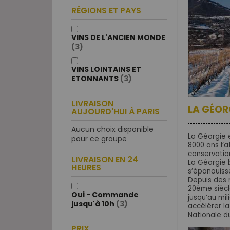
RÉGIONS ET PAYS
VINS DE L'ANCIEN MONDE
(3)
VINS LOINTAINS ET
ETONNANTS
(3)
LIVRAISON
LA GÉORG
AUJOURD'HUI À PARIS
Aucun choix disponible
La Géorgie 
pour ce groupe
8000 ans l’a
conservation
LIVRAISON EN 24
La Géorgie 
HEURES
s’épanouiss
Depuis des m
20ème siècl
Oui - Commande
jusqu’au mi
jusqu'à 10h
(3)
accélérer l
Nationale du
PRIX