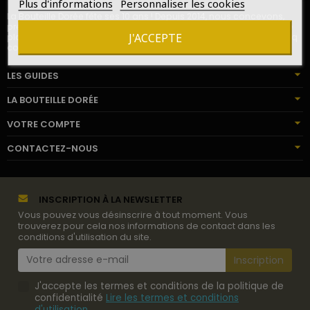
Plus d'informations
Personnaliser les cookies
La Bouteille Dorée fête ses 10 ans ! Depuis 2014, nous concevons,
préparons et livrons des cadeaux de vins et champagnes pour le
J'ACCEPTE
plaisir de milliers de destinataires en France, en Europe, sur les cinq
continents.
LES GUIDES
LA BOUTEILLE DORÉE
VOTRE COMPTE
CONTACTEZ-NOUS
INSCRIPTION À LA NEWSLETTER
Vous pouvez vous désinscrire à tout moment. Vous
trouverez pour cela nos informations de contact dans les
conditions d'utilisation du site.
J'accepte les termes et conditions de la politique de
confidentialité
Lire les termes et conditions
d'utilisation
.