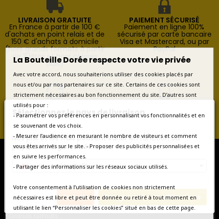
LIVRAISON GRATUITE
PAIEMENT SÉCURISÉ
En France à partir de 100 €
Paiement en ligne 100%
d'achats en point relais et de
sécurisé par carte bancaire
150 € d'achats à domicile
Visa et Mastercard, ou par
(hors grands formats à partir
PayPal
de 3 litres et hors caisses
La Bouteille Dorée respecte votre vie privée
bois)
Avec votre accord, nous souhaiterions utiliser des cookies placés par
nous et/ou par nos partenaires sur ce site. Certains de ces cookies sont
strictement nécessaires au bon fonctionnement du site. D’autres sont
RETOURS FACILES
SERVICE CLIENT
utilisés pour :
Sélectionnez le pays de livraison
Retours possibles pendant 14
Contactez-nous au
- Paramétrer vos préférences en personnalisant vos fonctionnalités et en
jours à compter de la
+33(0)1.46.22.29.79 du lundi
se souvenant de vos choix.
livraison
au vendredi de 9h à 18h
- Mesurer l’audience en mesurant le nombre de visiteurs et comment
Nos prix et les frais peuvent varier en fonction du
pays/de la région de livraison.
vous êtes arrivés sur le site. - Proposer des publicités personnalisées et
en suivre les performances.
France métropolitaine
- Partager des informations sur les réseaux sociaux utilisés.
* Vins de France et d'ailleurs
Votre consentement à l’utilisation de cookies non strictement
* Coffrets vins
Annuler
Enregistrer les modifications
nécessaires est libre et peut être donnée ou retiré à tout moment en
* Coffrets Champagne
utilisant le lien “Personnaliser les cookies” situé en bas de cette page.
* Vieux millésimes
* Grands formats