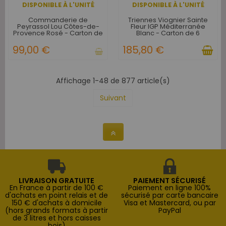
DISPONIBLE À L'UNITÉ
DISPONIBLE À L'UNITÉ
Commanderie de
Triennes Viognier Sainte
Peyrassol Lou Côtes-de-
Fleur IGP Méditerranée
Provence Rosé - Carton de
Blanc - Carton de 6
6
99,00 €
185,80 €
Affichage 1-48 de 877 article(s)
Suivant
LIVRAISON GRATUITE
PAIEMENT SÉCURISÉ
En France à partir de 100 €
Paiement en ligne 100%
d'achats en point relais et de
sécurisé par carte bancaire
150 € d'achats à domicile
Visa et Mastercard, ou par
(hors grands formats à partir
PayPal
de 3 litres et hors caisses
bois)