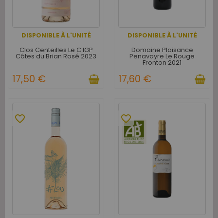
DISPONIBLE À L'UNITÉ
DISPONIBLE À L'UNITÉ
Clos Centeilles Le C IGP
Domaine Plaisance
Côtes du Brian Rosé 2023
Penavayre Le Rouge
Fronton 2021
17,50 €
17,60 €
favorite_border
favorite_border