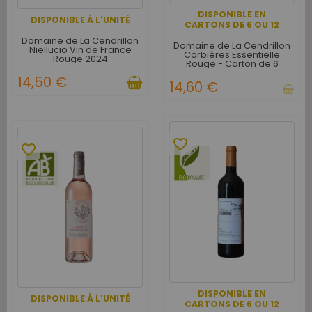
DISPONIBLE EN
DISPONIBLE À L'UNITÉ
CARTONS DE 6 OU 12
Domaine de La Cendrillon
Domaine de La Cendrillon
Niellucio Vin de France
Corbières Essentielle
Rouge 2024
Rouge - Carton de 6
14,50 €
14,60 €
favorite_border
favorite_border
DISPONIBLE EN
DISPONIBLE À L'UNITÉ
CARTONS DE 6 OU 12