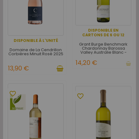
DISPONIBLE EN
CARTONS DE 6 OU 12
DISPONIBLE À L'UNITÉ
Grant Burge Benchmark
Chardonnay Barossa
Domaine de La Cendrillon
Valley Australie Blanc -
Corbières Minuit Rosé 2025
Carton de 6
14,20 €
13,90 €
favorite_border
favorite_border