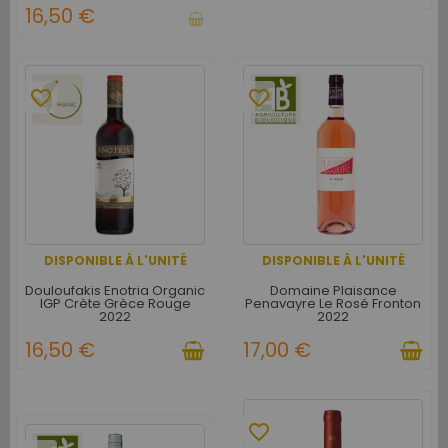
16,50 €
favorite_border
favorite_border
DISPONIBLE À L'UNITÉ
DISPONIBLE À L'UNITÉ
Douloufakis Enotria Organic
Domaine Plaisance
IGP Crète Grèce Rouge
Penavayre Le Rosé Fronton
2022
2022
16,50 €
17,00 €
favorite_border