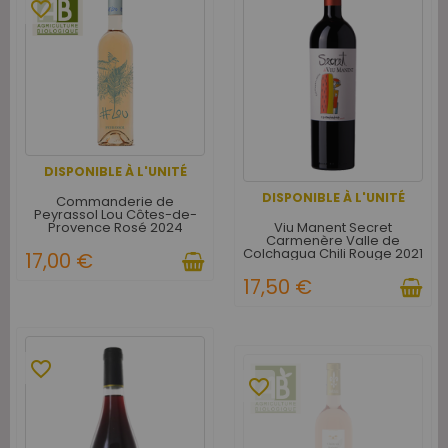
favorite_border
DISPONIBLE À L'UNITÉ
DISPONIBLE À L'UNITÉ
Commanderie de
Peyrassol Lou Côtes-de-
Viu Manent Secret
Provence Rosé 2024
Carmenère Valle de
Colchagua Chili Rouge 2021
17,00 €
17,50 €
favorite_border
favorite_border