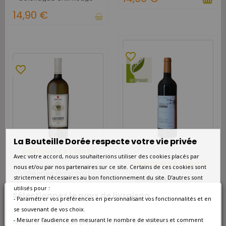
Carton de 6
14,90 €
favorite_border
favorite_border
La Bouteille Dorée respecte votre vie privée
DISPONIBLE À L'UNITÉ
Avec votre accord, nous souhaiterions utiliser des cookies placés par
DISPONIBLE À L'UNITÉ
Khareba Rkatsiteli Kakheti
nous et/ou par nos partenaires sur ce site. Certains de ces cookies sont
Géorgie Blanc 2021
strictement nécessaires au bon fonctionnement du site. D’autres sont
Château Cazebonne
Graves Entre Amis Rouge
utilisés pour :
2020
15,00 €
Sélectionnez le pays de livraison
- Paramétrer vos préférences en personnalisant vos fonctionnalités et en
15,00 €
se souvenant de vos choix.
- Mesurer l’audience en mesurant le nombre de visiteurs et comment
Nos prix et les frais peuvent varier en fonction du