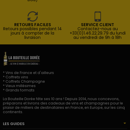
RETOURS FACILES
SERVICE CLIENT
Retours possibles pendant 14
Contactez-nous au
jours à compter de la
+33(0)1.46.22.29.79 du lundi
livraison
au vendredi de 9h à 18h
* Vins de France et d'ailleurs
* Coffrets vins
* Coffrets Champagne
* Vieux millésimes
* Grands formats
La Bouteille Dorée fête ses 10 ans ! Depuis 2014, nous concevons,
préparons et livrons des cadeaux de vins et champagnes pour le
plaisir de milliers de destinataires en France, en Europe, sur les cinq
continents.
LES GUIDES