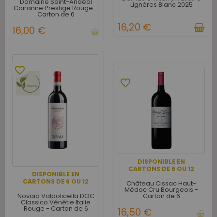
Domaine Saint-Andéol
Lignères Blanc 2025
Cairanne Prestige Rouge -
Carton de 6
16,20 €
16,00 €
favorite_border
favorite_border
DISPONIBLE EN
CARTONS DE 6 OU 12
DISPONIBLE EN
CARTONS DE 6 OU 12
Château Cissac Haut-
Médoc Cru Bourgeois -
Novaia Valpolicella DOC
Carton de 6
Classico Vénétie Italie
Rouge - Carton de 6
16,50 €