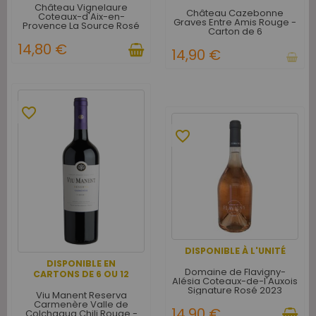
Château Vignelaure
Château Cazebonne
Coteaux-d'Aix-en-
Graves Entre Amis Rouge -
Provence La Source Rosé
Carton de 6
2022
14,80 €
14,90 €
favorite_border
favorite_border
DISPONIBLE À L'UNITÉ
DISPONIBLE EN
Domaine de Flavigny-
CARTONS DE 6 OU 12
Alésia Coteaux-de-l'Auxois
Signature Rosé 2023
Viu Manent Reserva
Carmenère Valle de
14,90 €
Colchagua Chili Rouge -