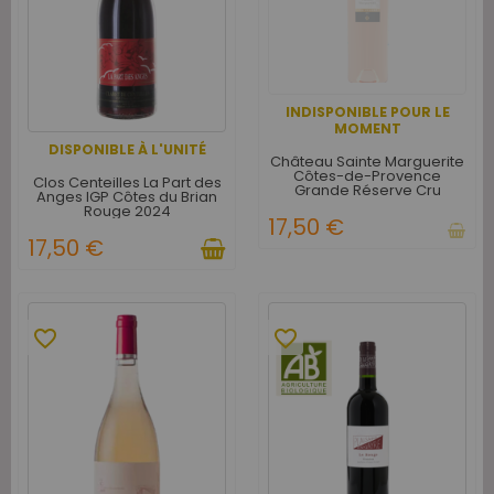
INDISPONIBLE POUR LE
MOMENT
DISPONIBLE À L'UNITÉ
Château Sainte Marguerite
Côtes-de-Provence
Clos Centeilles La Part des
Grande Réserve Cru
Anges IGP Côtes du Brian
Classé Rosé 2019
Rouge 2024
17,50 €
17,50 €
favorite_border
favorite_border