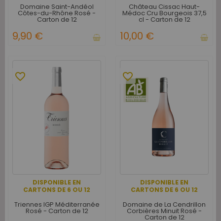
Domaine Saint-Andéol
Château Cissac Haut-
Côtes-du-Rhône Rosé -
Médoc Cru Bourgeois 37,5
Carton de 12
cl - Carton de 12
9,90 €
10,00 €
favorite_border
favorite_border
DISPONIBLE EN
DISPONIBLE EN
CARTONS DE 6 OU 12
CARTONS DE 6 OU 12
Triennes IGP Méditerranée
Domaine de La Cendrillon
Rosé - Carton de 12
Corbières Minuit Rosé -
Carton de 12