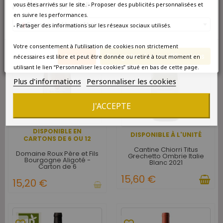
pays/de la région de livraison.
vous êtes arrivés sur le site. - Proposer des publicités personnalisées et
en suivre les performances.
favorite_border
France métropolitaine
- Partager des informations sur les réseaux sociaux utilisés.
favorite_border
Votre consentement à l’utilisation de cookies non strictement
Annuler
Enregistrer les modifications
nécessaires est libre et peut être donnée ou retiré à tout moment en
utilisant le lien “Personnaliser les cookies” situé en bas de cette page.
Plus d'informations
Personnaliser les cookies
J'ACCEPTE
DISPONIBLE EN
DISPONIBLE À L'UNITÉ
CARTONS DE 6 OU 12
Cantine Chiorri Titus
Domaine Roux Père et Fils
Grechetto Ombrie Italie
Bourgogne Aligoté -
Blanc 2021
Carton de 6
15,60 €
15,20 €