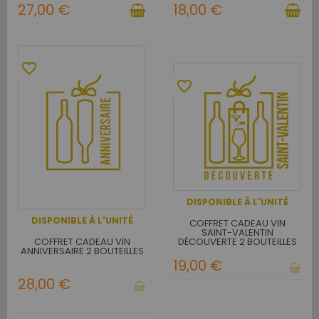
27,00 €
18,00 €
favorite_border
favorite_border
DISPONIBLE À L'UNITÉ
DISPONIBLE À L'UNITÉ
COFFRET CADEAU VIN
SAINT-VALENTIN
COFFRET CADEAU VIN
DÉCOUVERTE 2 BOUTEILLES
ANNIVERSAIRE 2 BOUTEILLES
19,00 €
28,00 €