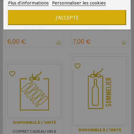
Plus d'informations
Personnaliser les cookies
DISPONIBLE À L'UNITÉ
DISPONIBLE À L'UNITÉ
J'ACCEPTE
COFFRET CADEAU VIN 2
COFFRET CADEAU VIN 3
BOUTEILLES
BOUTEILLES
6,00 €
7,00 €
favorite_border
favorite_border
DISPONIBLE À L'UNITÉ
DISPONIBLE À L'UNITÉ
COFFRET CADEAU VIN 6