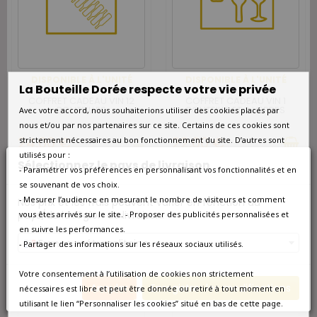
DISPONIBLE À L'UNITÉ
DISPONIBLE À L'UNITÉ
La Bouteille Dorée respecte votre vie privée
COFFRET CADEAU VIN 12
COFFRET CADEAU VIN 1
BOUTEILLES
BOUTEILLE ET 2 VERRES
Avec votre accord, nous souhaiterions utiliser des cookies placés par
nous et/ou par nos partenaires sur ce site. Certains de ces cookies sont
24,00 €
22,00 €
strictement nécessaires au bon fonctionnement du site. D’autres sont
utilisés pour :
Sélectionnez le pays de livraison
- Paramétrer vos préférences en personnalisant vos fonctionnalités et en
se souvenant de vos choix.
favorite_border
favorite_border
- Mesurer l’audience en mesurant le nombre de visiteurs et comment
Nos prix et les frais peuvent varier en fonction du
pays/de la région de livraison.
vous êtes arrivés sur le site. - Proposer des publicités personnalisées et
en suivre les performances.
France métropolitaine
- Partager des informations sur les réseaux sociaux utilisés.
Votre consentement à l’utilisation de cookies non strictement
Annuler
Enregistrer les modifications
nécessaires est libre et peut être donnée ou retiré à tout moment en
utilisant le lien “Personnaliser les cookies” situé en bas de cette page.