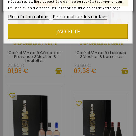
Annuler
Enregistrer les modifications
nécessaires est libre et peut être donnée ou retiré à tout moment en
utilisant le lien “Personnaliser les cookies” situé en bas de cette page.
Plus d'informations
Personnaliser les cookies
J'ACCEPTE
DISPONIBLE À L'UNITÉ
DISPONIBLE À L'UNITÉ
Coffret Vin rosé Côtes-de-
Coffret Vin rosé d'ailleurs
Provence Sélection 3
Sélection 3 bouteilles
bouteilles
72,50 €
79,50 €
61,63 €
67,58 €
favorite_border
favorite_border