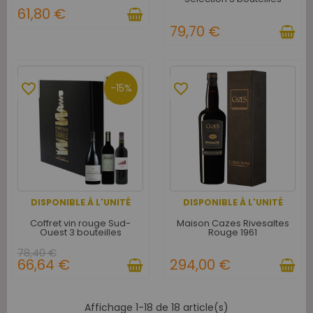
61,80 €
79,70 €
favorite_border
favorite_border
-15%
DISPONIBLE À L'UNITÉ
DISPONIBLE À L'UNITÉ
Coffret vin rouge Sud-
Maison Cazes Rivesaltes
Ouest 3 bouteilles
Rouge 1961
78,40 €
66,64 €
294,00 €
Affichage 1-18 de 18 article(s)