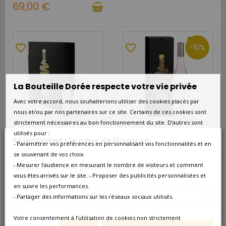
69,00 €
favorite_border
favorite_border
-10%
La Bouteille Dorée respecte votre vie privée
Avec votre accord, nous souhaiterions utiliser des cookies placés par
nous et/ou par nos partenaires sur ce site. Certains de ces cookies sont
strictement nécessaires au bon fonctionnement du site. D’autres sont
DISPONIBLE À L'UNITÉ
DISPONIBLE À L'UNITÉ
utilisés pour :
Sélectionnez le pays de livraison
- Paramétrer vos préférences en personnalisant vos fonctionnalités et en
Coffret vin Provence rosé 3
Coffret vin Provence Bio
bouteilles
Côtes-de-Provence Rosé
se souvenant de vos choix.
Magnum
54,00 €
- Mesurer l’audience en mesurant le nombre de visiteurs et comment
Nos prix et les frais peuvent varier en fonction du
58,80 €
48,60 €
pays/de la région de livraison.
vous êtes arrivés sur le site. - Proposer des publicités personnalisées et
en suivre les performances.
France métropolitaine
- Partager des informations sur les réseaux sociaux utilisés.
favorite_border
favorite_border
-15%
-15%
Votre consentement à l’utilisation de cookies non strictement