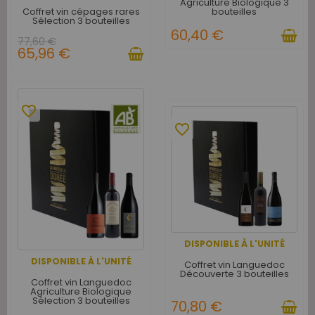
Agriculture Biologique 3
Coffret vin cépages rares
bouteilles
Sélection 3 bouteilles
60,40 €
77,60 €
65,96 €
favorite_border
favorite_border
DISPONIBLE À L'UNITÉ
DISPONIBLE À L'UNITÉ
Coffret vin Languedoc
Découverte 3 bouteilles
Coffret vin Languedoc
Agriculture Biologique
Sélection 3 bouteilles
70,80 €