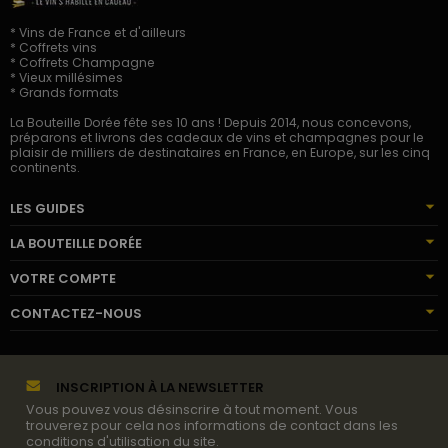
* Vins de France et d'ailleurs
* Coffrets vins
* Coffrets Champagne
* Vieux millésimes
* Grands formats
La Bouteille Dorée fête ses 10 ans ! Depuis 2014, nous concevons,
préparons et livrons des cadeaux de vins et champagnes pour le
plaisir de milliers de destinataires en France, en Europe, sur les cinq
continents.
LES GUIDES
LA BOUTEILLE DORÉE
VOTRE COMPTE
CONTACTEZ-NOUS
INSCRIPTION À LA NEWSLETTER
Vous pouvez vous désinscrire à tout moment. Vous
trouverez pour cela nos informations de contact dans les
conditions d'utilisation du site.