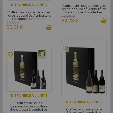
DISPONIBLE À L'UNITÉ
Coffret vin rouge cépages
rares et oubliés Agriculture
Coffret vin rouge cépages
Biologique 3 bouteilles
rares et oubliés Agriculture
73,80 €
Biologique Sélection 3
62,73 €
bouteilles
70,60 €
60,01 €
favorite_border
favorite_border
DISPONIBLE À L'UNITÉ
DISPONIBLE À L'UNITÉ
Coffret vin rouge
Languedoc Agriculture
Coffret vin rouge Loire
Biologique 3 bouteilles
Sélection 3 bouteilles