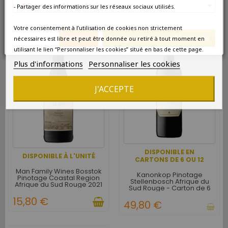
12,50 €
France métropolitaine
- Partager des informations sur les réseaux sociaux utilisés.
Votre consentement à l’utilisation de cookies non strictement
Annuler
Enregistrer les modifications
nécessaires est libre et peut être donnée ou retiré à tout moment en
favorite_border
favorite_border
utilisant le lien “Personnaliser les cookies” situé en bas de cette page.
Plus d'informations
Personnaliser les cookies
J'ACCEPTE
DISPONIBLE EN
DISPONIBLE À L'UNITÉ
CARTONS DE 6 OU 12
Man Family Wines Bosstok
Kanonkop Pinotage
Pinotage Coastal Region
Stellenbosch Afrique du
Afrique du Sud Rouge 2021
Sud Rouge - Carton de 6
15,80 €
49,80 €