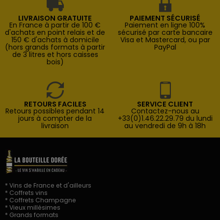
LIVRAISON GRATUITE
PAIEMENT SÉCURISÉ
En France à partir de 100 €
Paiement en ligne 100%
d'achats en point relais et de
sécurisé par carte bancaire
150 € d'achats à domicile
Visa et Mastercard, ou par
(hors grands formats à partir
PayPal
de 3 litres et hors caisses
bois)
RETOURS FACILES
SERVICE CLIENT
Retours possibles pendant 14
Contactez-nous au
jours à compter de la
+33(0)1.46.22.29.79 du lundi
livraison
au vendredi de 9h à 18h
* Vins de France et d'ailleurs
* Coffrets vins
* Coffrets Champagne
* Vieux millésimes
* Grands formats