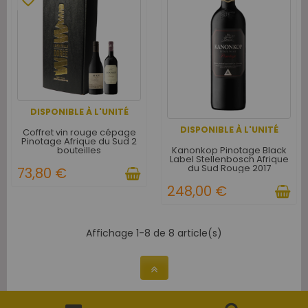
favorite_border
DISPONIBLE À L'UNITÉ
DISPONIBLE À L'UNITÉ
Coffret vin rouge cépage
Pinotage Afrique du Sud 2
Kanonkop Pinotage Black
bouteilles
Label Stellenbosch Afrique
du Sud Rouge 2017
73,80 €
248,00 €
Affichage 1-8 de 8 article(s)