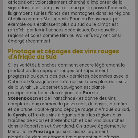
africains ont volontairement cherché à implanter de la
vigne dans des lieux plus frais que par le passé. Pour cela,
ils grimpent sur les flancs des montagnes dans les régions
établies comme Stellenbosh, Paarl ou Franschoek par
exemple ou s'établissent plus au sud ou le climat est
rafraîchi par les influences océaniques. De nouvelles
régions viticoles comme Elim ou Walker's Bay ont ainsi
émergé récemment.
Pinotage et cépages des vins rouges
d'Afrique du Sud
Si les variétés blanches dominent encore légèrement la
production, les cépages rouges ont rapidement
progressé au cours des deux dernières décennies avec le
Cabernet-Sauvignon en tête des surfaces plantées, suivi
de la Syrah. Le Cabernet Sauvignon est planté
principalement dans les régions de
Paarl
et
Stellenbosch
et de Franschhoek et donne des vins
complexes aux arômes de poivre noir, de cassis, de mûre
et de prune. L’autre grand cépage rouge d’Afrique du Sud,
la
Syrah
,
offre des vins élégants dans les régions plus
fraîches de Paarl et Stellenbosch et des vins plus riches
dans le Robertson et Swartland. On trouve également le
Merlot et le
Pinotage
qui sont assez largement
plantés.
Ce dernier cépage typiquement sud-africain,