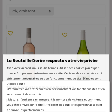
Prix, croissant
favorite_border
favorite_border
La Bouteille Dorée respecte votre vie privée
Avec votre accord, nous souhaiterions utiliser des cookies placés par
nous et/ou par nos partenaires sur ce site. Certains de ces cookies sont
strictement nécessaires au bon fonctionnement du site. D’autres sont
utilisés pour :
DISPONIBLE EN
Sélectionnez le pays de livraison
DISPONIBLE À L'UNITÉ
- Paramétrer vos préférences en personnalisant vos fonctionnalités et en
CARTONS DE 6 OU 12
se souvenant de vos choix.
Man Family Wines Free Run
Kanonkop Pinotage
Steen Chenin Afrique du
- Mesurer l’audience en mesurant le nombre de visiteurs et comment
Nos prix et les frais peuvent varier en fonction du
Kadette Stellenbosch
Sud Blanc 2025
Afrique du Sud Rosé 2020 -
pays/de la région de livraison.
vous êtes arrivés sur le site. - Proposer des publicités personnalisées et
Carton de 12
13,50 €
en suivre les performances.