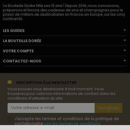
La Bouteille Dorée fête ses 10 ans ! Depuis 2014, nous concevons,
préparons et livrons des cadeaux de vins et champagnes pour le
plaisir de milliers de destinataires en France, en Europe, sur les cinq
continents.
LES GUIDES
LA BOUTEILLE DORÉE
VOTRE COMPTE
CONTACTEZ-NOUS
INSCRIPTION À LA NEWSLETTER
Vous pouvez vous désinscrire à tout moment. Vous
trouverez pour cela nos informations de contact dans les
conditions d'utilisation du site.
J'accepte les termes et conditions de la politique de
confidentialité
Lire les termes et conditions
d'utilisation
.