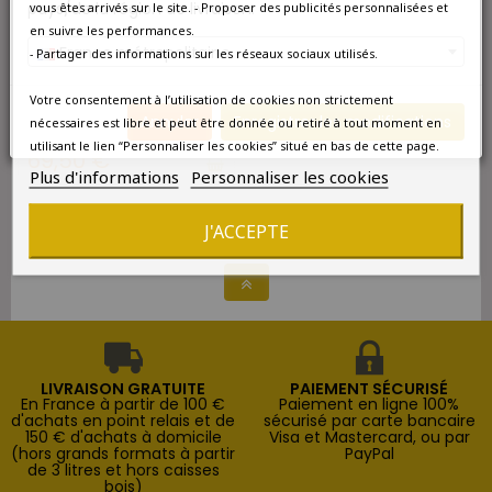
pays/de la région de livraison.
vous êtes arrivés sur le site. - Proposer des publicités personnalisées et
en suivre les performances.
DISPONIBLE EN
France métropolitaine
- Partager des informations sur les réseaux sociaux utilisés.
CARTONS DE 6 OU 12
Champagne Bollinger
Votre consentement à l’utilisation de cookies non strictement
Special Cuvee 1846 -
Annuler
Enregistrer les modifications
Carton de 6
nécessaires est libre et peut être donnée ou retiré à tout moment en
utilisant le lien “Personnaliser les cookies” situé en bas de cette page.
69,50 €
Plus d'informations
Personnaliser les cookies
Affichage 1-1 de 1 article(s)
J'ACCEPTE
LIVRAISON GRATUITE
PAIEMENT SÉCURISÉ
En France à partir de 100 €
Paiement en ligne 100%
d'achats en point relais et de
sécurisé par carte bancaire
150 € d'achats à domicile
Visa et Mastercard, ou par
(hors grands formats à partir
PayPal
de 3 litres et hors caisses
bois)