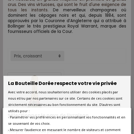
crus. Des vins virtuoses, qui sont le fruit d'une exigence de
tous les instants.
De merveilleux champagnes où
dominent les cépages noirs et qui, depuis 1884, sont
approuvés par la Couronne d’Angleterre qui a attribué à
Bollinger le très prestigieux Royal Warrant, marque des
fournisseurs officiels de la Cour.
Prix, croissant
favorite_border
La Bouteille Dorée respecte votre vie privée
Avec votre accord, nous souhaiterions utiliser des cookies placés par
nous et/ou par nos partenaires sur ce site. Certains de ces cookies sont
strictement nécessaires au bon fonctionnement du site. D’autres sont
utilisés pour :
Sélectionnez le pays de livraison
- Paramétrer vos préférences en personnalisant vos fonctionnalités et en
se souvenant de vos choix.
- Mesurer l’audience en mesurant le nombre de visiteurs et comment
Nos prix et les frais peuvent varier en fonction du