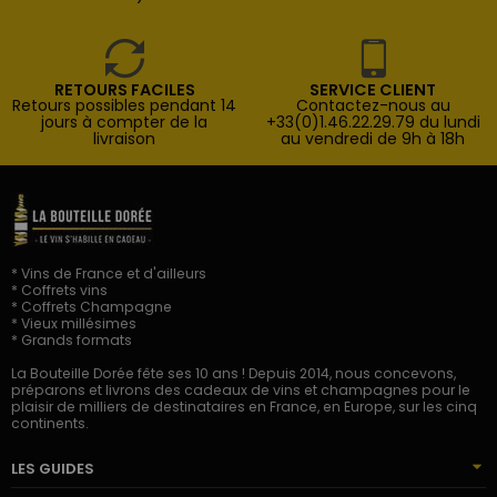
RETOURS FACILES
SERVICE CLIENT
Retours possibles pendant 14
Contactez-nous au
jours à compter de la
+33(0)1.46.22.29.79 du lundi
livraison
au vendredi de 9h à 18h
* Vins de France et d'ailleurs
* Coffrets vins
* Coffrets Champagne
* Vieux millésimes
* Grands formats
La Bouteille Dorée fête ses 10 ans ! Depuis 2014, nous concevons,
préparons et livrons des cadeaux de vins et champagnes pour le
plaisir de milliers de destinataires en France, en Europe, sur les cinq
continents.
LES GUIDES