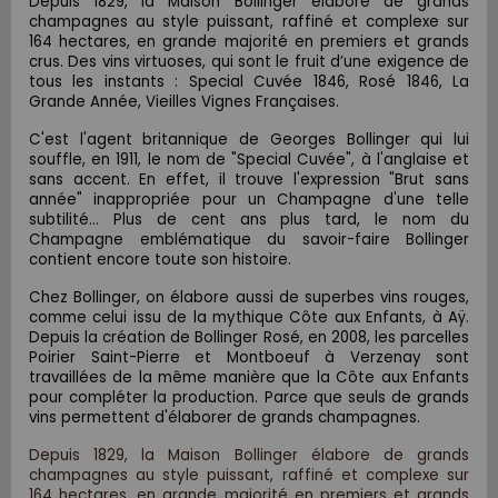
Depuis 1829, la Maison Bollinger élabore de grands
champagnes au style puissant, raffiné et complexe sur
164 hectares, en grande majorité en premiers et grands
crus. Des vins virtuoses, qui sont le fruit d’une exigence de
tous les instants : Special Cuvée 1846, Rosé 1846, La
Grande Année, Vieilles Vignes Françaises.
C'est l'agent britannique de Georges Bollinger qui lui
souffle, en 1911, le nom de "Special Cuvée", à l'anglaise et
sans accent. En effet, il trouve l'expression "Brut sans
année" inappropriée pour un Champagne d'une telle
subtilité... Plus de cent ans plus tard, le nom du
Champagne emblématique du savoir-faire Bollinger
contient encore toute son histoire.
Chez Bollinger, on élabore aussi de superbes vins rouges,
comme celui issu de la mythique Côte aux Enfants, à Aÿ.
Depuis la création de Bollinger Rosé, en 2008, les parcelles
Poirier Saint-Pierre et Montboeuf à Verzenay sont
travaillées de la même manière que la Côte aux Enfants
pour compléter la production. Parce que seuls de grands
vins permettent d'élaborer de grands champagnes.
Depuis 1829, la Maison Bollinger élabore de grands
champagnes au style puissant, raffiné et complexe sur
164 hectares, en grande majorité en premiers et grands