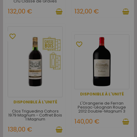
Cru Classé de Graves
Rouge 2019 Magnum
132,00 €
132,00 €
favorite_border
favorite_border
DISPONIBLE À L'UNITÉ
DISPONIBLE À L'UNITÉ
L'Orangerie de Ferran
Pessac-Léognan Rouge
Clos Triguedina Cahors
2012 Double-Magnum 3
1979 Magnum - Coffret Bois
litres
1 Magnum
140,00 €
138,00 €