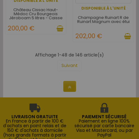
DISPONIBLE À L'UNITÉ
DISPONIBLE À L'UNITÉ
Château Cissac Haut-
Médoc Cru Bourgeois
Champagne Ruinart R de
Jéroboam 5 litres - Caisse
Ruinart Magnum avec étui
Bois d'Origine
200,00 €
202,00 €
Affichage 1-48 de 146 article(s)
Suivant
LIVRAISON GRATUITE
PAIEMENT SÉCURISÉ
En France à partir de 100 €
Paiement en ligne 100%
d'achats en point relais et de
sécurisé par carte bancaire
150 € d'achats à domicile
Visa et Mastercard, ou par
(hors grands formats à partir
PayPal