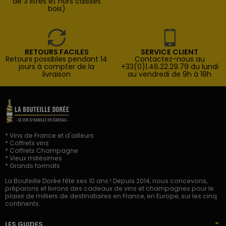
de 3 litres et hors caisses
bois)
RETOURS FACILES
SERVICE CLIENT
Retours possibles pendant 14
Contactez-nous au
jours à compter de la
+33(0)1.46.22.29.79 du lundi
livraison
au vendredi de 9h à 18h
* Vins de France et d'ailleurs
* Coffrets vins
* Coffrets Champagne
* Vieux millésimes
* Grands formats
La Bouteille Dorée fête ses 10 ans ! Depuis 2014, nous concevons,
préparons et livrons des cadeaux de vins et champagnes pour le
plaisir de milliers de destinataires en France, en Europe, sur les cinq
continents.
LES GUIDES