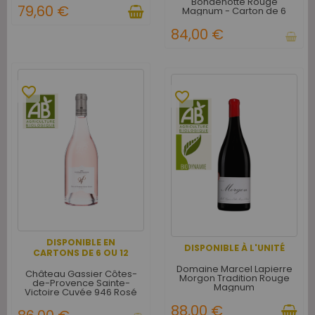
Bondenotte Rouge
79,60 €
Magnum - Carton de 6
84,00 €
favorite_border
favorite_border
DISPONIBLE EN
DISPONIBLE À L'UNITÉ
CARTONS DE 6 OU 12
Domaine Marcel Lapierre
Château Gassier Côtes-
Morgon Tradition Rouge
de-Provence Sainte-
Magnum
Victoire Cuvée 946 Rosé
Magnum - Carton de 3
88,00 €