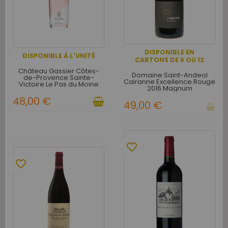
DISPONIBLE EN
DISPONIBLE À L'UNITÉ
CARTONS DE 6 OU 12
Château Gassier Côtes-
Domaine Saint-Andeol
de-Provence Sainte-
Cairanne Excellence Rouge
Victoire Le Pas du Moine
2016 Magnum
Rosé 2023 Magnum
48,00 €
49,00 €
favorite_border
favorite_border