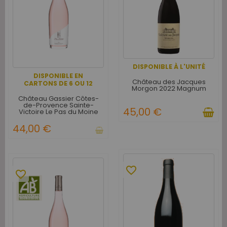
DISPONIBLE À L'UNITÉ
DISPONIBLE EN
Château des Jacques
CARTONS DE 6 OU 12
Morgon 2022 Magnum
Château Gassier Côtes-
de-Provence Sainte-
45,00 €
Victoire Le Pas du Moine
Rosé Magnum - Carton de
6
44,00 €
favorite_border
favorite_border