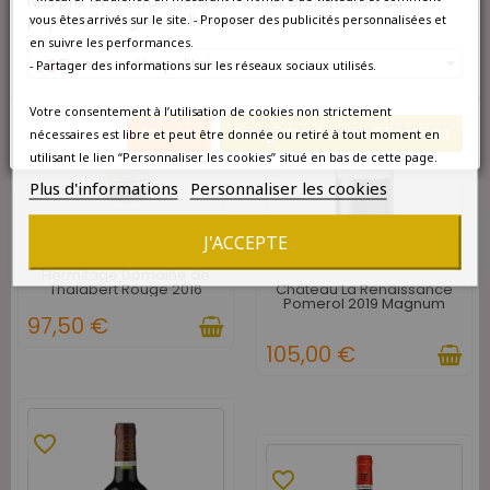
Nos prix et les frais peuvent varier en fonction du
favorite_border
pays/de la région de livraison.
vous êtes arrivés sur le site. - Proposer des publicités personnalisées et
en suivre les performances.
favorite_border
France métropolitaine
- Partager des informations sur les réseaux sociaux utilisés.
Votre consentement à l’utilisation de cookies non strictement
Annuler
Enregistrer les modifications
nécessaires est libre et peut être donnée ou retiré à tout moment en
utilisant le lien “Personnaliser les cookies” situé en bas de cette page.
Plus d'informations
Personnaliser les cookies
DISPONIBLE À L'UNITÉ
J'ACCEPTE
DISPONIBLE À L'UNITÉ
Paul Jaboulet Aîné Crozes
Hermitage Domaine de
Château La Renaissance
Thalabert Rouge 2016
Pomerol 2019 Magnum
Magnum
97,50 €
105,00 €
favorite_border
favorite_border