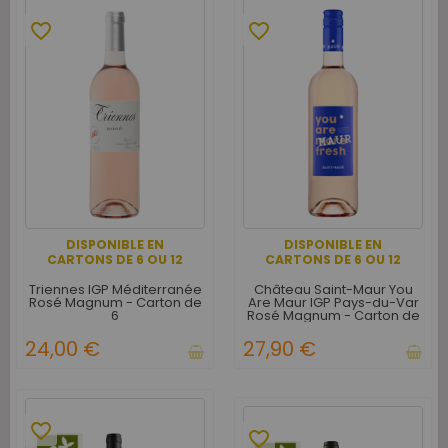
favorite_border
favorite_border
DISPONIBLE EN
DISPONIBLE EN
CARTONS DE 6 OU 12
CARTONS DE 6 OU 12
Triennes IGP Méditerranée
Château Saint-Maur You
Rosé Magnum - Carton de
Are Maur IGP Pays-du-Var
6
Rosé Magnum - Carton de
6
24,00 €
27,90 €
favorite_border
favorite_border