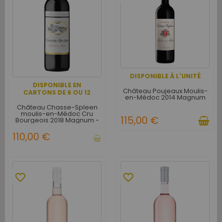
DISPONIBLE À L'UNITÉ
DISPONIBLE EN
Château Poujeaux Moulis-
CARTONS DE 6 OU 12
en-Médoc 2014 Magnum
Château Chasse-Spleen
moulis-en-Médoc Cru
115,00 €
Bourgeois 2018 Magnum -
Caisse Bois d'Origine de 6
Magnums
110,00 €
favorite_border
favorite_border