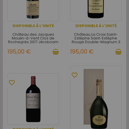
DISPONIBLE À L'UNITÉ
DISPONIBLE À L'UNITÉ
Château des Jacques
Château La Croix Saint-
Moulin-à-Vent Clos de
Estèphe Saint-Estèphe
Rochegrès 2017 Jéroboam
Rouge Double-Magnum 3
3 litres
litres
195,00 €
195,00 €
favorite_border
favorite_border