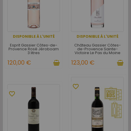
DISPONIBLE À L'UNITÉ
DISPONIBLE À L'UNITÉ
Esprit Gassier Côtes-de-
Château Gassier Côtes-
Provence Rosé Jéroboam
de-Provence Sainte-
3 litres
Victoire Le Pas du Moine
Rosé Jéroboam 3 litres
120,00 €
123,00 €
favorite_border
favorite_border