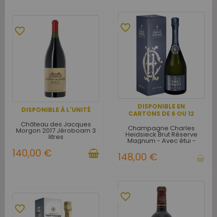
favorite_border
favorite_border
DISPONIBLE EN
DISPONIBLE À L'UNITÉ
CARTONS DE 6 OU 12
Château des Jacques
Champagne Charles
Morgon 2017 Jéroboam 3
Heidsieck Brut Réserve
litres
Magnum - Avec étui -
Carton de 3
140,00 €
148,00 €
favorite_border
favorite_border