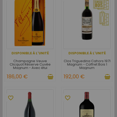
DISPONIBLE À L'UNITÉ
DISPONIBLE À L'UNITÉ
Champagne Veuve
Clos Triguedina Cahors 1971
Clicquot Réserve Cuvée
Magnum - Coffret Bois 1
Magnum - Avec étui
Magnum
186,00 €
192,00 €
favorite_border
favorite_border