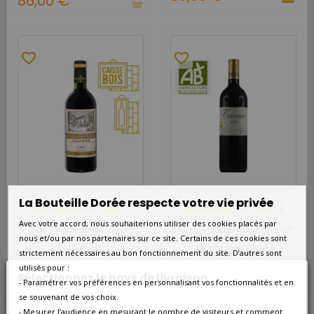
86,00 €
favorite_border
favorite_border
La Bouteille Dorée respecte votre vie privée
DISPONIBLE À L'UNITÉ
DISPONIBLE À L'UNITÉ
Avec votre accord, nous souhaiterions utiliser des cookies placés par
Clos Triguedina Cahors
Triennes Saint Auguste IGP
1993 Magnum - Coffret Bois
Méditerranée Rouge
nous et/ou par nos partenaires sur ce site. Certains de ces cookies sont
1 Magnum
Jéroboam 3 litres
strictement nécessaires au bon fonctionnement du site. D’autres sont
90,00 €
92,00 €
utilisés pour :
Sélectionnez le pays de livraison
- Paramétrer vos préférences en personnalisant vos fonctionnalités et en
se souvenant de vos choix.
- Mesurer l’audience en mesurant le nombre de visiteurs et comment