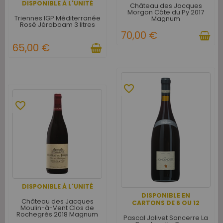
DISPONIBLE À L'UNITÉ
Château des Jacques
Morgon Côte du Py 2017
Triennes IGP Méditerranée
Magnum
Rosé Jéroboam 3 litres
70,00 €
65,00 €
favorite_border
favorite_border
DISPONIBLE À L'UNITÉ
DISPONIBLE EN
Château des Jacques
CARTONS DE 6 OU 12
Moulin-à-Vent Clos de
Rochegrès 2018 Magnum
Pascal Jolivet Sancerre La