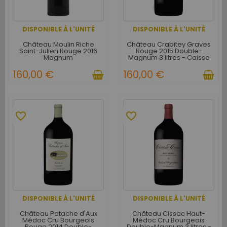
DISPONIBLE À L'UNITÉ
DISPONIBLE À L'UNITÉ
Château Moulin Riche
Château Crabitey Graves
Saint-Julien Rouge 2016
Rouge 2015 Double-
Magnum
Magnum 3 litres - Caisse
Bois d'origine
160,00 €
160,00 €
favorite_border
favorite_border
DISPONIBLE À L'UNITÉ
DISPONIBLE À L'UNITÉ
Château Patache d'Aux
Château Cissac Haut-
Médoc Cru Bourgeois
Médoc Cru Bourgeois
Rouge 2014 Double-
Double-Magnum 3 litres -