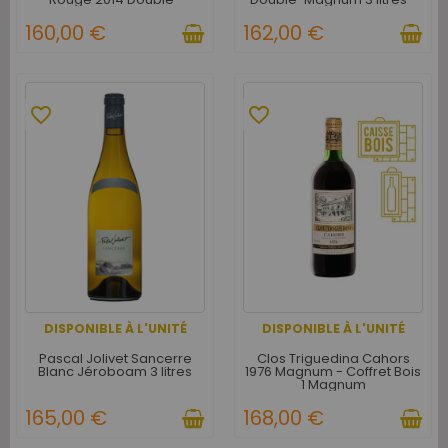
Magnum 3 litres - Caisse
Caisse Bois d'Origine
Bois d'origine d'1 Double-
160,00 €
162,00 €
Magnum
favorite_border
favorite_border
DISPONIBLE À L'UNITÉ
DISPONIBLE À L'UNITÉ
Pascal Jolivet Sancerre
Clos Triguedina Cahors
Blanc Jéroboam 3 litres
1976 Magnum - Coffret Bois
1 Magnum
165,00 €
168,00 €