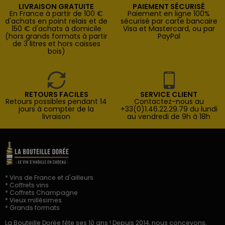
LIVRAISON GRATUITE
PAIEMENT SÉCURISÉ
En France à partir de 100 €
Paiement en ligne 100%
d'achats en point relais et de
sécurisé par carte bancaire
150 € d'achats à domicile
Visa et Mastercard, ou par
(hors grands formats à partir
PayPal
de 3 litres et hors caisses
bois)
RETOURS FACILES
SERVICE CLIENT
Retours possibles pendant 14
Contactez-nous au
jours à compter de la
+33(0)1.46.22.29.79 du lundi
livraison
au vendredi de 9h à 18h
* Vins de France et d'ailleurs
* Coffrets vins
* Coffrets Champagne
* Vieux millésimes
* Grands formats
La Bouteille Dorée fête ses 10 ans ! Depuis 2014, nous concevons,