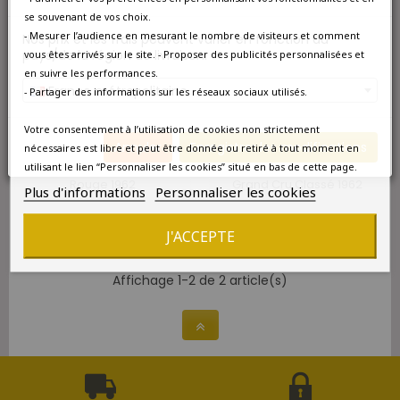
se souvenant de vos choix.
- Mesurer l’audience en mesurant le nombre de visiteurs et comment
Nos prix et les frais peuvent varier en fonction du
pays/de la région de livraison.
vous êtes arrivés sur le site. - Proposer des publicités personnalisées et
en suivre les performances.
France métropolitaine
- Partager des informations sur les réseaux sociaux utilisés.
Votre consentement à l’utilisation de cookies non strictement
Annuler
Enregistrer les modifications
DISPONIBLE À L'UNITÉ
DISPONIBLE À L'UNITÉ
nécessaires est libre et peut être donnée ou retiré à tout moment en
utilisant le lien “Personnaliser les cookies” situé en bas de cette page.
Maison Cazes Rivesaltes
Château Latour Pauillac 1er
Rouge 1962
Grand Cru Classé 1962
Plus d'informations
Personnaliser les cookies
294,00 €
2 490,00 €
J'ACCEPTE
Affichage 1-2 de 2 article(s)