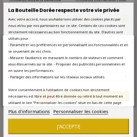
Canon Fronsac Rouge 1989
Médoc 5ème Grand Cru
Classé Rouge 1989
La Bouteille Dorée respecte votre vie privée
54,00 €
84,00 €
Avec votre accord, nous souhaiterions utiliser des cookies placés par
nous et/ou par nos partenaires sur ce site. Certains de ces cookies sont
strictement nécessaires au bon fonctionnement du site. D’autres sont
utilisés pour :
favorite_border
Sélectionnez le pays de livraison
- Paramétrer vos préférences en personnalisant vos fonctionnalités et en
favorite_border
se souvenant de vos choix.
- Mesurer l’audience en mesurant le nombre de visiteurs et comment
Nos prix et les frais peuvent varier en fonction du
pays/de la région de livraison.
vous êtes arrivés sur le site. - Proposer des publicités personnalisées et
en suivre les performances.
France métropolitaine
- Partager des informations sur les réseaux sociaux utilisés.
Votre consentement à l’utilisation de cookies non strictement
Annuler
Enregistrer les modifications
nécessaires est libre et peut être donnée ou retiré à tout moment en
DISPONIBLE À L'UNITÉ
utilisant le lien “Personnaliser les cookies” situé en bas de cette page.
DISPONIBLE À L'UNITÉ
Château La Louvière
Plus d'informations
Personnaliser les cookies
Pessac-Léognan Rouge
Château Giscours Margaux
1989
3ème Grand Cru Classé
Rouge 1989
J'ACCEPTE
96,00 €
160,00 €