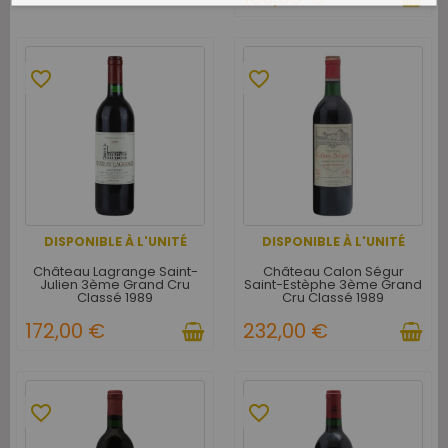
favorite_border
favorite_border
DISPONIBLE À L'UNITÉ
DISPONIBLE À L'UNITÉ
Château Lagrange Saint-
Château Calon Ségur
Julien 3ème Grand Cru
Saint-Estèphe 3ème Grand
Classé 1989
Cru Classé 1989
172,00 €
232,00 €
favorite_border
favorite_border