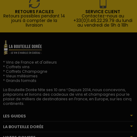
RETOURS FACILES
SERVICE CLIENT
Retours possibles pendant 14
Contactez-nous au
jours à compter de la
+33(0)1.46.22.29.79 du lundi
livraison
au vendredi de 9h à 18h
* Vins de France et d'ailleurs
* Coffrets vins
* Coffrets Champagne
* Vieux millésimes
* Grands formats
La Bouteille Dorée fête ses 10 ans ! Depuis 2014, nous concevons,
préparons et livrons des cadeaux de vins et champagnes pour le
plaisir de milliers de destinataires en France, en Europe, sur les cinq
continents.
LES GUIDES
LA BOUTEILLE DORÉE