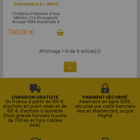
DISPONIBLE À L'UNITÉ
Château Patache d'Aux
Médoc Cru Bourgeois
Rouge 1989 Impériale 6
litres - Caisse Bois d'origine
d'1 Impériale
700,00 €
Affichage 1-9 de 9 article(s)
LIVRAISON GRATUITE
PAIEMENT SÉCURISÉ
En France à partir de 100 €
Paiement en ligne 100%
d'achats en point relais et de
sécurisé par carte bancaire
150 € d'achats à domicile
Visa et Mastercard, ou par
(hors grands formats à partir
PayPal
de 3 litres et hors caisses
bois)