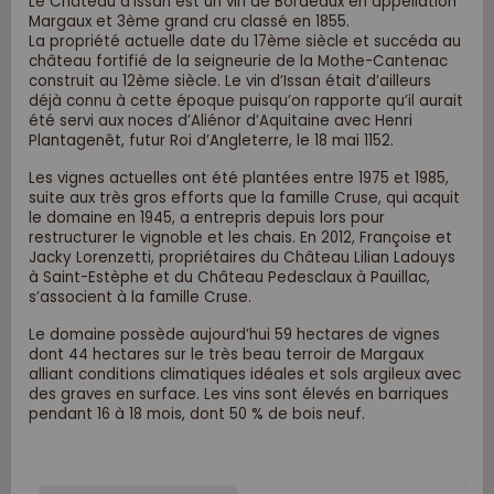
Le Château d’Issan est un vin de Bordeaux en appellation
Margaux et 3ème grand cru classé en 1855.
La propriété actuelle date du 17ème siècle et succéda au
château fortifié de la seigneurie de la Mothe-Cantenac
construit au 12ème siècle. Le vin d’Issan était d’ailleurs
déjà connu à cette époque puisqu’on rapporte qu’il aurait
été servi aux noces d’Aliénor d’Aquitaine avec Henri
Plantagenêt, futur Roi d’Angleterre, le 18 mai 1152.
Les vignes actuelles ont été plantées entre 1975 et 1985,
suite aux très gros efforts que la famille Cruse, qui acquit
le domaine en 1945, a entrepris depuis lors pour
restructurer le vignoble et les chais. En 2012, Françoise et
Jacky Lorenzetti, propriétaires du Château Lilian Ladouys
à Saint-Estèphe et du Château Pedesclaux à Pauillac,
s’associent à la famille Cruse.
Le domaine possède aujourd’hui 59 hectares de vignes
dont 44 hectares sur le très beau terroir de Margaux
alliant conditions climatiques idéales et sols argileux avec
des graves en surface. Les vins sont élevés en barriques
pendant 16 à 18 mois, dont 50 % de bois neuf.