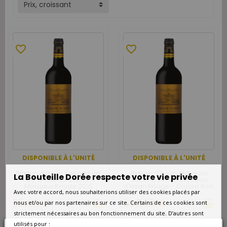
Prix, croissant
favorite_border
favorite_border
DISPONIBLE À L'UNITÉ
DISPONIBLE À L'UNITÉ
Blason d'Issan Second vin
Blason d'Issan Margaux
La Bouteille Dorée respecte votre vie privée
de Château d'Issan
Second vin de Château
Margaux Rouge 2021
d'Issan Rouge - Caisse Bois
d'origine de 12 bouteilles
Avec votre accord, nous souhaiterions utiliser des cookies placés par
35,00 €
380,00 €
nous et/ou par nos partenaires sur ce site. Certains de ces cookies sont
strictement nécessaires au bon fonctionnement du site. D’autres sont
utilisés pour :