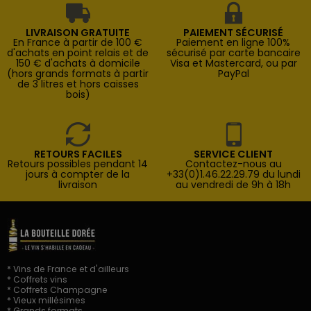
LIVRAISON GRATUITE
PAIEMENT SÉCURISÉ
En France à partir de 100 €
Paiement en ligne 100%
d'achats en point relais et de
sécurisé par carte bancaire
150 € d'achats à domicile
Visa et Mastercard, ou par
(hors grands formats à partir
PayPal
de 3 litres et hors caisses
bois)
RETOURS FACILES
SERVICE CLIENT
Retours possibles pendant 14
Contactez-nous au
jours à compter de la
+33(0)1.46.22.29.79 du lundi
livraison
au vendredi de 9h à 18h
* Vins de France et d'ailleurs
* Coffrets vins
* Coffrets Champagne
* Vieux millésimes
* Grands formats