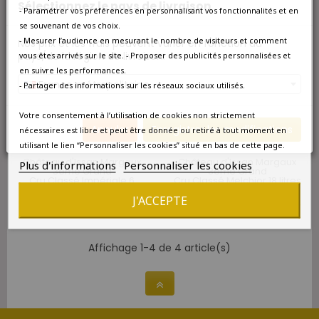
Sélectionnez le pays de livraison
- Paramétrer vos préférences en personnalisant vos fonctionnalités et en
favorite_border
favorite_border
se souvenant de vos choix.
- Mesurer l’audience en mesurant le nombre de visiteurs et comment
Nos prix et les frais peuvent varier en fonction du
pays/de la région de livraison.
vous êtes arrivés sur le site. - Proposer des publicités personnalisées et
en suivre les performances.
France métropolitaine
- Partager des informations sur les réseaux sociaux utilisés.
Votre consentement à l’utilisation de cookies non strictement
Annuler
Enregistrer les modifications
nécessaires est libre et peut être donnée ou retiré à tout moment en
DISPONIBLE À L'UNITÉ
DISPONIBLE À L'UNITÉ
utilisant le lien “Personnaliser les cookies” situé en bas de cette page.
Château d'Issan Margaux
Château d'Issan Margaux
Plus d'informations
Personnaliser les cookies
3ème Grand
3ème Grand
Cru Classé Impériale 6
Cru Classé Melchior 18 litres
litres - Caisse Bois d'origine
- Caisse Bois d'origine
J'ACCEPTE
940,00 €
2 718,00 €
Affichage 1-4 de 4 article(s)