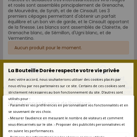
et rosés sont assemblés principalement de Grenache,
de Mourvèdre, de Syrah, et de de Cinsault. Les 3
premiers cépages permettant d'obtenir un parfait
équilibre et un bon vin de garde, et le Cinsault apportant
de la finesse. Les blancs sont assemblés de Clairette, de
Grenache blanc, de Sémillon, d'Ugni blanc, et de
Vermentino.
Aucun produit pour le moment.
La Bouteille Dorée respecte votre vie privée
LIVRAISON GRATUITE
PAIEMENT SÉCURISÉ
Avec votre accord, nous souhaiterions utiliser des cookies placés par
En France à partir de 100 €
Paiement en ligne 100%
nous et/ou par nos partenaires sur ce site. Certains de ces cookies sont
d'achats en point relais et de
sécurisé par carte bancaire
150 € d'achats à domicile
Visa et Mastercard, ou par
strictement nécessaires au bon fonctionnement du site. D’autres sont
(hors grands formats à partir
PayPal
utilisés pour :
de 3 litres et hors caisses
Sélectionnez le pays de livraison
bois)
- Paramétrer vos préférences en personnalisant vos fonctionnalités et en
se souvenant de vos choix.
- Mesurer l’audience en mesurant le nombre de visiteurs et comment
Nos prix et les frais peuvent varier en fonction du
pays/de la région de livraison.
vous êtes arrivés sur le site. - Proposer des publicités personnalisées et
en suivre les performances.
RETOURS FACILES
SERVICE CLIENT
Retours possibles pendant 14
Contactez-nous au
France métropolitaine