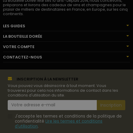
La Bouteille Dorée fête ses 10 ans ! Depuis 2014, nous concevons,
préparons et livrons des cadeaux de vins et champagnes pour le
plaisir de milliers de destinataires en France, en Europe, sur les cinq
continents.
LES GUIDES
LA BOUTEILLE DORÉE
VOTRE COMPTE
CONTACTEZ-NOUS
INSCRIPTION À LA NEWSLETTER
Vous pouvez vous désinscrire à tout moment. Vous
trouverez pour cela nos informations de contact dans les
conditions d'utilisation du site.
J'accepte les termes et conditions de la politique de
confidentialité
Lire les termes et conditions
d'utilisation
.