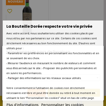
NOUVEAU
favorite_border
La Bouteille Dorée respecte votre vie privée
Avec votre accord, nous souhaiterions utiliser des cookies placés par
nous et/ou par nos partenaires sur ce site. Certains de ces cookies sont
DISPONIBLE À L'UNITÉ
strictement nécessaires au bon fonctionnement du site. D’autres sont
Château Tertre-Daugay
utilisés pour :
Margaux 5ème Grand Cru
Sélectionnez le pays de livraison
Classé Rouge 1974
- Paramétrer vos préférences en personnalisant vos fonctionnalités et en
se souvenant de vos choix.
90,00 €
- Mesurer l’audience en mesurant le nombre de visiteurs et comment
Nos prix et les frais peuvent varier en fonction du
pays/de la région de livraison.
vous êtes arrivés sur le site. - Proposer des publicités personnalisées et
en suivre les performances.
Affichage 1-1 de 1 article(s)
France métropolitaine
- Partager des informations sur les réseaux sociaux utilisés.
Votre consentement à l’utilisation de cookies non strictement
Annuler
Enregistrer les modifications
nécessaires est libre et peut être donnée ou retiré à tout moment en
utilisant le lien “Personnaliser les cookies” situé en bas de cette page.
Plus d'informations
Personnaliser les cookies