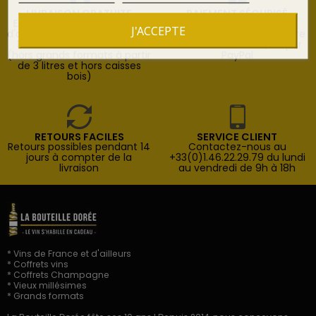
LIVRAISON GRATUITE
PAIEMENT SÉCURISÉ
En France à partir de 100 €
Paiement en ligne 100%
J'ACCEPTE
d'achats en point relais et de
sécurisé par carte bancaire
150 € d'achats à domicile
Visa et Mastercard, ou par
(hors grands formats à partir
PayPal
de 3 litres et hors caisses
bois)
RETOURS FACILES
SERVICE CLIENT
Retours possibles pendant 14
Contactez-nous au
jours à compter de la
+33(0)1.46.22.29.79 du lundi
livraison
au vendredi de 9h à 18h
* Vins de France et d'ailleurs
* Coffrets vins
* Coffrets Champagne
* Vieux millésimes
* Grands formats