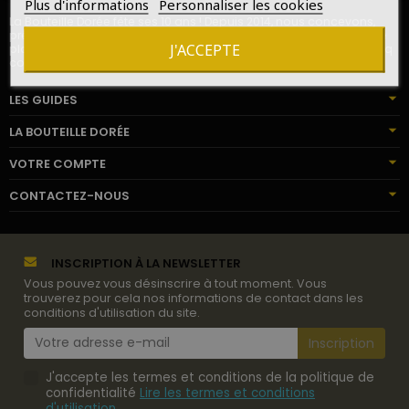
Plus d'informations
Personnaliser les cookies
La Bouteille Dorée fête ses 10 ans ! Depuis 2014, nous concevons,
préparons et livrons des cadeaux de vins et champagnes pour le
J'ACCEPTE
plaisir de milliers de destinataires en France, en Europe, sur les cinq
continents.
LES GUIDES
LA BOUTEILLE DORÉE
VOTRE COMPTE
CONTACTEZ-NOUS
INSCRIPTION À LA NEWSLETTER
Vous pouvez vous désinscrire à tout moment. Vous
trouverez pour cela nos informations de contact dans les
conditions d'utilisation du site.
J'accepte les termes et conditions de la politique de
confidentialité
Lire les termes et conditions
d'utilisation
.