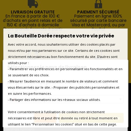
LIVRAISON GRATUITE
PAIEMENT SÉCURISÉ
En France à partir de 100 €
Paiement en ligne 100%
d'achats en point relais et de
sécurisé par carte bancaire
150 € d'achats à domicile
Visa et Mastercard, ou par
(hors grands formats à partir
PayPal
de 3 litres et hors caisses
La Bouteille Dorée respecte votre vie privée
bois)
Avec votre accord, nous souhaiterions utiliser des cookies placés par
nous et/ou par nos partenaires sur ce site. Certains de ces cookies sont
strictement nécessaires au bon fonctionnement du site. D’autres sont
RETOURS FACILES
SERVICE CLIENT
utilisés pour :
Sélectionnez le pays de livraison
Retours possibles pendant 14
Contactez-nous au
- Paramétrer vos préférences en personnalisant vos fonctionnalités et en
jours à compter de la
+33(0)1.46.22.29.79 du lundi
se souvenant de vos choix.
livraison
au vendredi de 9h à 18h
- Mesurer l’audience en mesurant le nombre de visiteurs et comment
Nos prix et les frais peuvent varier en fonction du
pays/de la région de livraison.
vous êtes arrivés sur le site. - Proposer des publicités personnalisées et
en suivre les performances.
France métropolitaine
- Partager des informations sur les réseaux sociaux utilisés.
* Vins de France et d'ailleurs
Votre consentement à l’utilisation de cookies non strictement
* Coffrets vins
Annuler
Enregistrer les modifications
nécessaires est libre et peut être donnée ou retiré à tout moment en
* Coffrets Champagne
utilisant le lien “Personnaliser les cookies” situé en bas de cette page.
* Vieux millésimes
* Grands formats