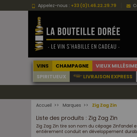
Appelez-nous :
+33 (0)1.46.22.29.79
C
VINS
CHAMPAGNE
VIEUX MILLÉSIM
SPIRITUEUX
LIVRAISON EXPRESS
Accueil
Marques
Zig Zag Zin
Liste des produits : Zig Zag Zin
Zig Zag Zin tire son nom du cépage Zinfandel e
entièrement conduit en développement durable,