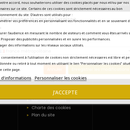
Frais de port
votre accord, nous souhaiterions utiliser des cookies placés par nous et/ou par nos
Mes alertes
naires sur ce site. Certains de ces cookies sont strictement nécessaires au bon
Livraison rapide
n
ionnement du site. D’autres sont utilisés pour :
Choisissez votre date de
électionnez le pays de livraison
amétrer vos préférences en personnalisant vos fonctionnalités et en se souvenant d
livraison
.
Promotions en cours !
urer l’audience en mesurant le nombre de visiteurs et comment vous êtes arrivés s
os prix et les frais peuvent varier en fonction du pays/de la
Livraison aux USA
 de
égion de livraison.
 - Proposer des publicités personnalisées et en suivre les performances.
Le catalogue 2026
tager des informations sur les réseaux sociaux utilisés.
ire
France métropolitaine
Retour des produits
 consentement à l’utilisation de cookies non strictement nécessaires est libre et pe
Paiement sécurisé
ire
donnée ou retiré à tout moment en utilisant le lien “Personnaliser les cookies” situ
Demandez un devis
Annuler
Enregistrer les modifications
e cette page.
Qui sommes-Nous ?
ire
s d'informations
Personnaliser les cookies
Protection des données
Conditions générales de
J'ACCEPTE
vente
Mentions Légales
Charte des cookies
Plan du site