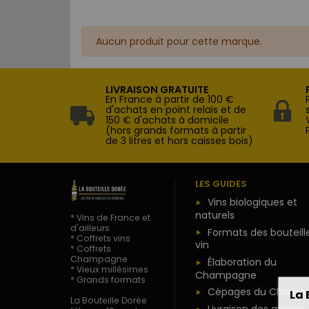
Aucun produit pour cette marque.
LIVRAISON GRATUITE
En France à partir de 100 €
d'achats en point relais et de
150 € d'achats à domicile
(hors grands formats à partir
de 3 litres et hors caisses bois)
LES GUIDES
Vins biologiques et
naturels
* Vins de France et
d'ailleurs
Formats des bouteill
* Coffrets vins
vin
* Coffrets
Champagne
Élaboration du
* Vieux millésimes
Champagne
* Grands formats
Cépages du Champ
La 
La Bouteille Dorée