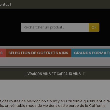
ontact
OK
ES
SÉLECTION DE COFFRETS VINS
GRANDS FORMATS
LIVRAISON VINS ET CADEAUX VINS
t des routes de Mendocino County en Californie qui sinuent à tr
 un véritable mode de vie dans cette partie de la Californie.