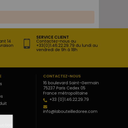
SERVICE CLIENT
ant 14
Contactez-nous au
vraison
+33(0)1.46.22.29.79 du lundi au
vendredi de 9h à 18h
E
CONTACTEZ-NOUS
16 boulevard Saint-Germain
s
75237 Paris Cedex 05
France métropolitaine
s
+33 (0)1.46.22.29.79
duit
info@labouteilledoree.com
uction