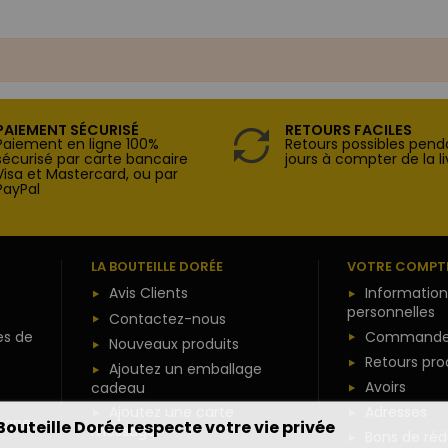
PAIEMENT SÉCURISÉ
RETOURS FACILES
Paiement en ligne 100%
Retours possibles pend
sécurisé par carte bancaire
jours à compter de la li
Visa et Mastercard, ou par
PayPal
LA BOUTEILLE DORÉE
VOTRE COMPT
Avis Clients
Information
personnelles
Contactez-nous
es de
Commande
Nouveaux produits
Retours pro
Ajoutez un emballage
Avoirs
cadeau
Ajoutez une carte
Adresses
agne
Bouteille Dorée respecte votre vie privée
message
Bons de réd