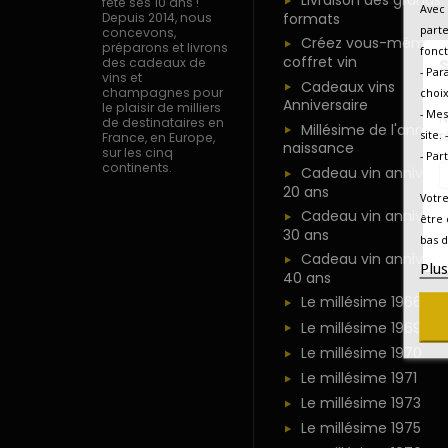
Livraison des grands
fête ses 10 ans !
Avec 
formats
Depuis 2014, nous
parte
concevons,
Créez vous-même u
préparons et livrons
fonct
coffret vin
des cadeaux de
S
- Par
vins et
Cadeaux vins
champagnes pour
choix
Anniversaire
le plaisir de milliers
- Mes
N
de destinataires en
Millésime de l'année
r
site.
France, en Europe,
naissance
sur les cinq
- Par
continents.
Cadeau vin anniversa
20 ans
Votre
Cadeau vin anniversa
être 
30 ans
bas d
Cadeau vin anniversa
Plu
40 ans
Le millésime 1966
Le millésime 1969
Le millésime 1970
Le millésime 1971
Le millésime 1973
Le millésime 1975