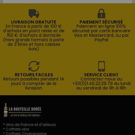
LIVRAISON GRATUITE
PAIEMENT SÉCURISÉ
En France à partir de 100 €
Paiement en ligne 100%
d'achats en point relais et de
sécurisé par carte bancaire
150 € d'achats à domicile
Visa et Mastercard, ou par
(hors grands formats à partir
PayPal
de 3 litres et hors caisses
bois)
RETOURS FACILES
SERVICE CLIENT
Retours possibles pendant 14
Contactez-nous au
jours à compter de la
+33(0)1.46.22.29.79 du lundi
livraison
au vendredi de 9h à 18h
* Vins de France et d'ailleurs
* Coffrets vins
* Coffrets Champagne