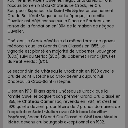
Paul Henri et Albert Cuvelier, négociants du Nord, font
l’acquisition en 1913 du Château Le Crock, 1er Cru
Bourgeois Supérieur de
Saint-Estèphe
,
anciennement
Cru de Bastérot-Ségur
. A cette époque, la famille
Cuvelier est déjà connue sur la Place de Bordeaux en
raison de la fondation en 1804 de la maison de négoce
Cuvelier.
Château Le Crock bénéficie du même terroir de graves
médocain que les Grands Crus Classés en 1855, Le
vignoble est planté en majorité de Cabernet-Sauvignon
(60%) suivi du Merlot (25%), du Cabernet-Franc (10%) et
du Petit Verdot (5%).
Le second vin de Château le Crock nait en 1908 avec le
Cru de Saint-Estèphe La Croix devenu aujourd’hui
Château La Croix-Saint-Estèphe.
C’est en 1913, 10 ans après Château Le Crock, que la
famille Cuvelier acquiert son premier Grand Cru Classé en
1855, le Château Camensac, revendu en 1964, et c’est en
1920 qu’elle devient propriétaire de 2 grands domaines de
l'appellation
Saint-Julien
avec
Château Léoville-
Poyferré
, Second Grand Cru Classé et
Château Moulin
Riche
, devenu cru bourgeois exceptionnel en 1932.