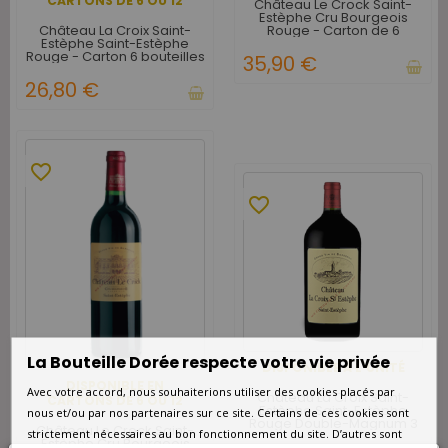
CARTONS DE 6 OU 12
Château Le Crock Saint-
Estèphe Cru Bourgeois
Château La Croix Saint-
Rouge - Carton de 6
Estèphe Saint-Estèphe
Rouge - Carton 6 bouteilles
35,90 €
26,80 €
favorite_border
favorite_border
La Bouteille Dorée respecte votre vie privée
DISPONIBLE À L'UNITÉ
DISPONIBLE EN
Avec votre accord, nous souhaiterions utiliser des cookies placés par
Château La Croix Saint-
CARTONS DE 6 OU 12
Estèphe Saint-Estèphe
nous et/ou par nos partenaires sur ce site. Certains de ces cookies sont
Rouge Double-Magnum 3
Château Le Crock Saint-
strictement nécessaires au bon fonctionnement du site. D’autres sont
litres
Estèphe Cru Bourgeois