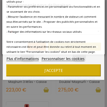
195,00 €
Rouge 2018
utilisés pour :
Sélectionnez le pays de livraison
- Paramétrer vos préférences en personnalisant vos fonctionnalités et en
43,00 €
se souvenant de vos choix.
- Mesurer l’audience en mesurant le nombre de visiteurs et comment
Nos prix et les frais peuvent varier en fonction du
pays/de la région de livraison.
vous êtes arrivés sur le site. - Proposer des publicités personnalisées et
en suivre les performances.
favorite_border
favorite_border
France métropolitaine
- Partager des informations sur les réseaux sociaux utilisés.
Votre consentement à l’utilisation de cookies non strictement
Annuler
Enregistrer les modifications
nécessaires est libre et peut être donnée ou retiré à tout moment en
utilisant le lien “Personnaliser les cookies” situé en bas de cette page.
Plus d'informations
Personnaliser les cookies
DISPONIBLE À L'UNITÉ
DISPONIBLE À L'UNITÉ
J'ACCEPTE
Château Le Crock Saint-
Château Le Crock Saint-
Estèphe Rouge Double-
Estèphe Rouge 2018
Magnum 3 litres - Caisse
Double-Magnum - Caisse
Bois d'origine
Bois d'origine
223,00 €
275,00 €