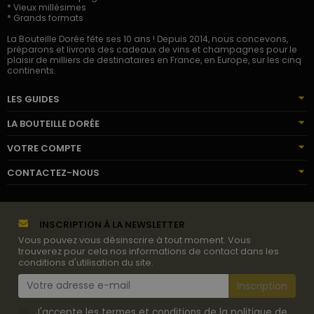
* Vieux millésimes
* Grands formats
La Bouteille Dorée fête ses 10 ans ! Depuis 2014, nous concevons,
préparons et livrons des cadeaux de vins et champagnes pour le
plaisir de milliers de destinataires en France, en Europe, sur les cinq
continents.
LES GUIDES
LA BOUTEILLE DORÉE
VOTRE COMPTE
CONTACTEZ-NOUS
INSCRIPTION À LA NEWSLETTER
Vous pouvez vous désinscrire à tout moment. Vous
trouverez pour cela nos informations de contact dans les
conditions d'utilisation du site.
J'accepte les termes et conditions de la politique de