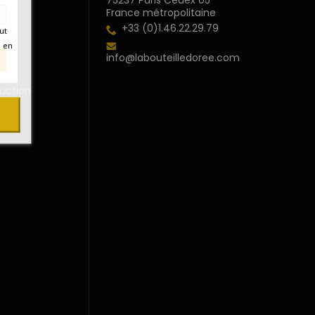
75237 Paris Cedex 05
France métropolitaine
s
+33 (0)1.46.22.29.79
ut
duit
é en
info@labouteilledoree.com
uction