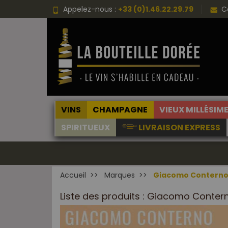
Appelez-nous :
+33 (0)1.46.22.29.79
C
VINS
CHAMPAGNE
VIEUX MILLÉSIM
SPIRITUEUX
LIVRAISON EXPRESS
Accueil
Marques
Giacomo Contern
Liste des produits : Giacomo Conter