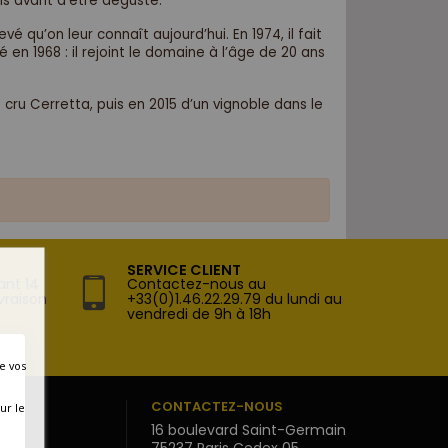
ns avant d'être dégusté.
é qu’on leur connaît aujourd’hui. En 1974, il fait
 en 1968 : il rejoint le domaine à l’âge de 20 ans
 cru Cerretta, puis en 2015 d’un vignoble dans le
SERVICE CLIENT
ant 14
Contactez-nous au
vraison
+33(0)1.46.22.29.79 du lundi au
vendredi de 9h à 18h
e vos
E
CONTACTEZ-NOUS
ur le
16 boulevard Saint-Germain
s