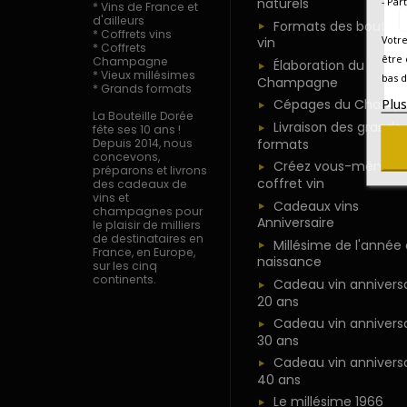
- Par
naturels
* Vins de France et
d'ailleurs
Formats des bouteill
* Coffrets vins
Votre
vin
* Coffrets
être 
Champagne
Élaboration du
* Vieux millésimes
bas d
Champagne
* Grands formats
Plu
Cépages du Champ
La Bouteille Dorée
Livraison des grands
fête ses 10 ans !
formats
Depuis 2014, nous
concevons,
Créez vous-même u
préparons et livrons
coffret vin
des cadeaux de
vins et
Cadeaux vins
champagnes pour
Anniversaire
le plaisir de milliers
de destinataires en
Millésime de l'année
France, en Europe,
naissance
sur les cinq
continents.
Cadeau vin anniversa
20 ans
Cadeau vin anniversa
30 ans
Cadeau vin anniversa
40 ans
Le millésime 1966