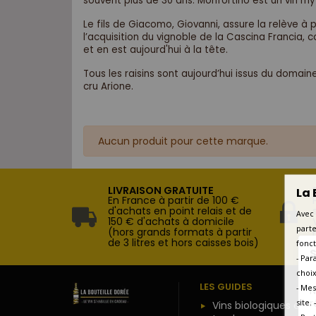
souvent plus de 30 ans. Monfortino est un vin m
Le fils de Giacomo, Giovanni, assure la relève à pa
l’acquisition du vignoble de la Cascina Francia, 
et en est aujourd'hui à la tête.
Tous les raisins sont aujourd’hui issus du domaine
cru Arione.
Aucun produit pour cette marque.
LIVRAISON GRATUITE
La 
En France à partir de 100 €
d'achats en point relais et de
Avec 
150 € d'achats à domicile
parte
(hors grands formats à partir
de 3 litres et hors caisses bois)
fonct
S
- Par
choix
LES GUIDES
- Mes
N
r
site.
Vins biologiques et