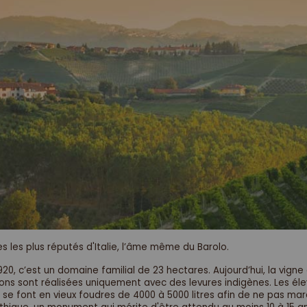
les plus réputés d'Italie, l’âme même du Barolo.
 c’est un domaine familial de 23 hectares. Aujourd’hui, la vigne 
ations sont réalisées uniquement avec des levures indigènes. Les él
se font en vieux foudres de 4000 à 5000 litres afin de ne pas marque