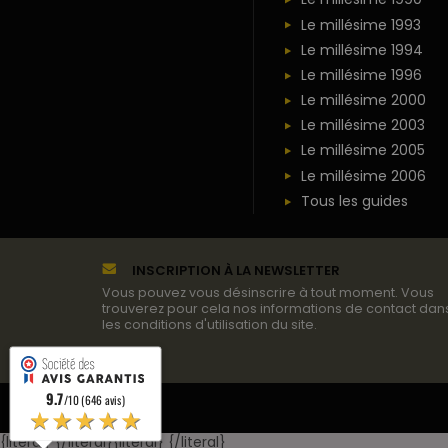
Le millésime 1993
Le millésime 1994
Le millésime 1996
Le millésime 2000
Le millésime 2003
Le millésime 2005
Le millésime 2006
Tous les guides
INSCRIPTION À LA NEWSLETTER
Vous pouvez vous désinscrire à tout moment. Vous
trouverez pour cela nos informations de contact dan
les conditions d'utilisation du site.
9.7
/10 (646 avis)
★★★★★
{literal}
{/literal}
{literal}
{/literal}