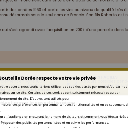
ythique, un monument qui mérite d'être attendu au moins 10 à 15 a
rtir des années 1960 et porte les vins au niveau de qualité très élev
connu désormais sous le seul nom de Francia. Son fils Roberto est né
 qui s’est agrandi avec l’acquisition en 2007 d'une parcelle dans le
PAIEMENT SÉCURISÉ
RETOURS FACILES
Bouteille Dorée respecte votre vie privée
Paiement en ligne 100%
Retours possibles pend
sécurisé par carte bancaire
jours à compter de la li
votre accord, nous souhaiterions utiliser des cookies placés par nous et/ou par nos
Visa et Mastercard, ou par
naires sur ce site. Certains de ces cookies sont strictement nécessaires au bon
PayPal
ionnement du site. D’autres sont utilisés pour :
électionnez le pays de livraison
amétrer vos préférences en personnalisant vos fonctionnalités et en se souvenant d
.
LA BOUTEILLE DORÉE
VOTRE COMPT
urer l’audience en mesurant le nombre de visiteurs et comment vous êtes arrivés s
os prix et les frais peuvent varier en fonction du pays/de la
égion de livraison.
 - Proposer des publicités personnalisées et en suivre les performances.
Avis Clients
Information