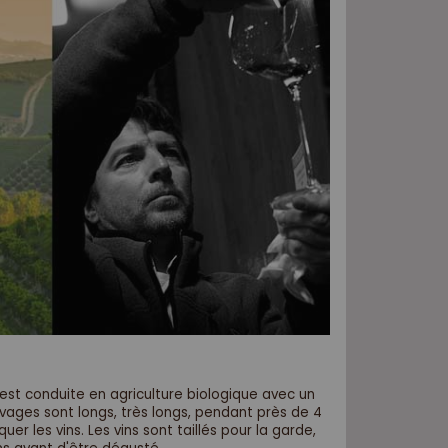
est conduite en agriculture biologique avec un
evages sont longs, très longs, pendant près de 4
r les vins. Les vins sont taillés pour la garde,