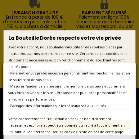
LIVRAISON GRATUITE
PAIEMENT SÉCURISÉ
En France à partir de 100 €
Paiement en ligne 100%
d'achats en point relais et de
sécurisé par carte bancaire
150 € d'achats à domicile
Visa et Mastercard, ou par
(hors grands formats à partir
PayPal
de 3 litres et hors caisses
La Bouteille Dorée respecte votre vie privée
bois)
Avec votre accord, nous souhaiterions utiliser des cookies placés par
nous et/ou par nos partenaires sur ce site. Certains de ces cookies sont
strictement nécessaires au bon fonctionnement du site. D’autres sont
RETOURS FACILES
SERVICE CLIENT
utilisés pour :
Sélectionnez le pays de livraison
Retours possibles pendant 14
Contactez-nous au
- Paramétrer vos préférences en personnalisant vos fonctionnalités et en
jours à compter de la
+33(0)1.46.22.29.79 du lundi
se souvenant de vos choix.
livraison
au vendredi de 9h à 18h
- Mesurer l’audience en mesurant le nombre de visiteurs et comment
Nos prix et les frais peuvent varier en fonction du
pays/de la région de livraison.
vous êtes arrivés sur le site. - Proposer des publicités personnalisées et
en suivre les performances.
France métropolitaine
- Partager des informations sur les réseaux sociaux utilisés.
* Vins de France et d'ailleurs
Votre consentement à l’utilisation de cookies non strictement
* Coffrets vins
Annuler
Enregistrer les modifications
nécessaires est libre et peut être donnée ou retiré à tout moment en
* Coffrets Champagne
utilisant le lien “Personnaliser les cookies” situé en bas de cette page.
* Vieux millésimes
* Grands formats