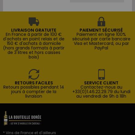
LIVRAISON GRATUITE
PAIEMENT SÉCURISÉ
En France à partir de 100 €
Paiement en ligne 100%
d'achats en point relais et de
sécurisé par carte bancaire
150 € d'achats à domicile
Visa et Mastercard, ou par
(hors grands formats à partir
PayPal
de 3 litres et hors caisses
bois)
RETOURS FACILES
SERVICE CLIENT
Retours possibles pendant 14
Contactez-nous au
jours à compter de la
+33(0)1.46.22.29.79 du lundi
livraison
au vendredi de 9h à 18h
* Vins de France et d'ailleurs