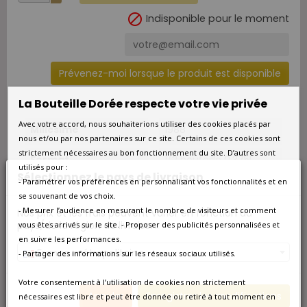

Indisponible pour le moment
Prévenez-moi lorsque le produit est disponible
La Bouteille Dorée respecte votre vie privée
Avec votre accord, nous souhaiterions utiliser des cookies placés par
Millésime
1988
nous et/ou par nos partenaires sur ce site. Certains de ces cookies sont
strictement nécessaires au bon fonctionnement du site. D’autres sont
Format
1/2 bouteille 0.375L
utilisés pour :
Sélectionnez le pays de livraison
- Paramétrer vos préférences en personnalisant vos fonctionnalités et en
Qté/Colis
1/2 bouteille
se souvenant de vos choix.
- Mesurer l’audience en mesurant le nombre de visiteurs et comment
Nos prix et les frais peuvent varier en fonction du
Pays
France
pays/de la région de livraison.
vous êtes arrivés sur le site. - Proposer des publicités personnalisées et
en suivre les performances.
Région
Alsace
France métropolitaine
- Partager des informations sur les réseaux sociaux utilisés.
Appellation
Alsace Sélection de
Votre consentement à l’utilisation de cookies non strictement
Grains Nobles
Annuler
Enregistrer les modifications
nécessaires est libre et peut être donnée ou retiré à tout moment en