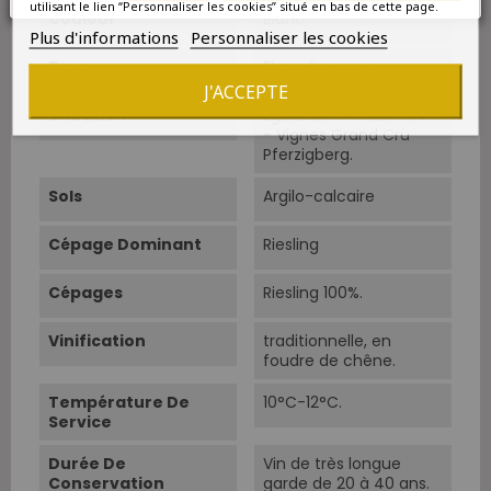
utilisant le lien “Personnaliser les cookies” situé en bas de cette page.
Couleur
Blanc
Plus d'informations
Personnaliser les cookies
Type
Blanc liquoreux
J'ACCEPTE
Situation
Eguisheim - Haut-Rhin
- Vignes Grand Cru
Pferzigberg.
Sols
Argilo-calcaire
Cépage Dominant
Riesling
Cépages
Riesling 100%.
Vinification
traditionnelle, en
foudre de chêne.
Température De
10°C-12°C.
Service
Durée De
Vin de très longue
Conservation
garde de 20 à 40 ans.