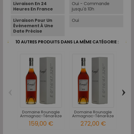
Livraison En 24
Oui - Commande
Heures En France
jusqu'à 10h
Livraison Pour Un
Oui
Évènement À Une
Date Précise
10 AUTRES PRODUITS DANS LA MÊME CATÉGORIE :
‹
›
M
Ar
A
Domaine Rounagle
Domaine Rounagle
Armagnac-Ténarèze
Armagnac-Ténarèze
1991 -...
1974 -...
159,00 €
272,00 €