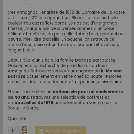
Cet Armagnac Ténarèze de 1979 du Domaine de La Poste
est issu à 100% du cépage Ugni Blanc. Il offre une belle
couleur feu aux reflets dorés. Le nez
est d'une grande
finesse, ,marqué par de superbes arômes d’un boisé
délicat et maîtrisé, de pain grillé, tabac brun, caramel au
beurre, miel, cire d’abeille. En bouche, on retrouve ce
même beau boisé et un très équilibre parfait avec une
longue finale.
Depuis plus d'un siècle, la famille Darroze parcourt la
Gascogne à la recherche de grands crus du Bas-
Armagnac.
Retrouvez les vieux armagnacs de la
Maison
Darroze
actuellement en vente chez La Bouteille Dorée,
de belles idées de cadeaux à offrir pour un anniversaire.
Si vous recherchez un
cadeau vin pour un anniversaire
de 40 ans
, retrouvez une sélection de coffrets et
de
bouteilles de 1979
actuellement en vente chez La
Bouteille Dorée.
Quantité
Ajouter au panier
