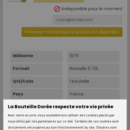

Indisponible pour le moment
Prévenez-moi lorsque le produit est disponible
Millésime
1979
Format
Bouteille 0.70L
Qté/Colis
1 bouteille
Pays
France
La Bouteille Dorée respecte votre vie privée
Région
Armagnac
Avec votre accord, nous souhaiterions utiliser des cookies placés par
Appellation
Armagnac
nous et/ou par nos partenaires sur ce site. Certains de ces cookies sont
strictement nécessaires au bon fonctionnement du site. D’autres sont