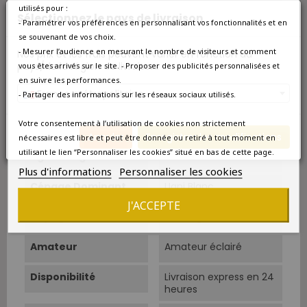
Couleur
Blanc
utilisés pour :
Sélectionnez le pays de livraison
- Paramétrer vos préférences en personnalisant vos fonctionnalités et en
Type
Spiritueux
se souvenant de vos choix.
- Mesurer l’audience en mesurant le nombre de visiteurs et comment
Nos prix et les frais peuvent varier en fonction du
Alcool
43%
pays/de la région de livraison.
vous êtes arrivés sur le site. - Proposer des publicités personnalisées et
en suivre les performances.
France métropolitaine
Superficie
5 ha.
- Partager des informations sur les réseaux sociaux utilisés.
Votre consentement à l’utilisation de cookies non strictement
Sols
Sables fauves.
Annuler
Enregistrer les modifications
nécessaires est libre et peut être donnée ou retiré à tout moment en
utilisant le lien “Personnaliser les cookies” situé en bas de cette page.
Âge Du Vignoble
50 ans.
Plus d'informations
Personnaliser les cookies
Cépage Dominant
Ugni Blanc
J'ACCEPTE
Cépages
100% Ugni Blanc
Amateur
Amateur éclairé
Disponibilité
Livraison express en 24
heures