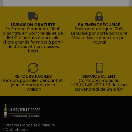
LIVRAISON GRATUITE
PAIEMENT SÉCURISÉ
En France à partir de 100 €
Paiement en ligne 100%
d'achats en point relais et de
sécurisé par carte bancaire
150 € d'achats à domicile
Visa et Mastercard, ou par
(hors grands formats à partir
PayPal
de 3 litres et hors caisses
bois)
RETOURS FACILES
SERVICE CLIENT
Retours possibles pendant 14
Contactez-nous au
jours à compter de la
+33(0)1.46.22.29.79 du lundi
livraison
au vendredi de 9h à 18h
* Vins de France et d'ailleurs
* Coffrets vins