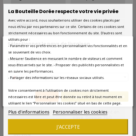
La Bouteille Dorée respecte votre vie privée
Appellation
Champagne Brut
Avec votre accord, nous souhaiterions utiliser des cookies placés par
Couleur
Blanc
nous et/ou par nos partenaires sur ce site. Certains de ces cookies sont
strictement nécessaires au bon fonctionnement du site. D’autres sont
Type
Blanc effervescent
utilisés pour :
Sélectionnez le pays de livraison
- Paramétrer vos préférences en personnalisant vos fonctionnalités et en
Classement
Premier Cru
se souvenant de vos choix.
- Mesurer l’audience en mesurant le nombre de visiteurs et comment
Nos prix et les frais peuvent varier en fonction du
Situation
Ecueil - Montagne de
pays/de la région de livraison.
vous êtes arrivés sur le site. - Proposer des publicités personnalisées et
Reims
en suivre les performances.
France métropolitaine
- Partager des informations sur les réseaux sociaux utilisés.
Cépage Dominant
Pinot Noir
Votre consentement à l’utilisation de cookies non strictement
Cépages
Pinot Noir 80%.
Annuler
Enregistrer les modifications
nécessaires est libre et peut être donnée ou retiré à tout moment en
Chardonnay 20%.
utilisant le lien “Personnaliser les cookies” situé en bas de cette page.
Plus d'informations
Personnaliser les cookies
Elevage
Long vieillissement en
cave. Dosage 7g/l.
J'ACCEPTE
Température De
8°C-10°C.
Service