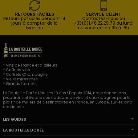
RETOURS FACILES
SERVICE CLIENT
Retours possibles pendant 14
Contactez-nous au
jours à compter de la
+33(0)1.46.22.29.79 du lundi
livraison
au vendredi de 9h à 18h
* Vins de France et d'ailleurs
* Coffrets vins
* Coffrets Champagne
* Vieux millésimes
* Grands formats
La Bouteille Dorée fête ses 10 ans ! Depuis 2014, nous concevons,
préparons et livrons des cadeaux de vins et champagnes pour le
plaisir de milliers de destinataires en France, en Europe, sur les cinq
continents.
LES GUIDES
LA BOUTEILLE DORÉE