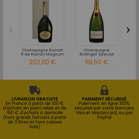
‹
›
Cha
Maill
Champagne Ruinart
Champagne
R de Ruinart Magnum
Bollinger Special
avec...
Cuvee 1846 -...
202,00 €
69,50 €
LIVRAISON GRATUITE
PAIEMENT SÉCURISÉ
En France à partir de 100 €
Paiement en ligne 100%
d'achats en point relais et de
sécurisé par carte bancaire
150 € d'achats à domicile
Visa et Mastercard, ou par
(hors grands formats à partir
PayPal
de 3 litres et hors caisses
bois)