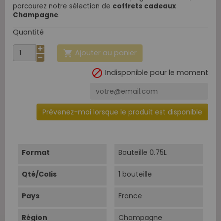
parcourez notre sélection de
coffrets cadeaux
Champagne
.
Quantité
Ajouter au panier


Indisponible pour le moment
Prévenez-moi lorsque le produit est disponible
Format
Bouteille 0.75L
Qté/Colis
1 bouteille
Pays
France
Région
Champagne