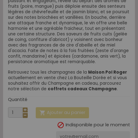
puissant et engageant, révèle au départ des arômes de
fruits (poire, mangue) puis déploie ensuite des senteurs
légères de chèvrefeuille et de jasmin blanc, et se poursuit
sur des notes briochées et vanillées. En bouche, derrière
une attaque franche et dynamique, le vin offre une belle
harmonie et une agréable fraicheur, tout en présentant
une certaine structure. Des saveurs de fruits cuits (gelée
de coing, confiture d'abricot) y voisinent avec bonheur
avec des fragrances de de cire d'abeille et de miel
d'acacia. Faite de notes à la fois fruitées (zeste d'orange
confit, mandarine) et épicées (cardamone, anis vert), la
persistance aromatique est remarquable.
Retrouvez tous les champagnes de
la
Maison Pol Roger
actuellement en vente chez La Bouteille Dorée et si vous
souhaitez offrir du Champagne en cadeau, parcourez
notre sélection de
coffrets cadeaux Champagne
.
Quantité
Ajouter au panier


Indisponible pour le moment