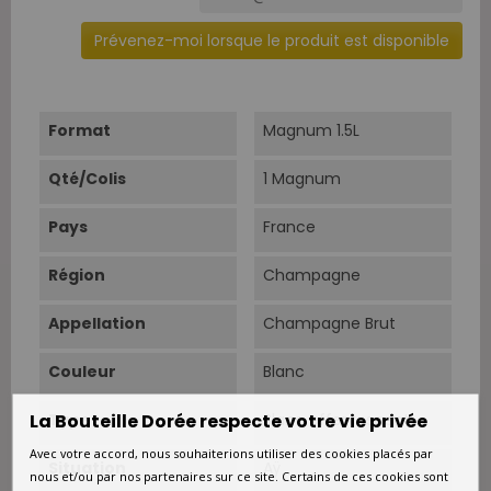
Prévenez-moi lorsque le produit est disponible
Format
Magnum 1.5L
Qté/Colis
1 Magnum
Pays
France
Région
Champagne
Appellation
Champagne Brut
Couleur
Blanc
La Bouteille Dorée respecte votre vie privée
Type
Blanc effervescent
Avec votre accord, nous souhaiterions utiliser des cookies placés par
Situation
Aÿ
nous et/ou par nos partenaires sur ce site. Certains de ces cookies sont