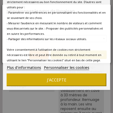
strictement nécessaires au bon fonctionnement du site. D’autres sont
Superficie
89 ha.
utilisés pour :
Sélectionnez le pays de livraison
- Paramétrer vos préférences en personnalisant vos fonctionnalités et en
Cépages
Chardonnay 33%. Pinot
se souvenant de vos choix.
noir 33%. Pinot meunier
- Mesurer l’audience en mesurant le nombre de visiteurs et comment
Nos prix et les frais peuvent varier en fonction du
33%.
pays/de la région de livraison.
vous êtes arrivés sur le site. - Proposer des publicités personnalisées et
en suivre les performances.
Vinification
Premier débourbage
France métropolitaine
- Partager des informations sur les réseaux sociaux utilisés.
suivi d'un second en
cuverie, à froid (6°C),
pendant 24 heures.
Votre consentement à l’utilisation de cookies non strictement
Fermentation
Annuler
Enregistrer les modifications
nécessaires est libre et peut être donnée ou retiré à tout moment en
alcoolique à basse
utilisant le lien “Personnaliser les cookies” situé en bas de cette page.
température (18°C) en
Plus d'informations
Personnaliser les cookies
cuves inox thermo-
régulées. Fermentation
malolactique.
J'ACCEPTE
Elevage
Prise de mousse et
vieillissement en cave
à 33 mètres de
profondeur. Remuage
à la main. Les vins
reposent ensuite au