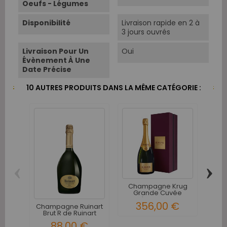
Oeufs - Légumes
Disponibilité
Livraison rapide en 2 à
3 jours ouvrés
Livraison Pour Un
Oui
Évènement À Une
Date Précise
10 AUTRES PRODUITS DANS LA MÊME CATÉGORIE :
‹
›
Champagne Krug
Grande Cuvée
Bi
173ème Edition...
Cu
356,00 €
Champagne Ruinart
Brut R de Ruinart
88,00 €