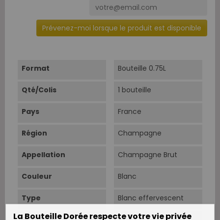
Prévenez-moi lorsque le produit est disponible
Format
Bouteille 0.75L
Qté/Colis
1 bouteille
Pays
France
Région
Champagne
Appellation
Champagne Brut
Couleur
Blanc
Type
Blanc effervescent
La Bouteille Dorée respecte votre vie privée
Situation
Aÿ