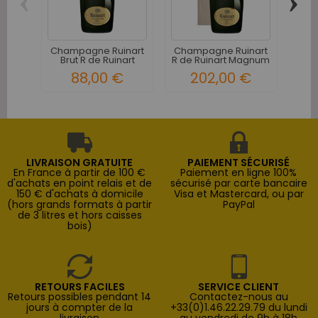
‹
›
T
Ré
Champagne Ruinart
Champagne Ruinart
Brut R de Ruinart
R de Ruinart Magnum
avec...
88,00 €
202,00 €
LIVRAISON GRATUITE
PAIEMENT SÉCURISÉ
En France à partir de 100 €
Paiement en ligne 100%
d'achats en point relais et de
sécurisé par carte bancaire
150 € d'achats à domicile
Visa et Mastercard, ou par
(hors grands formats à partir
PayPal
de 3 litres et hors caisses
bois)
RETOURS FACILES
SERVICE CLIENT
Retours possibles pendant 14
Contactez-nous au
jours à compter de la
+33(0)1.46.22.29.79 du lundi
livraison
au vendredi de 9h à 18h