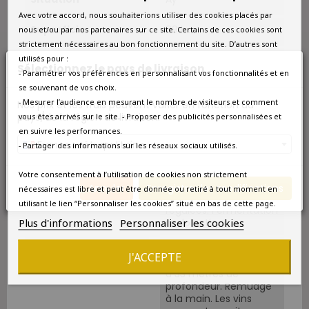
Avec votre accord, nous souhaiterions utiliser des cookies placés par
Superficie
89 ha.
nous et/ou par nos partenaires sur ce site. Certains de ces cookies sont
strictement nécessaires au bon fonctionnement du site. D’autres sont
utilisés pour :
Cépages
Chardonnay 33%. Pinot
Sélectionnez le pays de livraison
noir 33%. Pinot meunier
- Paramétrer vos préférences en personnalisant vos fonctionnalités et en
33%.
se souvenant de vos choix.
- Mesurer l’audience en mesurant le nombre de visiteurs et comment
Nos prix et les frais peuvent varier en fonction du
Vinification
Premier débourbage
pays/de la région de livraison.
vous êtes arrivés sur le site. - Proposer des publicités personnalisées et
suivi d'un second en
en suivre les performances.
cuverie, à froid (6°C),
France métropolitaine
- Partager des informations sur les réseaux sociaux utilisés.
pendant 24 heures.
Fermentation
alcoolique à basse
Votre consentement à l’utilisation de cookies non strictement
température (18°C) en
Annuler
Enregistrer les modifications
nécessaires est libre et peut être donnée ou retiré à tout moment en
cuves inox thermo-
utilisant le lien “Personnaliser les cookies” situé en bas de cette page.
régulées. Fermentation
Plus d'informations
Personnaliser les cookies
malolactique.
Elevage
Prise de mousse et
J'ACCEPTE
vieillissement en cave
à 33 mètres de
profondeur. Remuage
à la main. Les vins