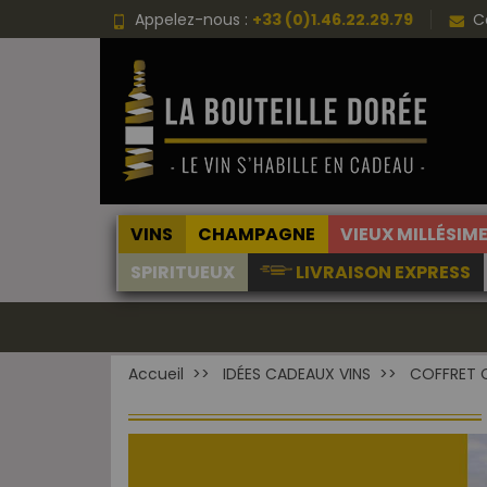
Appelez-nous :
+33 (0)1.46.22.29.79
C
VINS
CHAMPAGNE
VIEUX MILLÉSIM
SPIRITUEUX
LIVRAISON EXPRESS
Accueil
IDÉES CADEAUX VINS
COFFRET 