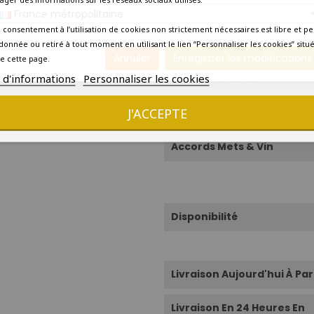
Température De Service
France métropolitaine
 consentement à l’utilisation de cookies non strictement nécessaires est libre et pe
Durée De Conservation
donnée ou retiré à tout moment en utilisant le lien “Personnaliser les cookies” situ
Annuler
Enregistrer les modifications
e cette page.
s d'informations
Personnaliser les cookies
Boire À Partir De
J'ACCEPTE
Amateur
Accords Mets & Vin
Disponibilité
Livraison Aujourd'hui À Par
Livraison En 24 Heures En