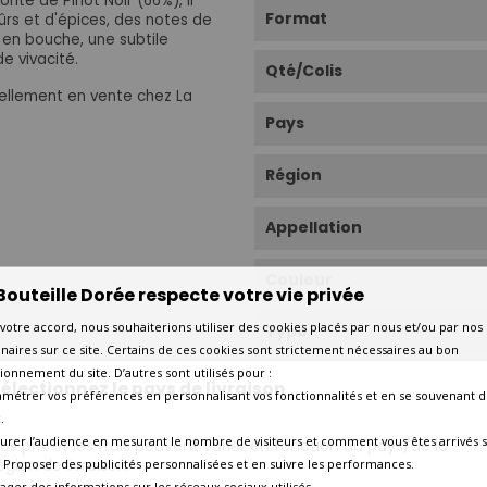
rité de Pinot Noir (66%), il
Format
ûrs et d'épices, des notes de
en bouche, une subtile
e vivacité.
Qté/Colis
llement en vente chez La
Pays
Région
Appellation
Couleur
Bouteille Dorée respecte votre vie privée
votre accord, nous souhaiterions utiliser des cookies placés par nous et/ou par nos
Type
naires sur ce site. Certains de ces cookies sont strictement nécessaires au bon
ionnement du site. D’autres sont utilisés pour :
Cépage Dominant
électionnez le pays de livraison
amétrer vos préférences en personnalisant vos fonctionnalités et en se souvenant d
.
Cépages
urer l’audience en mesurant le nombre de visiteurs et comment vous êtes arrivés s
os prix et les frais peuvent varier en fonction du pays/de la
égion de livraison.
 - Proposer des publicités personnalisées et en suivre les performances.
tager des informations sur les réseaux sociaux utilisés.