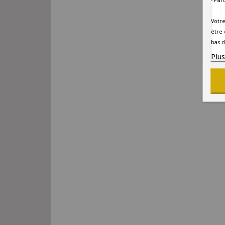
Votre
être 
bas d
Plu