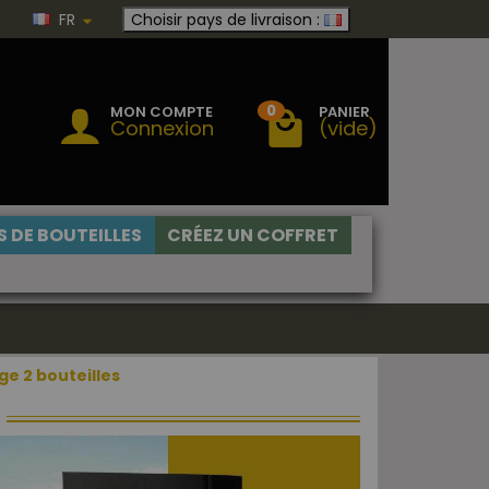
FR
Choisir pays de livraison :
0
MON COMPTE
PANIER
Connexion
(vide)
 DE BOUTEILLES
CRÉEZ UN COFFRET
e 2 bouteilles