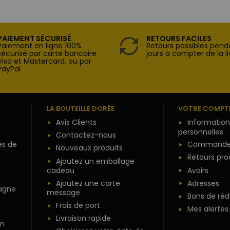
PAIEMENT SÉCURISÉ
RETOURS FACILES
Paiement en ligne 100%
Retours possibles pend
sécurisé par carte bancaire
jours à compter de la li
Visa et Mastercard, ou par
PayPal
LA BOUTEILLE DORÉE
VOTRE COMPT
Avis Clients
Information
personnelles
Contactez-nous
es de
Commande
Nouveaux produits
Retours pro
Ajoutez un emballage
Avoirs
cadeau
Ajoutez une carte
Adresses
agne
message
Bons de réd
Frais de port
Mes alertes
Livraison rapide
n