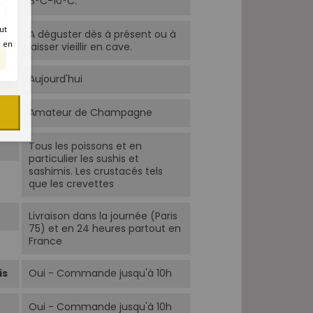
8°C-10°C.
ut
A déguster dès à présent ou à
é en
laisser vieillir en cave.
Aujourd'hui
Amateur de Champagne
Tous les poissons et en
particulier les sushis et
sashimis. Les crustacés tels
que les crevettes
Livraison dans la journée (Paris
75) et en 24 heures partout en
France
is
Oui - Commande jusqu'à 10h
Oui - Commande jusqu'à 10h