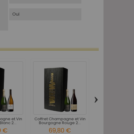
Oui
›
agne et Vin
Coffret Champagne et Vin
Coffret Champagne
lanc 2...
Bourgogne Rouge 2...
Rhône Rouge 2
0 €
69,80 €
59,30 