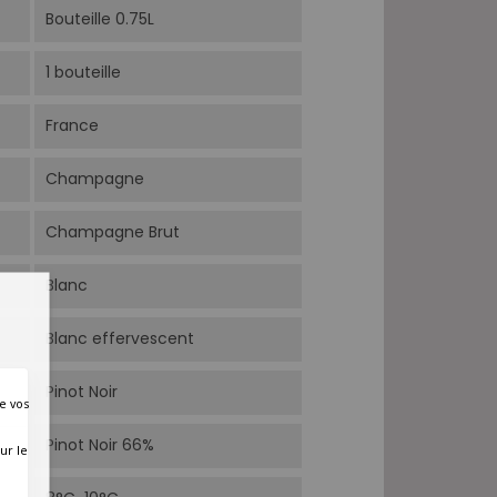
Bouteille 0.75L
1 bouteille
France
Champagne
Champagne Brut
Blanc
Blanc effervescent
Pinot Noir
e vos
Pinot Noir 66%
ur le