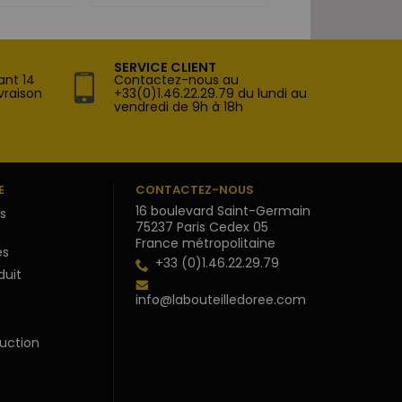
SERVICE CLIENT
ant 14
Contactez-nous au
vraison
+33(0)1.46.22.29.79 du lundi au
vendredi de 9h à 18h
E
CONTACTEZ-NOUS
16 boulevard Saint-Germain
s
75237 Paris Cedex 05
France métropolitaine
s
+33 (0)1.46.22.29.79
duit
info@labouteilledoree.com
uction