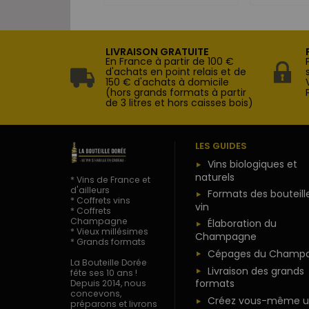
LIVRAISON GRATUITE
En France à partir de 100 €
d'achats en point relais et de
150 € d'achats à domicile
(hors grands formats à partir
de 3 litres et hors caisses bois)
LES GUIDES
Vins biologiques et
naturels
* Vins de France et
d'ailleurs
Formats des bouteill
* Coffrets vins
vin
* Coffrets
Champagne
Élaboration du
* Vieux millésimes
Champagne
* Grands formats
Cépages du Champ
La Bouteille Dorée
Livraison des grands
fête ses 10 ans !
formats
Depuis 2014, nous
concevons,
Créez vous-même u
préparons et livrons