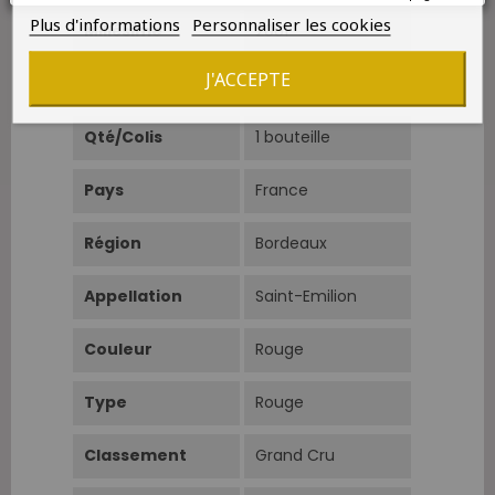
Plus d'informations
Personnaliser les cookies
Millésime
2001
J'ACCEPTE
Format
Bouteille 0.75L
Qté/Colis
1 bouteille
Pays
France
Région
Bordeaux
Appellation
Saint-Emilion
Couleur
Rouge
Type
Rouge
Classement
Grand Cru