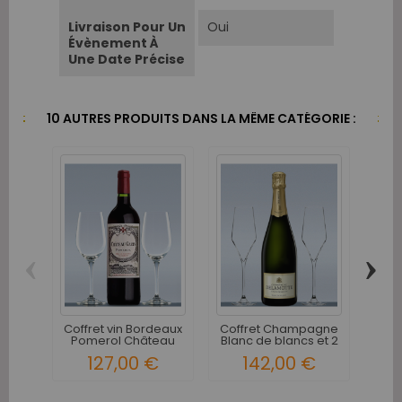
Livraison Pour Un
Oui
Évènement À
Une Date Précise
10 AUTRES PRODUITS DANS LA MÊME CATÉGORIE :
‹
›
Bou
Ch
Coffret vin Bordeaux
Coffret Champagne
Pomerol Château
Blanc de blancs et 2
Gazin...
flûtes
127,00 €
142,00 €