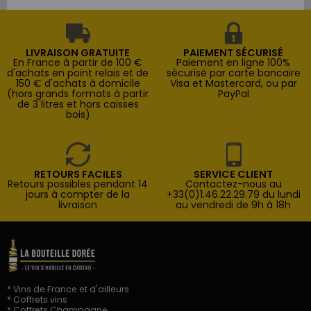
LIVRAISON GRATUITE
PAIEMENT SÉCURISÉ
En France à partir de 100 €
Paiement en ligne 100%
d'achats en point relais et de
sécurisé par carte bancaire
150 € d'achats à domicile
Visa et Mastercard, ou par
(hors grands formats à partir
PayPal
de 3 litres et hors caisses
bois)
RETOURS FACILES
SERVICE CLIENT
Retours possibles pendant 14
Contactez-nous au
jours à compter de la
+33(0)1.46.22.29.79 du lundi
livraison
au vendredi de 9h à 18h
* Vins de France et d'ailleurs
* Coffrets vins
* Coffrets Champagne