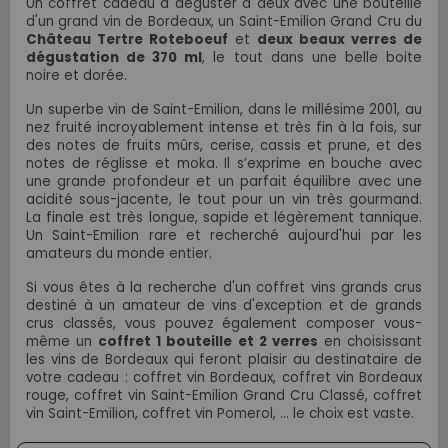
Un coffret cadeau à déguster à deux avec une bouteille
d'un grand vin de Bordeaux, un Saint-Emilion Grand Cru du
Château Tertre Roteboeuf
et
deux beaux verres de
dégustation de 370 ml
, le tout dans une belle boite
noire et dorée.
Un
superbe vin de Saint-Emilion, dans le millésime 2001, au
nez fruité incroyablement intense et très fin à la fois, sur
des notes de fruits mûrs, cerise, cassis et prune, et des
notes de réglisse et moka. Il s’exprime en bouche avec
une grande profondeur et un parfait équilibre avec une
acidité sous-jacente, le tout pour un vin très gourmand.
La finale est très longue, sapide et légèrement tannique.
Un Saint-Emilion rare et recherché aujourd'hui par les
amateurs du monde entier.
Si vous êtes à la recherche d'un coffret vins grands crus
destiné à un amateur de vins d'exception et de grands
crus classés, vous pouvez également composer vous-
même un
coffret 1 bouteille et 2 verres
en choisissant
les vins de Bordeaux qui feront plaisir au destinataire de
votre cadeau :
coffret vin Bordeaux, coffret vin Bordeaux
rouge, coffret vin Saint-Emilion Grand Cru Classé, coffret
vin Saint-Emilion, coffret vin Pomerol, ... le choix est vaste.