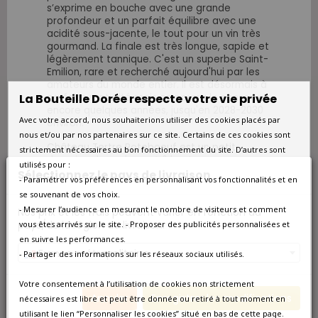
s’exprime en bouche avec une grande
profondeur et un parfait équilibre avec une
acidité sous-jacente, le tout pour un vin très
gourmand. La finale est très longue, sapide et
légèrement tannique. C'est un superbe Saint-
Emilion, rare et recherché aujourd'hui par les
amateurs du monde entier. Il est désormais à
La Bouteille Dorée respecte votre vie privée
parfaite maturité mais on pourra le conserver
encore quelques années, jusqu'en 2028-2030
Avec votre accord, nous souhaiterions utiliser des cookies placés par
environ.
nous et/ou par nos partenaires sur ce site. Certains de ces cookies sont
Château Tertre Roteboeuf est un petit
strictement nécessaires au bon fonctionnement du site. D’autres sont
domaine de seulement
6 hectares que
utilisés pour :
François Mitjavile a patiemment élevé au rang
Sélectionnez le pays de livraison
- Paramétrer vos préférences en personnalisant vos fonctionnalités et en
des meilleurs grands crus classés de Saint-
se souvenant de vos choix.
Emilion.
Retrouvez les vins de
Château Tertre
- Mesurer l’audience en mesurant le nombre de visiteurs et comment
Roteboeuf
en vente actuellement chez La
Nos prix et les frais peuvent varier en fonction du
Bouteille Dorée.
pays/de la région de livraison.
vous êtes arrivés sur le site. - Proposer des publicités personnalisées et
en suivre les performances.
Si vous êtes à la recherche d'une bouteille de
France métropolitaine
- Partager des informations sur les réseaux sociaux utilisés.
2001, parcourez notre
collection des vins du
millésime 2001 actuellement en vente
chez
Votre consentement à l’utilisation de cookies non strictement
La Bouteille Dorée.
Annuler
Enregistrer les modifications
nécessaires est libre et peut être donnée ou retiré à tout moment en
Fiche technique
utilisant le lien “Personnaliser les cookies” situé en bas de cette page.