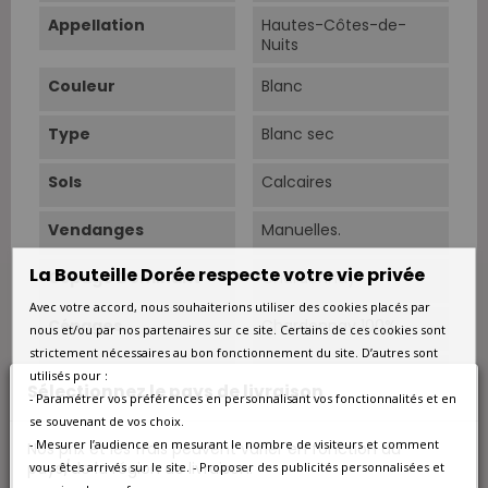
Appellation
Hautes-Côtes-de-
Nuits
Couleur
Blanc
Type
Blanc sec
Sols
Calcaires
Vendanges
Manuelles.
La Bouteille Dorée respecte votre vie privée
Cépage Dominant
Chardonnay
Avec votre accord, nous souhaiterions utiliser des cookies placés par
Cépages
Chardonnay 100%.
nous et/ou par nos partenaires sur ce site. Certains de ces cookies sont
strictement nécessaires au bon fonctionnement du site. D’autres sont
Vinification
Fermentation
utilisés pour :
Sélectionnez le pays de livraison
alcoolique pendant 15
- Paramétrer vos préférences en personnalisant vos fonctionnalités et en
jours, pigeages,
se souvenant de vos choix.
fermentation
- Mesurer l’audience en mesurant le nombre de visiteurs et comment
Nos prix et les frais peuvent varier en fonction du
malolactique.
pays/de la région de livraison.
vous êtes arrivés sur le site. - Proposer des publicités personnalisées et