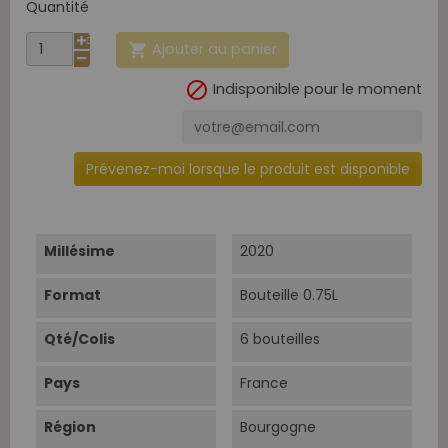
Quantité
Ajouter au panier


Indisponible pour le moment
Prévenez-moi lorsque le produit est disponible
Millésime
2020
Format
Bouteille 0.75L
Qté/Colis
6 bouteilles
Pays
France
Région
Bourgogne