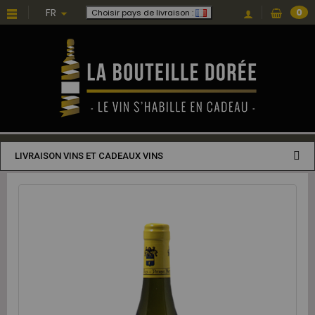
FR
0
Choisir pays de livraison :
LIVRAISON VINS ET CADEAUX VINS