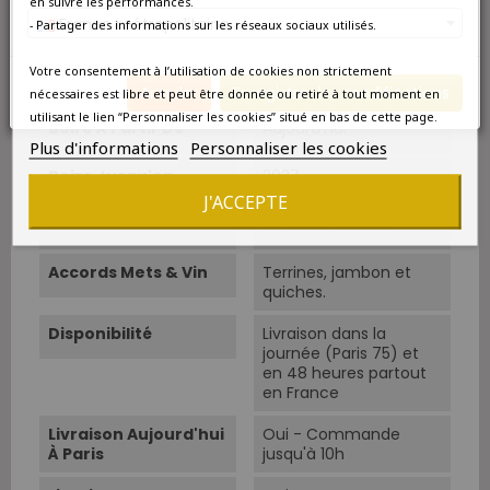
en suivre les performances.
Elevage
15 mois en fûts de
France métropolitaine
chêne de 3 ans.
- Partager des informations sur les réseaux sociaux utilisés.
Température De
10°C-12°C.
Votre consentement à l’utilisation de cookies non strictement
Service
Annuler
Enregistrer les modifications
nécessaires est libre et peut être donnée ou retiré à tout moment en
utilisant le lien “Personnaliser les cookies” situé en bas de cette page.
Boire À Partir De
Aujourd'hui
Plus d'informations
Personnaliser les cookies
Boire Jusqu'en
2027
J'ACCEPTE
Amateur
Amateur curieux
Accords Mets & Vin
Terrines, jambon et
quiches.
Disponibilité
Livraison dans la
journée (Paris 75) et
en 48 heures partout
en France
Livraison Aujourd'hui
Oui - Commande
À Paris
jusqu'à 10h