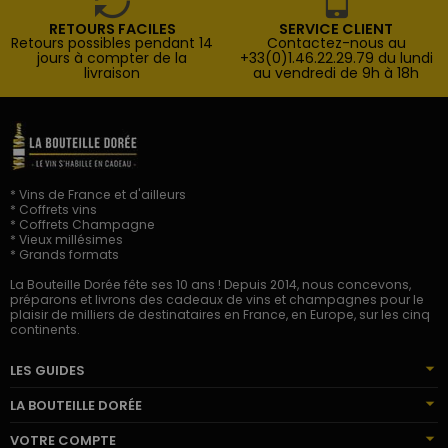
RETOURS FACILES
SERVICE CLIENT
Retours possibles pendant 14
Contactez-nous au
jours à compter de la
+33(0)1.46.22.29.79 du lundi
livraison
au vendredi de 9h à 18h
* Vins de France et d'ailleurs
* Coffrets vins
* Coffrets Champagne
* Vieux millésimes
* Grands formats
La Bouteille Dorée fête ses 10 ans ! Depuis 2014, nous concevons,
préparons et livrons des cadeaux de vins et champagnes pour le
plaisir de milliers de destinataires en France, en Europe, sur les cinq
continents.
LES GUIDES
LA BOUTEILLE DORÉE
VOTRE COMPTE