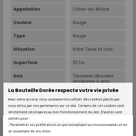
Appellation
Côtes-du-Rhône
Couleur
Rouge
Type
Rouge
Situation
Entre Tavel et Lirac.
Superficie
32 ha.
Sols
Terrasses alluviales
anciennes à gros
galets roulés qui
La Bouteille Dorée respecte votre vie privée
offrent un très bon
drainage et régulent
Avec votre accord, nous souhaiterions utiliser des cookies placés par
les températures.
nous et/ou par nos partenaires sur ce site. Certains de ces cookies sont
strictement nécessaires au bon fonctionnement du site. D’autres sont
Vendanges
Vendanges totalement
utilisés pour :
manuelles avec un
Sélectionnez le pays de livraison
- Paramétrer vos préférences en personnalisant vos fonctionnalités et en
éraflage complet des
grappes et une
se souvenant de vos choix.