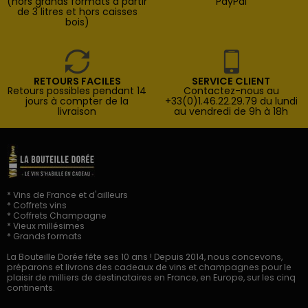
(hors grands formats à partir
PayPal
de 3 litres et hors caisses
bois)
RETOURS FACILES
SERVICE CLIENT
Retours possibles pendant 14
Contactez-nous au
jours à compter de la
+33(0)1.46.22.29.79 du lundi
livraison
au vendredi de 9h à 18h
* Vins de France et d'ailleurs
* Coffrets vins
* Coffrets Champagne
* Vieux millésimes
* Grands formats
La Bouteille Dorée fête ses 10 ans ! Depuis 2014, nous concevons,
préparons et livrons des cadeaux de vins et champagnes pour le
plaisir de milliers de destinataires en France, en Europe, sur les cinq
continents.