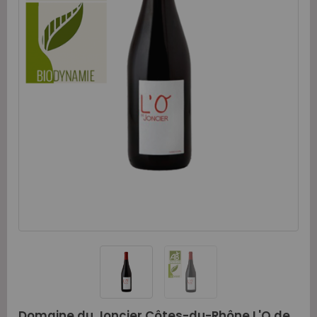
Domaine du Joncier Côtes-du-Rhône L'O de