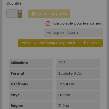
Quantité
Ajouter au panier


Indisponible pour le moment
Prévenez-moi lorsque le produit est disponible
Millésime
2013
Format
Bouteille 0.75L
Qté/Colis
1 bouteille
Pays
France
Région
Rhône