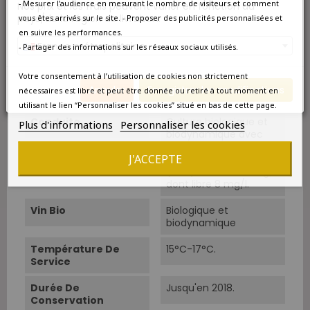
extraction douce.
- Mesurer l’audience en mesurant le nombre de visiteurs et comment
Nos prix et les frais peuvent varier en fonction du
pays/de la région de livraison.
vous êtes arrivés sur le site. - Proposer des publicités personnalisées et
Cépage Dominant
Grenache Noir
en suivre les performances.
France métropolitaine
- Partager des informations sur les réseaux sociaux utilisés.
Cépages
Grenache 50%. Syrah
20%. Mourvèdre 10%.
Votre consentement à l’utilisation de cookies non strictement
Cinsault 10%. Carignan
Annuler
Enregistrer les modifications
nécessaires est libre et peut être donnée ou retiré à tout moment en
10%.
utilisant le lien “Personnaliser les cookies” situé en bas de cette page.
Conduite
Culture biologique et
Plus d'informations
Personnaliser les cookies
biodynamique avec
vinifications en levures
J'ACCEPTE
indigènes. Sulfites
(SO2) limités à 51 mg/l
dont libre 8 mg/l.
Vin Bio
Biologique et
biodynamique
Température De
15°C-17°C.
Service
Durée De
Jusqu'en 2018.
Conservation