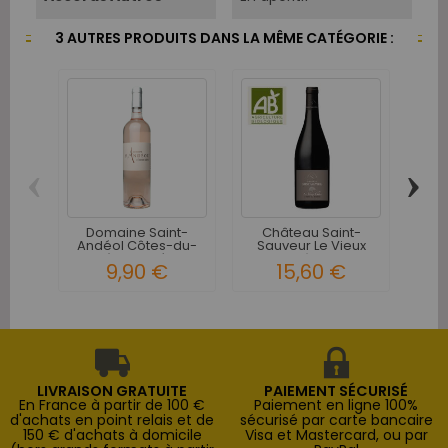
3 AUTRES PRODUITS DANS LA MÊME CATÉGORIE :
‹
›
Domaine Saint-
Château Saint-
Do
Andéol Côtes-du-
Sauveur Le Vieux
Cô
Rhône Rosé -...
Chêne...
9,90 €
15,60 €
LIVRAISON GRATUITE
PAIEMENT SÉCURISÉ
En France à partir de 100 €
Paiement en ligne 100%
d'achats en point relais et de
sécurisé par carte bancaire
150 € d'achats à domicile
Visa et Mastercard, ou par