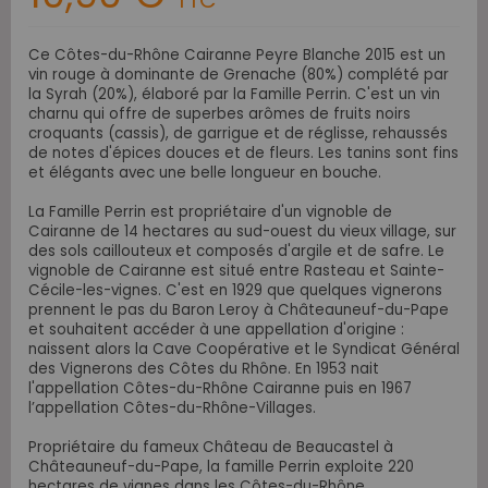
TTC
Ce Côtes-du-Rhône Cairanne Peyre Blanche 2015 est un
vin rouge à dominante de Grenache (80%) complété par
la Syrah (20%), élaboré par la Famille Perrin. C'est
un vin
charnu qui offre de superbes arômes de fruits noirs
croquants (cassis), de garrigue et de réglisse, rehaussés
de notes d'épices douces et de fleurs. Les tanins sont fins
et élégants avec une belle longueur en bouche.
La Famille Perrin est propriétaire d'un vignoble de
Cairanne de 14 hectares au sud-ouest du vieux village, sur
des sols caillouteux et composés d'argile et de safre. Le
vignoble de Cairanne est situé entre Rasteau et Sainte-
Cécile-les-vignes. C'est en 1929 que quelques vignerons
prennent le pas du Baron Leroy à Châteauneuf-du-Pape
et souhaitent accéder à une appellation d'origine :
naissent alors la Cave Coopérative et le Syndicat Général
des Vignerons des Côtes du Rhône. En 1953 nait
l'appellation Côtes-du-Rhône Cairanne puis en 1967
l’appellation Côtes-du-Rhône-Villages.
Propriétaire du fameux Château de Beaucastel à
Châteauneuf-du-Pape, la famille Perrin exploite 220
hectares de vignes dans les Côtes-du-Rhône