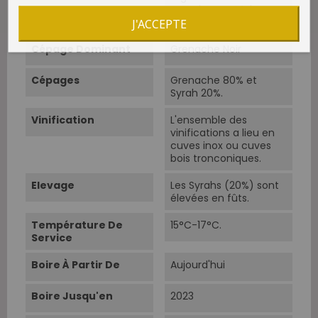
graveleuses. Molasses
sableuses.
J'ACCEPTE
Cépage Dominant
Grenache Noir
Cépages
Grenache 80% et
Syrah 20%.
Vinification
L'ensemble des
vinifications a lieu en
cuves inox ou cuves
bois tronconiques.
Elevage
Les Syrahs (20%) sont
élevées en fûts.
Température De
15°C-17°C.
Service
Boire À Partir De
Aujourd'hui
Boire Jusqu'en
2023