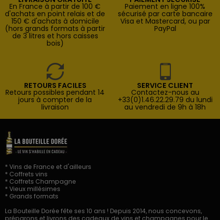
En France à partir de 100 €
Paiement en ligne 100%
d'achats en point relais et de
sécurisé par carte bancaire
150 € d'achats à domicile
Visa et Mastercard, ou par
(hors grands formats à partir
PayPal
de 3 litres et hors caisses
bois)
RETOURS FACILES
SERVICE CLIENT
Retours possibles pendant 14
Contactez-nous au
jours à compter de la
+33(0)1.46.22.29.79 du lundi
livraison
au vendredi de 9h à 18h
* Vins de France et d'ailleurs
* Coffrets vins
* Coffrets Champagne
* Vieux millésimes
* Grands formats
La Bouteille Dorée fête ses 10 ans ! Depuis 2014, nous concevons,
préparons et livrons des cadeaux de vins et champagnes pour le