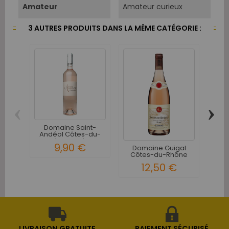
Amateur
Amateur curieux
3 AUTRES PRODUITS DANS LA MÊME CATÉGORIE :
‹
›
Domaine Saint-
C
Andéol Côtes-du-
Sa
Rhône Rosé -...
9,90 €
Domaine Guigal
Côtes-du-Rhône
Rosé -...
12,50 €
LIVRAISON GRATUITE
PAIEMENT SÉCURISÉ