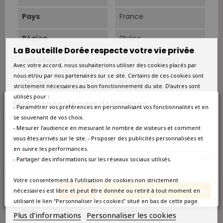
Pays
France
Région
Rhône
La Bouteille Dorée respecte votre vie privée
Appellation
Côtes-du-Rhône
Avec votre accord, nous souhaiterions utiliser des cookies placés par
nous et/ou par nos partenaires sur ce site. Certains de ces cookies sont
Couleur
Rouge
strictement nécessaires au bon fonctionnement du site. D’autres sont
utilisés pour :
Sélectionnez le pays de livraison
Type
Rouge
- Paramétrer vos préférences en personnalisant vos fonctionnalités et en
se souvenant de vos choix.
Situation
Au cœur du vignoble
- Mesurer l’audience en mesurant le nombre de visiteurs et comment
Nos prix et les frais peuvent varier en fonction du
historique, au sud-
pays/de la région de livraison.
vous êtes arrivés sur le site. - Proposer des publicités personnalisées et
ouest du vieux village,
en suivre les performances.
situé entre Rasteau et
France métropolitaine
- Partager des informations sur les réseaux sociaux utilisés.
Sainte Cécile-les-
vignes.
Votre consentement à l’utilisation de cookies non strictement
Superficie
14 ha.
Annuler
Enregistrer les modifications
nécessaires est libre et peut être donnée ou retiré à tout moment en
utilisant le lien “Personnaliser les cookies” situé en bas de cette page.
Sols
Belles terrasses
Plus d'informations
Personnaliser les cookies
argileuses et