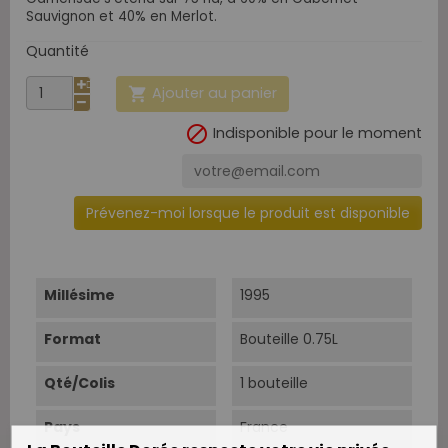
Sauvignon et 40% en Merlot.
Quantité
Ajouter au panier


Indisponible pour le moment
Prévenez-moi lorsque le produit est disponible
Millésime
1995
Format
Bouteille 0.75L
Qté/Colis
1 bouteille
Pays
France