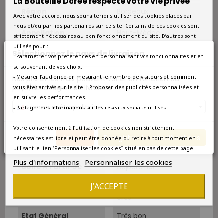
La Bouteille Dorée respecte votre vie privée
Région
Bordeaux
Avec votre accord, nous souhaiterions utiliser des cookies placés par
nous et/ou par nos partenaires sur ce site. Certains de ces cookies sont
Appellation
Haut-Médoc
strictement nécessaires au bon fonctionnement du site. D’autres sont
utilisés pour :
Sélectionnez le pays de livraison
Couleur
Rouge
- Paramétrer vos préférences en personnalisant vos fonctionnalités et en
se souvenant de vos choix.
Type
Rouge
- Mesurer l’audience en mesurant le nombre de visiteurs et comment
Nos prix et les frais peuvent varier en fonction du
pays/de la région de livraison.
vous êtes arrivés sur le site. - Proposer des publicités personnalisées et
Classement
Grand Cru Classé
en suivre les performances.
France métropolitaine
- Partager des informations sur les réseaux sociaux utilisés.
Cépage Dominant
Cabernet-Sauvignon
Votre consentement à l’utilisation de cookies non strictement
Annuler
Enregistrer les modifications
nécessaires est libre et peut être donnée ou retiré à tout moment en
Température De
16°C-18°C.
Service
utilisant le lien “Personnaliser les cookies” situé en bas de cette page.
Plus d'informations
Personnaliser les cookies
Boire À Partir De
Aujourd'hui
J'ACCEPTE
Amateur
Amateur de grands
crus
Etat Général
Très bon