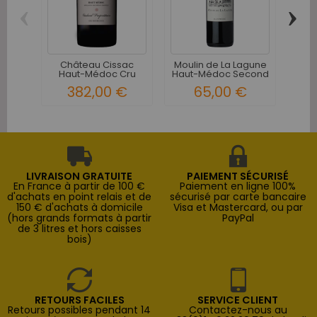
‹
›
Ch
Ha
Château Cissac
Moulin de La Lagune
Haut-Médoc Cru
Haut-Médoc Second
Bourgeois...
vin...
382,00 €
65,00 €
LIVRAISON GRATUITE
PAIEMENT SÉCURISÉ
En France à partir de 100 €
Paiement en ligne 100%
d'achats en point relais et de
sécurisé par carte bancaire
150 € d'achats à domicile
Visa et Mastercard, ou par
(hors grands formats à partir
PayPal
de 3 litres et hors caisses
bois)
RETOURS FACILES
SERVICE CLIENT
Retours possibles pendant 14
Contactez-nous au