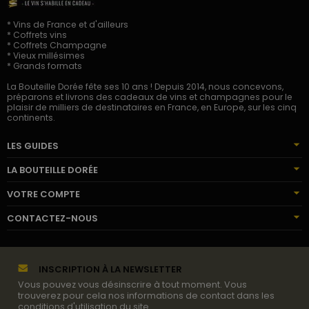
* Vins de France et d'ailleurs
* Coffrets vins
* Coffrets Champagne
* Vieux millésimes
* Grands formats
La Bouteille Dorée fête ses 10 ans ! Depuis 2014, nous concevons,
préparons et livrons des cadeaux de vins et champagnes pour le
plaisir de milliers de destinataires en France, en Europe, sur les cinq
continents.
LES GUIDES
LA BOUTEILLE DORÉE
VOTRE COMPTE
CONTACTEZ-NOUS
INSCRIPTION À LA NEWSLETTER
Vous pouvez vous désinscrire à tout moment. Vous
trouverez pour cela nos informations de contact dans les
conditions d'utilisation du site.