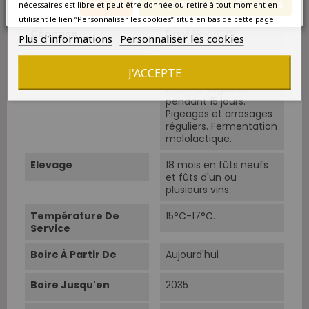
Cépage Dominant
Pinot Noir
Annuler
Enregistrer les modifications
nécessaires est libre et peut être donnée ou retiré à tout moment en
utilisant le lien “Personnaliser les cookies” situé en bas de cette page.
Cépages
Pinot Noir 100%.
Plus d'informations
Personnaliser les cookies
Vinification
Fermentation
J'ACCEPTE
alcoolique en cuves
thermo-régulées
pendant 15 jours.
Pigeages et arrosages
réguliers. Fermentation
malolactique.
Elevage
18 mois en fûts neufs
et fûts d'un ou
plusieurs vins.
Température De
15°C-17°C.
Service
Boire À Partir De
Aujourd'hui
Boire Jusqu'en
2035