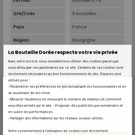
Format
Bouteille 0.75L
Qté/Colis
6 bouteilles
Pays
France
Région
Bourgogne
La Bouteille Dorée respecte votre vie privée
Appellation
Maranges
Avec votre accord, nous souhaiterions utiliser des cookies placés par
Couleur
Rouge
nous et/ou par nos partenaires sur ce site. Certains de ces cookies sont
strictement nécessaires au bon fonctionnement du site. D’autres sont
Type
Rouge
utilisés pour :
Sélectionnez le pays de livraison
- Paramétrer vos préférences en personnalisant vos fonctionnalités et en
Sols
Argilo-calcaires et
se souvenant de vos choix.
caillouteux.
- Mesurer l’audience en mesurant le nombre de visiteurs et comment
Nos prix et les frais peuvent varier en fonction du
pays/de la région de livraison.
vous êtes arrivés sur le site. - Proposer des publicités personnalisées et
Âge Du Vignoble
60 ans.
en suivre les performances.
France métropolitaine
- Partager des informations sur les réseaux sociaux utilisés.
Vendanges
Manuelles.
Votre consentement à l’utilisation de cookies non strictement