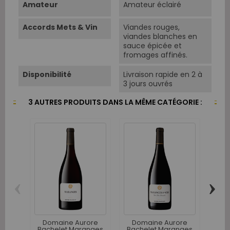
Amateur
Amateur éclairé
Accords Mets & Vin
Viandes rouges,
viandes blanches en
sauce épicée et
fromages affinés.
Disponibilité
Livraison rapide en 2 à
3 jours ouvrés
3 AUTRES PRODUITS DANS LA MÊME CATÉGORIE :
‹
›
Do
Bac
Domaine Aurore
Domaine Aurore
Bachelet Maranges
Bachelet Maranges