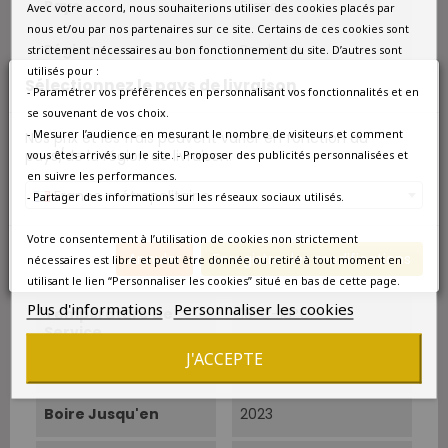
Pays
France
Avec votre accord, nous souhaiterions utiliser des cookies placés par
nous et/ou par nos partenaires sur ce site. Certains de ces cookies sont
Région
Bordeaux
strictement nécessaires au bon fonctionnement du site. D’autres sont
utilisés pour :
Sélectionnez le pays de livraison
- Paramétrer vos préférences en personnalisant vos fonctionnalités et en
Appellation
Margaux
se souvenant de vos choix.
- Mesurer l’audience en mesurant le nombre de visiteurs et comment
Nos prix et les frais peuvent varier en fonction du
Couleur
Rouge
pays/de la région de livraison.
vous êtes arrivés sur le site. - Proposer des publicités personnalisées et
en suivre les performances.
Type
Rouge
France métropolitaine
- Partager des informations sur les réseaux sociaux utilisés.
Classement
Grand Cru Classé
Votre consentement à l’utilisation de cookies non strictement
Annuler
Enregistrer les modifications
nécessaires est libre et peut être donnée ou retiré à tout moment en
Cépage Dominant
Cabernet-Sauvignon
utilisant le lien “Personnaliser les cookies” situé en bas de cette page.
Plus d'informations
Personnaliser les cookies
Température De
16°C-18°C.
Service
J'ACCEPTE
Boire À Partir De
Aujourd'hui
Boire Jusqu'en
2023