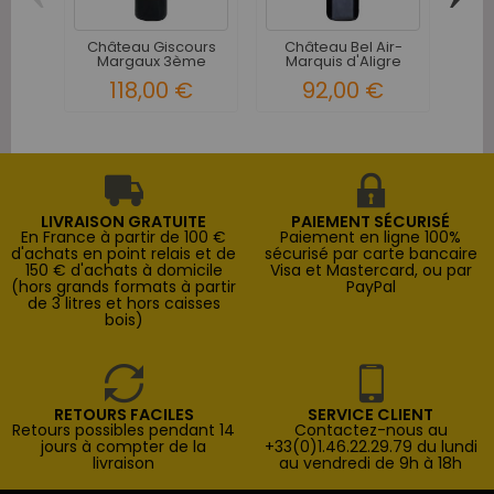
Château Giscours
Château Bel Air-
Châ
Margaux 3ème
Marquis d'Aligre
Luz
Grand Cru...
Margaux...
118,00 €
92,00 €
LIVRAISON GRATUITE
PAIEMENT SÉCURISÉ
En France à partir de 100 €
Paiement en ligne 100%
d'achats en point relais et de
sécurisé par carte bancaire
150 € d'achats à domicile
Visa et Mastercard, ou par
(hors grands formats à partir
PayPal
de 3 litres et hors caisses
bois)
RETOURS FACILES
SERVICE CLIENT
Retours possibles pendant 14
Contactez-nous au
jours à compter de la
+33(0)1.46.22.29.79 du lundi
livraison
au vendredi de 9h à 18h