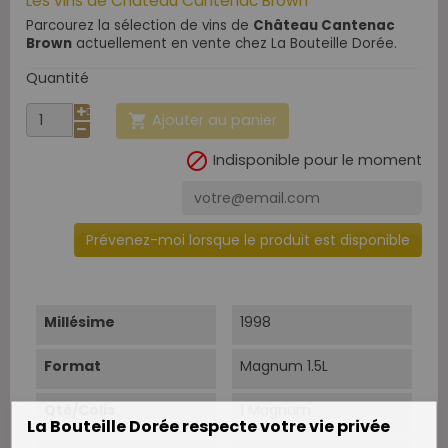
Les vins de Château Cantenac Brown
Parcourez la sélection de vins de
Château Cantenac
Brown
actuellement en vente chez La Bouteille Dorée.
Quantité
Ajouter au panier


Indisponible pour le moment
Prévenez-moi lorsque le produit est disponible
Millésime
1998
Format
Magnum 1.5L
Qté/Colis
1 Magnum
La Bouteille Dorée respecte votre vie privée