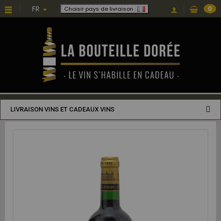
FR
0
Choisir pays de livraison :
LIVRAISON VINS ET CADEAUX VINS