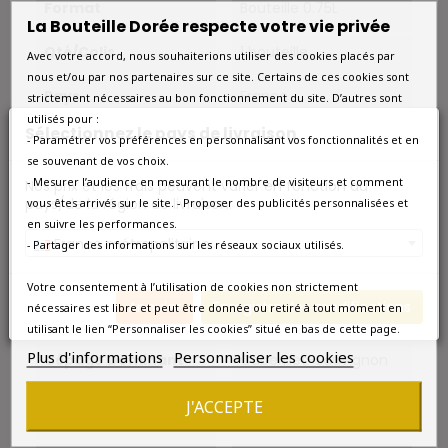
Format
Bouteille 0.75L
La Bouteille Dorée respecte votre vie privée
Qté/Colis
1 bouteille
Avec votre accord, nous souhaiterions utiliser des cookies placés par
nous et/ou par nos partenaires sur ce site. Certains de ces cookies sont
Pays
France
strictement nécessaires au bon fonctionnement du site. D’autres sont
utilisés pour :
Sélectionnez le pays de livraison
Région
Bordeaux
- Paramétrer vos préférences en personnalisant vos fonctionnalités et en
se souvenant de vos choix.
Appellation
Margaux
- Mesurer l’audience en mesurant le nombre de visiteurs et comment
Nos prix et les frais peuvent varier en fonction du
pays/de la région de livraison.
vous êtes arrivés sur le site. - Proposer des publicités personnalisées et
en suivre les performances.
Couleur
Rouge
France métropolitaine
- Partager des informations sur les réseaux sociaux utilisés.
Type
Rouge
Votre consentement à l’utilisation de cookies non strictement
Annuler
Enregistrer les modifications
nécessaires est libre et peut être donnée ou retiré à tout moment en
Classement
Grand Cru Classé
utilisant le lien “Personnaliser les cookies” situé en bas de cette page.
Plus d'informations
Personnaliser les cookies
Cépage Dominant
Cabernet-Sauvignon
Température De
16°C-18°C.
J'ACCEPTE
Service