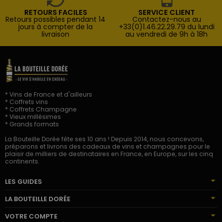
RETOURS FACILES
SERVICE CLIENT
Retours possibles pendant 14
Contactez-nous au
jours à compter de la
+33(0)1.46.22.29.79 du lundi
livraison
au vendredi de 9h à 18h
* Vins de France et d'ailleurs
* Coffrets vins
* Coffrets Champagne
* Vieux millésimes
* Grands formats
La Bouteille Dorée fête ses 10 ans ! Depuis 2014, nous concevons,
préparons et livrons des cadeaux de vins et champagnes pour le
plaisir de milliers de destinataires en France, en Europe, sur les cinq
continents.
LES GUIDES
LA BOUTEILLE DORÉE
VOTRE COMPTE