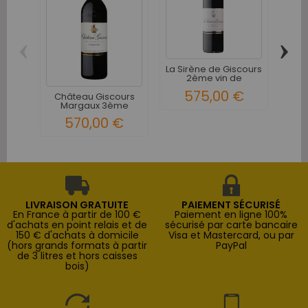
‹
›
La Sirène de Giscours
Châ
2ème vin de
T
Château...
575,00 €
Château Giscours
Margaux 3ème
Grand Cru...
570,00 €
LIVRAISON GRATUITE
PAIEMENT SÉCURISÉ
En France à partir de 100 €
Paiement en ligne 100%
d'achats en point relais et de
sécurisé par carte bancaire
150 € d'achats à domicile
Visa et Mastercard, ou par
(hors grands formats à partir
PayPal
de 3 litres et hors caisses
bois)