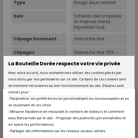
Type
Rouge doux naturel
Sols
Schistes décomposés
et marnes noires.
Exposition Sud.
Cépage Dominant
Grenache Noir
Cépages
Grenache Noir 90% -
Maccabeu 5% -
La Bouteille Dorée respecte votre vie privée
Carignan 5%.
Avec votre accord, nous souhaiterions utiliser des cookies placés par
Vinification
Vendange manuelle,
nous et/ou par nos partenaires sur ce site. Certains de ces cookies sont
Vendange éraflée.
Mutage sur grains suivi
strictement nécessaires au bon fonctionnement du site. D’autres sont
d’une macération de
utilisés pour :
Sélectionnez le pays de livraison
30 jours permettant
- Paramétrer vos préférences en personnalisant vos fonctionnalités et en
d’extraire la matière
se souvenant de vos choix.
(arôme, polyphénols)
- Mesurer l’audience en mesurant le nombre de visiteurs et comment
Nos prix et les frais peuvent varier en fonction du
contenue dans les
pays/de la région de livraison.
vous êtes arrivés sur le site. - Proposer des publicités personnalisées et
baies et d’obtenir ainsi
une belle structure
en suivre les performances.
France métropolitaine
équilibrée entre fruits,
- Partager des informations sur les réseaux sociaux utilisés.
alcool et sucre.