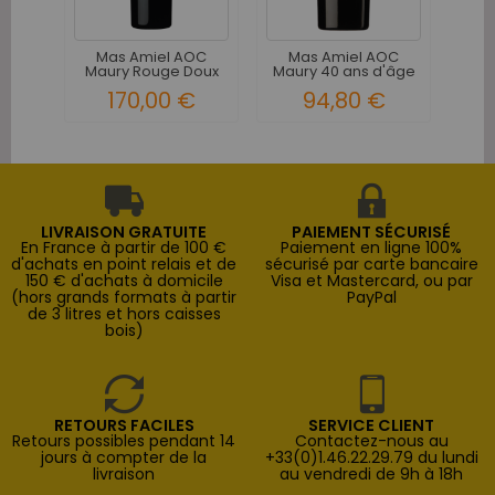
M
Mau
Mas Amiel AOC
Mas Amiel AOC
Maury Rouge Doux
Maury 40 ans d'âge
Naturel 1969
170,00 €
94,80 €
LIVRAISON GRATUITE
PAIEMENT SÉCURISÉ
En France à partir de 100 €
Paiement en ligne 100%
d'achats en point relais et de
sécurisé par carte bancaire
150 € d'achats à domicile
Visa et Mastercard, ou par
(hors grands formats à partir
PayPal
de 3 litres et hors caisses
bois)
RETOURS FACILES
SERVICE CLIENT
Retours possibles pendant 14
Contactez-nous au
jours à compter de la
+33(0)1.46.22.29.79 du lundi
livraison
au vendredi de 9h à 18h