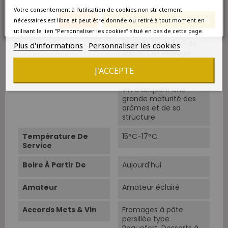
Votre consentement à l’utilisation de cookies non strictement
Elevage
Un an en bonbonne de
Annuler
Enregistrer les modifications
nécessaires est libre et peut être donnée ou retiré à tout moment en
verre à l’air libre puis
utilisant le lien “Personnaliser les cookies” situé en bas de cette page.
jusqu'à aujourd'hui en
foudres de chêne de
Plus d'informations
Personnaliser les cookies
350 hl. Cet élevage
particulièrement long,
J'ACCEPTE
véritable signature du
Mas Amiel permet au
vin d’acquérir une
grande maturité des
arômes et de sa
structure.
Température De
15°C-17°C.
Service
Boire À Partir De
Aujourd'hui
Amateur
Amateur éclairé
Accords Mets & Vin
Fromages à pâte
persillée type