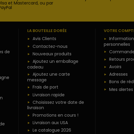
Visa et Mastercard, ou par
PayPal
LA BOUTEILLE DORÉE
VOTRE COMPT
Avis Clients
Information
personnelles
Contactez-nous
es de
Commande
Nouveaux produits
Retours pro
Ajoutez un emballage
Avoirs
cadeau
Ajoutez une carte
Adresses
agne
message
Bons de réd
Frais de port
Mes alertes
Livraison rapide
n
Choisissez votre date de
livraison
Promotions en cours !
Livraison aux USA
 de
Le catalogue 2026