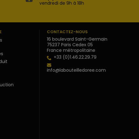
vendredi de 9h à 18h
E
CONTACTEZ-NOUS
16 boulevard Saint-Germain
s
75237 Paris Cedex 05
France métropolitaine
s
+33 (0)1.46.22.29.79
duit
info@labouteilledoree.com
uction