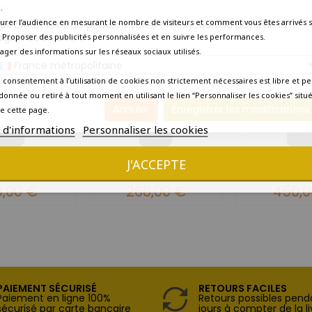
10 AUTRES PRODUITS DANS LA MÊME CATÉGORIE :
.
urer l’audience en mesurant le nombre de visiteurs et comment vous êtes arrivés s
os prix et les frais peuvent varier en fonction du pays/de la
égion de livraison.
 - Proposer des publicités personnalisées et en suivre les performances.
tager des informations sur les réseaux sociaux utilisés.
France métropolitaine
 consentement à l’utilisation de cookies non strictement nécessaires est libre et pe
donnée ou retiré à tout moment en utilisant le lien “Personnaliser les cookies” situ
Annuler
Enregistrer les modifications
e cette page.
s d'informations
Personnaliser les cookies
J'ACCEPTE
Patache d'Aux
Château Patache d'Aux
Château Pata
 Bourgeois...
Médoc Cru Bourgeois...
Médoc Cru Bo
0,00 €
268,00 €
450,0
PAIEMENT SÉCURISÉ
RETOURS FACILES
Paiement en ligne 100%
Retours possibles pend
sécurisé par carte bancaire
jours à compter de la li