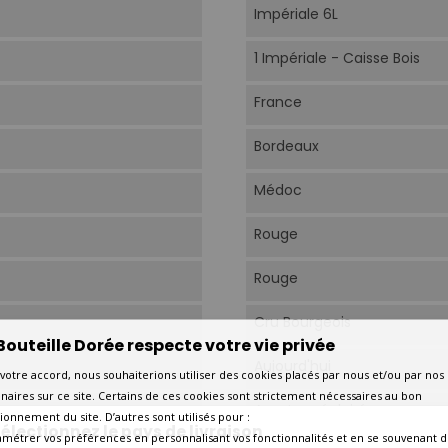
Impériale 6L
1 Impériale - Caisse Bois
France
Bordeaux
Médoc
Rouge
Rouge
Cru Bourgeois
Bouteille Dorée respecte votre vie privée
Aujourd'hui
votre accord, nous souhaiterions utiliser des cookies placés par nous et/ou par nos
naires sur ce site. Certains de ces cookies sont strictement nécessaires au bon
Amateur éclairé
ionnement du site. D’autres sont utilisés pour :
électionnez le pays de livraison
amétrer vos préférences en personnalisant vos fonctionnalités et en se souvenant d