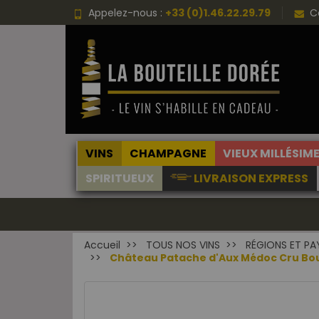
Appelez-nous :
+33 (0)1.46.22.29.79
C
VINS
CHAMPAGNE
VIEUX MILLÉSIM
SPIRITUEUX
LIVRAISON EXPRESS
Accueil
TOUS NOS VINS
RÉGIONS ET PA
Château Patache d'Aux Médoc Cru Bourge