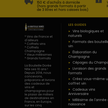
150 € d'achats à domicile
(hors grands formats à partir
de 3 litres et hors caisses bois)
LES GUIDES
Vins biologiques et
naturels
* Vins de France et
d'ailleurs
Formats des bouteill
* Coffrets vins
vin
* Coffrets
Champagne
Élaboration du
* Vieux millésimes
Champagne
* Grands formats
Cépages du Champ
La Bouteille Dorée
Livraison des grands
fête ses 10 ans !
formats
Depuis 2014, nous
concevons,
Créez vous-même u
préparons et livrons
coffret vin
des cadeaux de
vins et
Cadeaux vins
champagnes pour
Anniversaire
le plaisir de milliers
de destinataires en
Millésime de l'année
France, en Europe,
naissance
sur les cinq