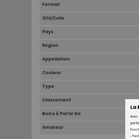
Format
Qté/Colis
Pays
Région
Appellation
Couleur
Type
Classement
La 
Boire À Partir De
Avec 
parte
Amateur
fonct
S
- Par