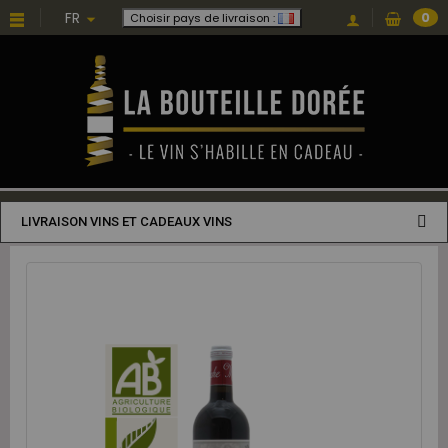
FR
0
Choisir pays de livraison :
LIVRAISON VINS ET CADEAUX VINS