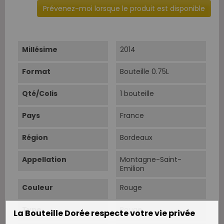
Prévenez-moi lorsque le produit est disponible
Millésime
2014
Format
Bouteille 0.75L
Qté/Colis
1 bouteille
Pays
France
Région
Bordeaux
Appellation
Montagne-Saint-
Emilion
Couleur
Rouge
Type
Rouge
La Bouteille Dorée respecte votre vie privée