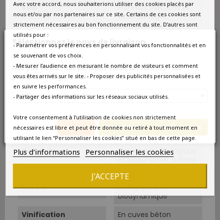
Avec votre accord, nous souhaiterions utiliser des cookies placés par
Sols
Plateaux calcaires et
nous et/ou par nos partenaires sur ce site. Certains de ces cookies sont
coteaux argilo-
calcaires.
strictement nécessaires au bon fonctionnement du site. D’autres sont
utilisés pour :
Sélectionnez le pays de livraison
Vendanges
Vendanges manuelles,
- Paramétrer vos préférences en personnalisant vos fonctionnalités et en
éraflage total.
se souvenant de vos choix.
- Mesurer l’audience en mesurant le nombre de visiteurs et comment
Nos prix et les frais peuvent varier en fonction du
Rendements
25 à 35 hl/ha.
pays/de la région de livraison.
vous êtes arrivés sur le site. - Proposer des publicités personnalisées et
en suivre les performances.
Cépage Dominant
Merlot
France métropolitaine
- Partager des informations sur les réseaux sociaux utilisés.
Cépages
Merlot 50 à 80%,
Votre consentement à l’utilisation de cookies non strictement
Cabernet Francs 20 à
Annuler
Enregistrer les modifications
nécessaires est libre et peut être donnée ou retiré à tout moment en
50%.
utilisant le lien “Personnaliser les cookies” situé en bas de cette page.
Conduite
Agriculuture biologique
Plus d'informations
Personnaliser les cookies
et biodynamie, sulfites
limités à 50-90mg/l.
J'ACCEPTE
Vin Bio
Biologique et
biodynamique
Vinification
En cuves béton