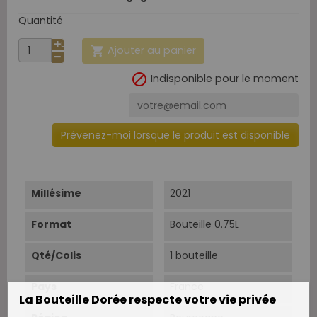
Quantité
Ajouter au panier


Indisponible pour le moment
Prévenez-moi lorsque le produit est disponible
Millésime
2021
Format
Bouteille 0.75L
Qté/Colis
1 bouteille
Pays
France
La Bouteille Dorée respecte votre vie privée