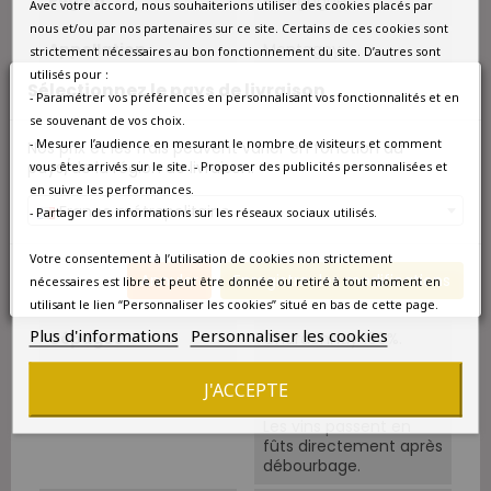
Région
Bourgogne
Avec votre accord, nous souhaiterions utiliser des cookies placés par
nous et/ou par nos partenaires sur ce site. Certains de ces cookies sont
Appellation
Montagny
strictement nécessaires au bon fonctionnement du site. D’autres sont
utilisés pour :
Sélectionnez le pays de livraison
Couleur
Blanc
- Paramétrer vos préférences en personnalisant vos fonctionnalités et en
se souvenant de vos choix.
Type
Blanc sec
- Mesurer l’audience en mesurant le nombre de visiteurs et comment
Nos prix et les frais peuvent varier en fonction du
pays/de la région de livraison.
vous êtes arrivés sur le site. - Proposer des publicités personnalisées et
en suivre les performances.
Classement
Premier Cru
France métropolitaine
- Partager des informations sur les réseaux sociaux utilisés.
Sols
Argilo-calcaire.
Votre consentement à l’utilisation de cookies non strictement
Annuler
Enregistrer les modifications
nécessaires est libre et peut être donnée ou retiré à tout moment en
Cépage Dominant
Chardonnay
utilisant le lien “Personnaliser les cookies” situé en bas de cette page.
Plus d'informations
Personnaliser les cookies
Cépages
Chardonnay 100%.
Vinification
Pressurage très lent,
J'ACCEPTE
pour respecter le fruit.
Les vins passent en
fûts directement après
débourbage.