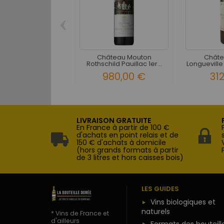
‹
Château Mouton
Châte
Rothschild Pauillac 1er...
Longueville
980,00 €
31
LIVRAISON GRATUITE
En France à partir de 100 €
d'achats en point relais et de
150 € d'achats à domicile
(hors grands formats à partir
de 3 litres et hors caisses bois)
LES GUIDES
Vins biologiques et
naturels
* Vins de France et
d'ailleurs
Formats des bouteill