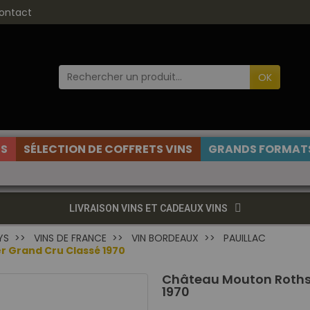
ontact
OK
ES
SÉLECTION DE COFFRETS VINS
GRANDS FORMATS
LIVRAISON VINS ET CADEAUX VINS
YS
VINS DE FRANCE
VIN BORDEAUX
PAUILLAC
r Grand Cru Classé 1970
Château Mouton Rothsc
1970