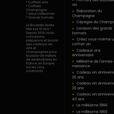
* Coffrets vins
vin
* Coffrets
Champagne
Élaboration du
* Vieux millésimes
Champagne
* Grands formats
Cépages du Champ
La Bouteille Dorée
Livraison des grands
fête ses 10 ans !
formats
Depuis 2014, nous
concevons,
Créez vous-même u
préparons et livrons
coffret vin
des cadeaux de
vins et
Cadeaux vins
champagnes pour
Anniversaire
le plaisir de milliers
de destinataires en
Millésime de l'année
France, en Europe,
naissance
sur les cinq
continents.
Cadeau vin anniversa
20 ans
Cadeau vin anniversa
30 ans
Cadeau vin anniversa
40 ans
Le millésime 1966
Le millésime 1969