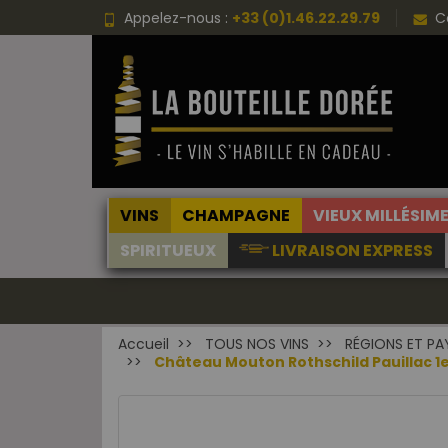
Appelez-nous :
+33 (0)1.46.22.29.79
C
VINS
CHAMPAGNE
VIEUX MILLÉSIM
SPIRITUEUX
LIVRAISON EXPRESS
Accueil
TOUS NOS VINS
RÉGIONS ET PA
Château Mouton Rothschild Pauillac 1e