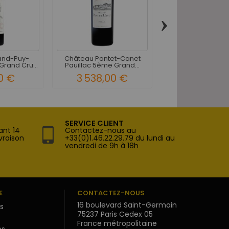
›
and-Puy-
Château Pontet-Canet
Château Pontet
rand Cru...
Pauillac 5ème Grand...
Pauillac 5ème Gr
0 €
3 538,00 €
162,00 
SERVICE CLIENT
ant 14
Contactez-nous au
vraison
+33(0)1.46.22.29.79 du lundi au
vendredi de 9h à 18h
E
CONTACTEZ-NOUS
16 boulevard Saint-Germain
s
75237 Paris Cedex 05
France métropolitaine
s