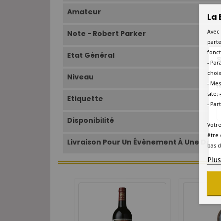
Amateur
La 
Avec 
Note - Robert Parker
parte
fonct
Etat Général
S
- Par
choix
Niveau
- Mes
N
r
site.
Etiquette
- Par
Disponibilité
Votre
être 
Livraison Pour Un Évènement À Une Date 
bas d
Plu