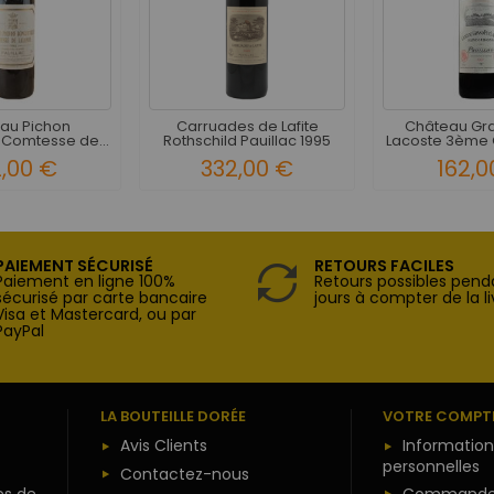
au Pichon
Carruades de Lafite
Château Gr
 Comtesse de...
Rothschild Pauillac 1995
Lacoste 3ème G
2,00 €
332,00 €
162,0
PAIEMENT SÉCURISÉ
RETOURS FACILES
Paiement en ligne 100%
Retours possibles pend
sécurisé par carte bancaire
jours à compter de la li
Visa et Mastercard, ou par
PayPal
LA BOUTEILLE DORÉE
VOTRE COMPT
Avis Clients
Information
personnelles
Contactez-nous
es de
Commande