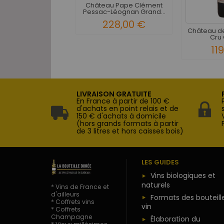
Château Pape Clément
Pessac-Léognan Grand...
228,00 €
Château de
Cru 
11
LIVRAISON GRATUITE
En France à partir de 100 €
d'achats en point relais et de
150 € d'achats à domicile
(hors grands formats à partir
de 3 litres et hors caisses bois)
LES GUIDES
Vins biologiques et
naturels
* Vins de France et
d'ailleurs
Formats des bouteill
* Coffrets vins
vin
* Coffrets
Champagne
Élaboration du