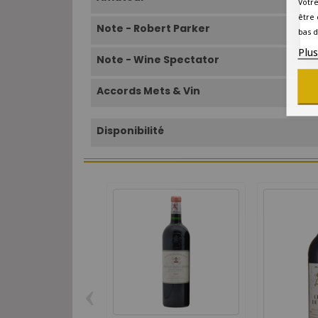
Votre
être 
Note - Robert Parker
bas d
Plu
Note - Wine Spectator
Accords Mets & Vin
Disponibilité
‹