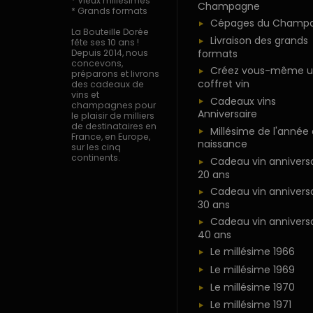
* Vieux millésimes
Champagne
* Grands formats
Cépages du Champ
La Bouteille Dorée
Livraison des grands
fête ses 10 ans !
formats
Depuis 2014, nous
concevons,
Créez vous-même u
préparons et livrons
coffret vin
des cadeaux de
vins et
Cadeaux vins
champagnes pour
Anniversaire
le plaisir de milliers
de destinataires en
Millésime de l'année
France, en Europe,
naissance
sur les cinq
continents.
Cadeau vin anniversa
20 ans
Cadeau vin anniversa
30 ans
Cadeau vin anniversa
40 ans
Le millésime 1966
Le millésime 1969
Le millésime 1970
Le millésime 1971