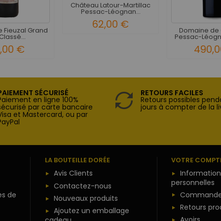
Château Latour-Martillac
Pessac-Léognan...
62,00 €
 Fieuzal Grand
Domaine de 
Classé...
Pessac-Léogna
9,00 €
490,0
PAIEMENT SÉCURISÉ
RETOURS FACILES
Paiement en ligne 100%
Retours possibles pend
sécurisé par carte bancaire
jours à compter de la li
Visa et Mastercard, ou par
PayPal
LA BOUTEILLE DORÉE
VOTRE COMPT
Avis Clients
Information
personnelles
Contactez-nous
es de
Commande
Nouveaux produits
Retours pro
Ajoutez un emballage
Avoirs
cadeau