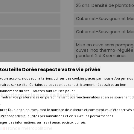
25 ans. Densité de plantatio
Cabernet-Sauvignon et Mer
Cabernet-Sauvignon et Mer
Mise en cuve sans pompage 
cuves inox thermo-régulée
pendant 2 à 3 semaines.
16 à 20 mois.
Bouteille Dorée respecte votre vie privée
votre accord, nous souhaiterions utiliser des cookies placés par nous et/ou par nos
16°C-18°C.
naires sur ce site. Certains de ces cookies sont strictement nécessaires au bon
ionnement du site. D’autres sont utilisés pour :
A découvrir dès aujourd'hui 
électionnez le pays de livraison
amétrer vos préférences en personnalisant vos fonctionnalités et en se souvenant d
.
Aujourd'hui
urer l’audience en mesurant le nombre de visiteurs et comment vous êtes arrivés s
os prix et les frais peuvent varier en fonction du pays/de la
égion de livraison.
 - Proposer des publicités personnalisées et en suivre les performances.
2025
tager des informations sur les réseaux sociaux utilisés.
France métropolitaine
Amateur de grands crus