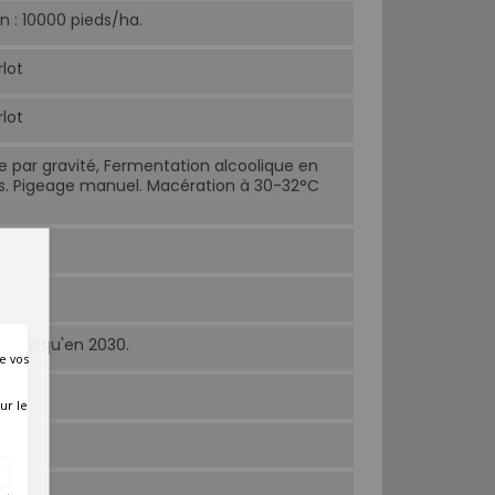
n : 10000 pieds/ha.
lot
lot
par gravité, Fermentation alcoolique en
s. Pigeage manuel. Macération à 30-32°C
et jusqu'en 2030.
e vos
ur le