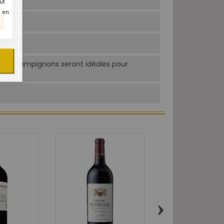
ut
é en
 aux champignons seront idéales pour
.
›