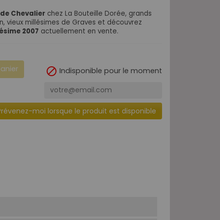
de Chevalier
chez La Bouteille Dorée, grands
, vieux millésimes de Graves et découvrez
lésime 2007
actuellement en vente.
panier

Indisponible pour le moment
Prévenez-moi lorsque le produit est disponible