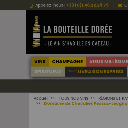
Appelez-nous :
+33 (0)1.46.22.29.79
C
VINS
CHAMPAGNE
VIEUX MILLÉSIM
SPIRITUEUX
LIVRAISON EXPRESS
Accueil
TOUS NOS VINS
RÉGIONS ET PA
Domaine de Chevalier Pessac-Léognan G