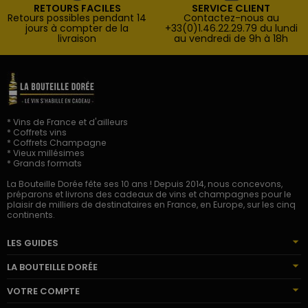
RETOURS FACILES
SERVICE CLIENT
Retours possibles pendant 14
Contactez-nous au
jours à compter de la
+33(0)1.46.22.29.79 du lundi
livraison
au vendredi de 9h à 18h
* Vins de France et d'ailleurs
* Coffrets vins
* Coffrets Champagne
* Vieux millésimes
* Grands formats
La Bouteille Dorée fête ses 10 ans ! Depuis 2014, nous concevons,
préparons et livrons des cadeaux de vins et champagnes pour le
plaisir de milliers de destinataires en France, en Europe, sur les cinq
continents.
LES GUIDES
LA BOUTEILLE DORÉE
VOTRE COMPTE