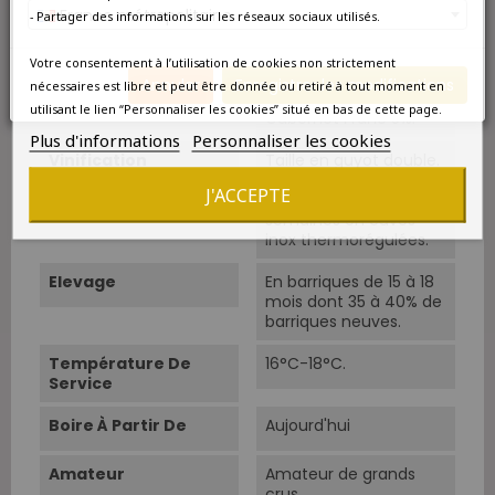
France métropolitaine
- Partager des informations sur les réseaux sociaux utilisés.
Vendanges
Vendanges manuelles.
Votre consentement à l’utilisation de cookies non strictement
Cépages
Cabernet-Sauvignon
Annuler
Enregistrer les modifications
nécessaires est libre et peut être donnée ou retiré à tout moment en
60%, Merlot 35%,
utilisant le lien “Personnaliser les cookies” situé en bas de cette page.
Cabernet Franc 5%.
Plus d'informations
Personnaliser les cookies
Vinification
Taille en guyot double.
Double tri au cuvier.
J'ACCEPTE
Cuvaison 3 à 4
semaines en cuves
inox thermorégulées.
Elevage
En barriques de 15 à 18
mois dont 35 à 40% de
barriques neuves.
Température De
16°C-18°C.
Service
Boire À Partir De
Aujourd'hui
Amateur
Amateur de grands
crus