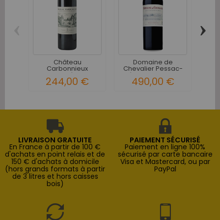
‹
›
L
Chât
Château
Domaine de
Carbonnieux
Chevalier Pessac-
Pessac-Léognan
Léognan Grand...
244,00 €
490,00 €
Grand...
LIVRAISON GRATUITE
PAIEMENT SÉCURISÉ
En France à partir de 100 €
Paiement en ligne 100%
d'achats en point relais et de
sécurisé par carte bancaire
150 € d'achats à domicile
Visa et Mastercard, ou par
(hors grands formats à partir
PayPal
de 3 litres et hors caisses
bois)