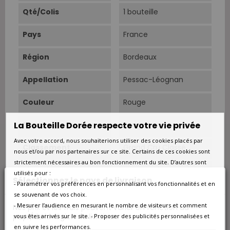
Qté/Colis
1 bouteille
Pays
France
Région
Bordeaux
Appellation
Pessac-Léognan
Couleur
Rouge
La Bouteille Dorée respecte votre vie privée
Type
Rouge
Avec votre accord, nous souhaiterions utiliser des cookies placés par
Classement
Grand Cru Classé
nous et/ou par nos partenaires sur ce site. Certains de ces cookies sont
strictement nécessaires au bon fonctionnement du site. D’autres sont
Situation
Pessac-Léognan.
utilisés pour :
Sélectionnez le pays de livraison
- Paramétrer vos préférences en personnalisant vos fonctionnalités et en
Superficie
50 ha.
se souvenant de vos choix.
- Mesurer l’audience en mesurant le nombre de visiteurs et comment
Nos prix et les frais peuvent varier en fonction du
Sols
Graves profondes et
pays/de la région de livraison.
vous êtes arrivés sur le site. - Proposer des publicités personnalisées et
argile.
en suivre les performances.