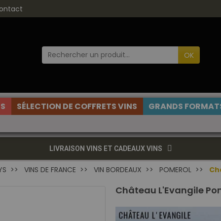
ontact
OK
ES
SÉLECTION DE COFFRETS VINS
GRANDS FORMATS
LIVRAISON VINS ET CADEAUX VINS
YS
VINS DE FRANCE
VIN BORDEAUX
POMEROL
Ch
Château L'Evangile Po