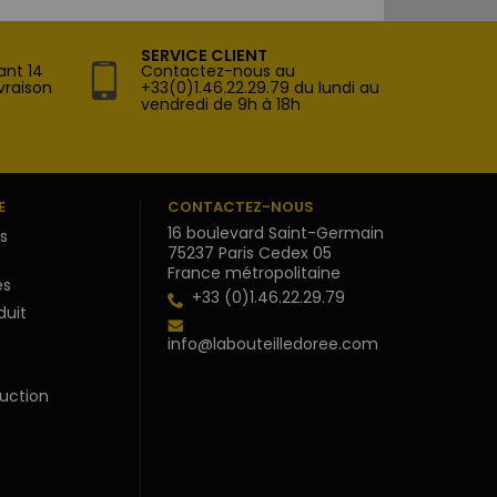
SERVICE CLIENT
ant 14
Contactez-nous au
vraison
+33(0)1.46.22.29.79 du lundi au
vendredi de 9h à 18h
E
CONTACTEZ-NOUS
16 boulevard Saint-Germain
s
75237 Paris Cedex 05
France métropolitaine
s
+33 (0)1.46.22.29.79
duit
info@labouteilledoree.com
uction