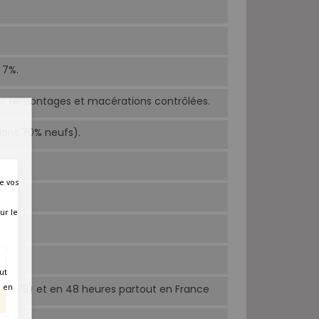
 7%.
c remontages et macérations contrôlées.
dont 70% neufs).
e vos
ur le
ut
é en
Paris 75) et en 48 heures partout en France