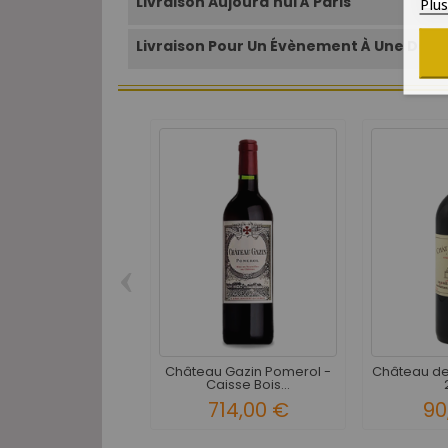
Livraison Aujourd'hui À Paris
Plu
Livraison Pour Un Évènement À Une Date 
‹
Château Gazin Pomerol -
Château de
Caisse Bois...
714,00 €
90