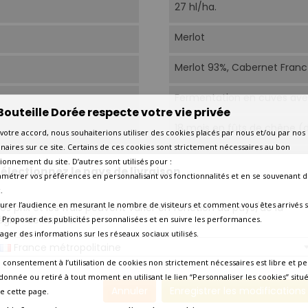
27 hl/ha.
Merlot
Merlot 93%, Cabernet Franc
Fermentation en cuves ave
Bouteille Dorée respecte votre vie privée
18 mois en fûts de chêne (
votre accord, nous souhaiterions utiliser des cookies placés par nous et/ou par nos
naires sur ce site. Certains de ces cookies sont strictement nécessaires au bon
16°C-18°C
ionnement du site. D’autres sont utilisés pour :
électionnez le pays de livraison
amétrer vos préférences en personnalisant vos fonctionnalités et en se souvenant d
Aujourd'hui
.
urer l’audience en mesurant le nombre de visiteurs et comment vous êtes arrivés s
os prix et les frais peuvent varier en fonction du pays/de la
2040
égion de livraison.
 - Proposer des publicités personnalisées et en suivre les performances.
tager des informations sur les réseaux sociaux utilisés.
France métropolitaine
Amateur de grands crus
 consentement à l’utilisation de cookies non strictement nécessaires est libre et pe
donnée ou retiré à tout moment en utilisant le lien “Personnaliser les cookies” situ
Livraison dans la journée (
Annuler
Enregistrer les modifications
e cette page.