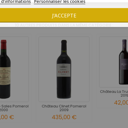
Oui - Commande jusqu'à 1
s d'informations
Personnaliser les cookies
Précise
Oui
J'ACCEPTE
10 AUTRES PRODUITS DANS LA MÊME CATÉGORIE :
Château La Tru
201
42,0
 Sales Pomerol
Château Clinet Pomerol
2000
2009
,00 €
435,00 €