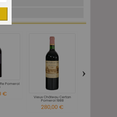
0h
›
ffe Pomerol
Château Gazin P
9
2021
0 €
105,00 
Vieux Château Certan
Pomerol 1988
280,00 €