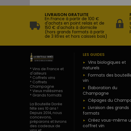
LIVRAISON GRATUITE
En France à partir de 100 €
d'achats en point relais et de
150 € d'achats à domicile
(hors grands formats à partir
de 3 litres et hors caisses bois)
LES GUIDES
Vins biologiques et
naturels
* Vins de France et
d'ailleurs
Formats des bouteill
* Coffrets vins
vin
* Coffrets
Champagne
Élaboration du
* Vieux millésimes
Champagne
* Grands formats
Cépages du Champ
La Bouteille Dorée
Livraison des grands
fête ses 10 ans !
formats
Depuis 2014, nous
concevons,
Créez vous-même u
préparons et livrons
coffret vin
des cadeaux de
vins et