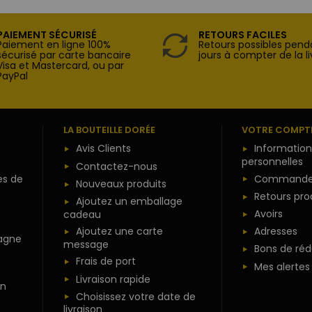
PAIEMENT SÉCURISÉ
RETOURS FACILES
Paiement en ligne 100%
Retours possibles pend
sécurisé par carte bancaire
jours à compter de la li
Visa et Mastercard, ou par
PayPal
LA BOUTEILLE DORÉE
VOTRE COMPT
Avis Clients
Information
personnelles
Contactez-nous
es de
Commande
Nouveaux produits
Retours pro
Ajoutez un emballage
Avoirs
cadeau
Ajoutez une carte
Adresses
agne
message
Bons de réd
Frais de port
Mes alertes
Livraison rapide
n
Choisissez votre date de
livraison