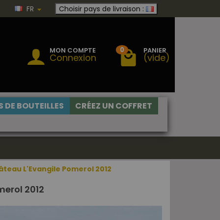
FR
Choisir pays de livraison :
0
MON COMPTE
PANIER
Connexion
(vide)
 DE BOUTEILLES
CRÉEZ UN COFFRET
âteau L'Evangile Pomerol 2012
merol 2012