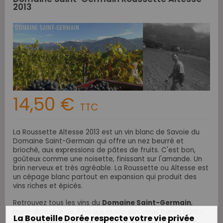
2013
14,50 €
TTC
La Roussette Altesse 2013 est un vin blanc de Savoie du
Domaine Saint-Germain qui offre un nez beurré et
brioché, aux expressions de pâtes de fruits. C'est bon,
goûteux comme une noisette, finissant sur l'amande. Un
brin nerveux et très agréable. La Roussette ou Altesse est
un cépage blanc partout en expansion qui produit des
vins riches et épicés.
Retrouvez tous les vins du
Domaine Saint-Germain
,
jeune domaine de 11 ha aux mains des deux frères Saint-
La Bouteille Dorée respecte votre vie privée
Germain, Etienne et Raphaël et certifié en
agriculture