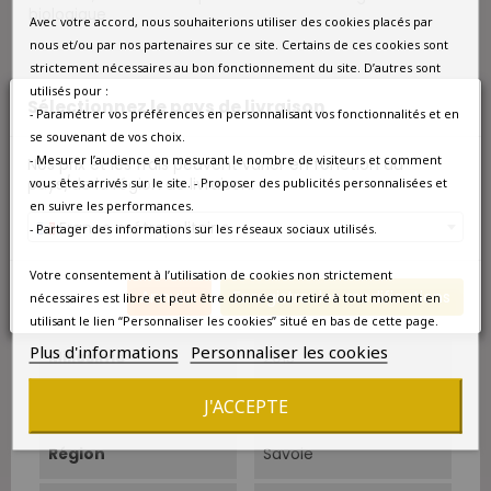
biologique
Avec votre accord, nous souhaiterions utiliser des cookies placés par
nous et/ou par nos partenaires sur ce site. Certains de ces cookies sont
strictement nécessaires au bon fonctionnement du site. D’autres sont
Quantité
utilisés pour :
Sélectionnez le pays de livraison
- Paramétrer vos préférences en personnalisant vos fonctionnalités et en
Ajouter au panier

se souvenant de vos choix.
- Mesurer l’audience en mesurant le nombre de visiteurs et comment
Nos prix et les frais peuvent varier en fonction du

Indisponible pour le moment
pays/de la région de livraison.
vous êtes arrivés sur le site. - Proposer des publicités personnalisées et
en suivre les performances.
France métropolitaine
- Partager des informations sur les réseaux sociaux utilisés.
Prévenez-moi lorsque le produit est disponible
Votre consentement à l’utilisation de cookies non strictement
Annuler
Enregistrer les modifications
nécessaires est libre et peut être donnée ou retiré à tout moment en
utilisant le lien “Personnaliser les cookies” situé en bas de cette page.
Plus d'informations
Personnaliser les cookies
Millésime
2013
J'ACCEPTE
Format
Bouteille 0.75L
Région
Savoie