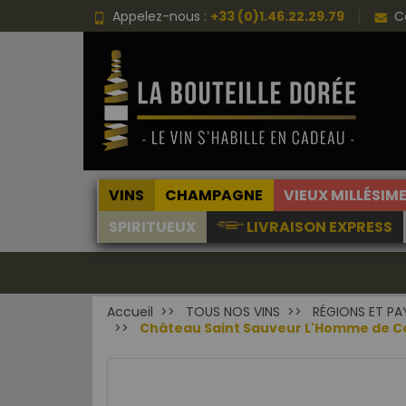
Appelez-nous :
+33 (0)1.46.22.29.79
C
VINS
CHAMPAGNE
VIEUX MILLÉSIM
SPIRITUEUX
LIVRAISON EXPRESS
Accueil
TOUS NOS VINS
RÉGIONS ET PA
Château Saint Sauveur L'Homme de Cœ