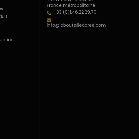
France métropolitaine
s
+33 (0)1.46.22.29.79
duit
info@labouteilledoree.com
uction