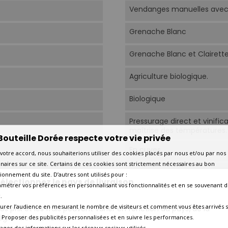
Vendanges manuelles avec t
Grenache Blanc
Grenache Blanc et Clairette
Agriculture biologique.
Biologique
Pressurage direct et vinifi
maîtrise des températures.
Bouteille Dorée respecte votre vie privée
En cuves.
votre accord, nous souhaiterions utiliser des cookies placés par nous et/ou par nos
naires sur ce site. Certains de ces cookies sont strictement nécessaires au bon
9°C-11°C.
ionnement du site. D’autres sont utilisés pour :
électionnez le pays de livraison
amétrer vos préférences en personnalisant vos fonctionnalités et en se souvenant d
Aujourd'hui
.
urer l’audience en mesurant le nombre de visiteurs et comment vous êtes arrivés s
os prix et les frais peuvent varier en fonction du pays/de la
2027
égion de livraison.
 - Proposer des publicités personnalisées et en suivre les performances.
tager des informations sur les réseaux sociaux utilisés.