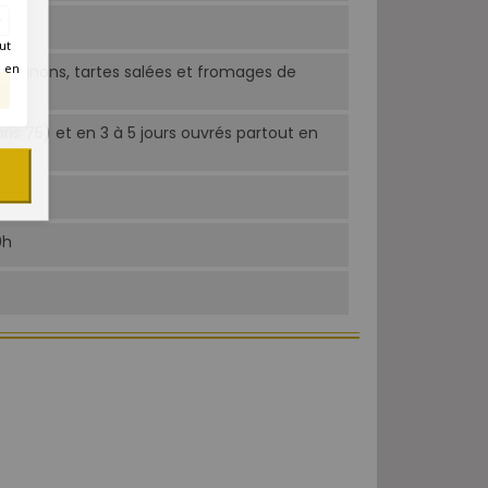
ut
é en
mpignons, tartes salées et fromages de
aris 75) et en 3 à 5 jours ouvrés partout en
0h
0h