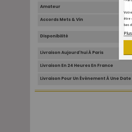
Amateur
Votre
être 
Accords Mets & Vin
bas d
Plu
Disponibilité
Livraison Aujourd'hui À Paris
Livraison En 24 Heures En France
Livraison Pour Un Évènement À Une Date 