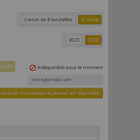
Carton de 6 bouteilles
A l'unité
2023
2022
panier

Indisponible pour le moment
Prévenez-moi lorsque le produit est disponible