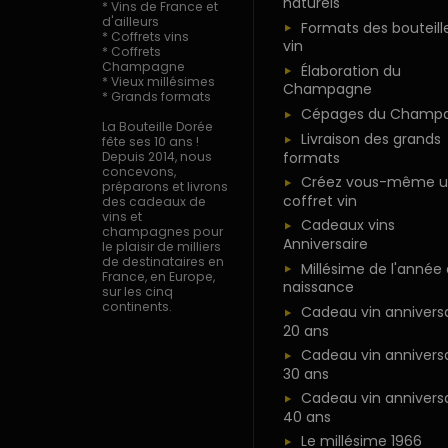
naturels
* Vins de France et
d'ailleurs
Formats des bouteill
* Coffrets vins
vin
* Coffrets
Champagne
Élaboration du
* Vieux millésimes
Champagne
* Grands formats
Cépages du Champ
La Bouteille Dorée
Livraison des grands
fête ses 10 ans !
formats
Depuis 2014, nous
concevons,
Créez vous-même u
préparons et livrons
coffret vin
des cadeaux de
vins et
Cadeaux vins
champagnes pour
Anniversaire
le plaisir de milliers
de destinataires en
Millésime de l'année
France, en Europe,
naissance
sur les cinq
continents.
Cadeau vin anniversa
20 ans
Cadeau vin anniversa
30 ans
Cadeau vin anniversa
40 ans
Le millésime 1966