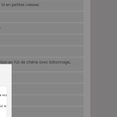
ri en petites caisses.
.
cation en fût de chêne avec bâtonnage,
e vos
ur le