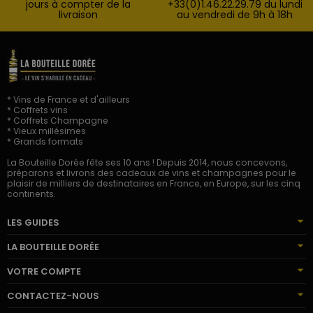
jours à compter de la
+33(0)1.46.22.29.79 du lundi
livraison
au vendredi de 9h à 18h
* Vins de France et d'ailleurs
* Coffrets vins
* Coffrets Champagne
* Vieux millésimes
* Grands formats
La Bouteille Dorée fête ses 10 ans ! Depuis 2014, nous concevons,
préparons et livrons des cadeaux de vins et champagnes pour le
plaisir de milliers de destinataires en France, en Europe, sur les cinq
continents.
LES GUIDES
LA BOUTEILLE DORÉE
VOTRE COMPTE
CONTACTEZ-NOUS