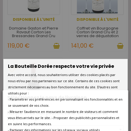
DISPONIBLE À L'UNITÉ
DISPONIBLE À L'UNITÉ
Domaine Gaston et Pierre
Coffret vin Bourgogne
Ravaut Corton Les
Corton Grand Cru et 2
Bressandes Grand Cru
verres de dégustation
Rouge 2022
119,00 €
141,00 €
La Bouteille Dorée respecte votre vie privée
favorite_border
Avec votre accord, nous souhaiterions utiliser des cookies placés par
nous et/ou par nos partenaires sur ce site. Certains de ces cookies sont
strictement nécessaires au bon fonctionnement du site. D’autres sont
utilisés pour :
Sélectionnez le pays de livraison
- Paramétrer vos préférences en personnalisant vos fonctionnalités et en
se souvenant de vos choix.
- Mesurer l’audience en mesurant le nombre de visiteurs et comment
Nos prix et les frais peuvent varier en fonction du
DISPONIBLE À L'UNITÉ
pays/de la région de livraison.
vous êtes arrivés sur le site. - Proposer des publicités personnalisées et
en suivre les performances.
Domaine Faiveley Corton
France métropolitaine
Clos des Cortons Grand
- Partager des informations sur les réseaux sociaux utilisés.